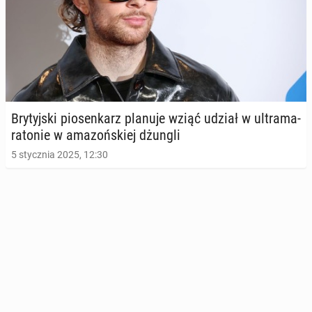
Bry­tyj­ski pio­sen­karz planuje wziąć udział w ul­tra­ma­
ra­to­nie w ama­zoń­skiej dżungli
5 stycznia 2025, 12:30