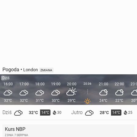
Pogoda
•
London
ZMIANA
Dziś
16:00
17:00
18:00
19:00
20:00
20:36
21:00
22:00
23:
32°C
32°C
31°C
30°C
29°C
24°C
22°C
20
Dziś
Jutro
32°C
28°C
14°C
14°C
30
25
Kurs NBP
Z DNIA: 7 SIERPNIA