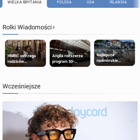
WIELKA BRYTANIA
POLSKA
USA
IRLANDIA
›
Rolki Wiadomości
Najlepsze
HMRC ostrzega
Anglia rozszerza
nadmorskie
rodziców
program 50-
miasteczko blisko
pobierających Child
procentowych
Londynu
Benefit. Mogą być
zniżek kolejowych
zobowiązani do
na 18-latków
zwrotu zasiłku
Wcześniejsze