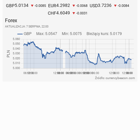
5.0134
4.2982
3.7236
GBP
EUR
USD
-0.0085
-0.0068
-0.0084
4.6049
CHF
-0.0031
Forex
AKTUALIZACJA:
7 SIERPNIA, 22:00
Źródło: currencybeacon.com