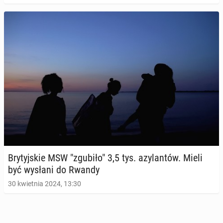
Bry­tyj­skie MSW "zgubiło" 3,5 tys. azy­lan­tów. Mieli
być wysłani do Rwandy
30 kwietnia 2024, 13:30