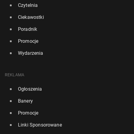
Czytelnia
Ciekawostki
Poradnik
Promocje
Wydarzenia
Czy azy­lan­ci z UK trafią do Rwandy? Ten afry­kań­ski
kraj na to liczy
REKLAMA
26 grudnia 2023, 14:30
Ogłoszenia
Banery
Promocje
Linki Sponsorowane