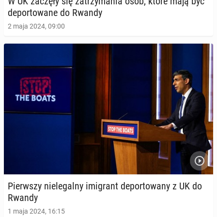
W UK zaczęły się za­trzy­ma­nia osób, które mają być
de­por­to­wa­ne do Rwandy
2 maja 2024, 09:00
Pierw­szy nie­le­gal­ny imi­grant de­por­to­wa­ny z UK do
Rwandy
1 maja 2024, 16:15