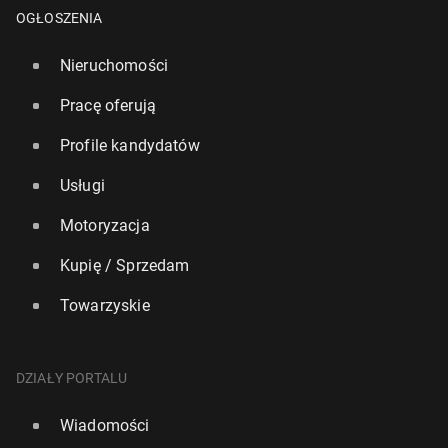
OGŁOSZENIA
Nieruchomości
Pracę oferują
Profile kandydatów
Usługi
Motoryzacja
Rząd UK przy­znał azyl oby­wa­te­lom Rwandy, choć
Kupię / Sprzedam
twier­dzi, że jest ona bez­piecz­na
Towarzyskie
15 stycznia 2024, 16:45
DZIAŁY PORTALU
Wiadomości