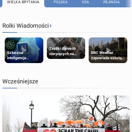
WIELKA BRYTANIA
POLSKA
USA
IRLANDIA
›
Rolki Wiadomości
Zasiłki dla osób
Sztuczna
BBC Weather
cierpiących na
inteligencja
zapowiada szóstą
schorzenia
próbowała oszukać
falę upałów w
psychiczne
człowieka
Londynie
Wcześniejsze