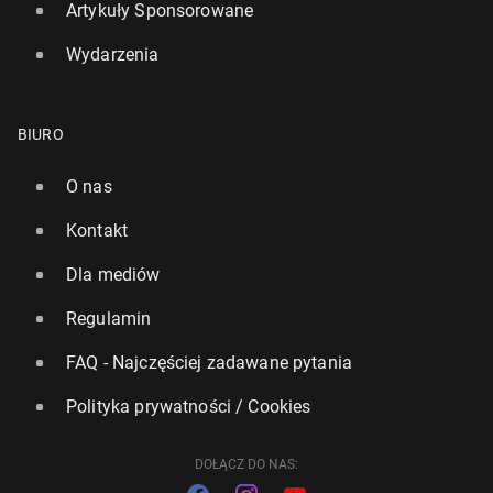
Artykuły Sponsorowane
Wydarzenia
BIURO
Rwanda dostała jeszcze 100 mln funtów, choć nie
trafił tam ani jeden imi­grant
O nas
9 grudnia 2023, 12:30
Kontakt
Dla mediów
Regulamin
FAQ - Najczęściej zadawane pytania
Polityka prywatności / Cookies
DOŁĄCZ DO NAS: