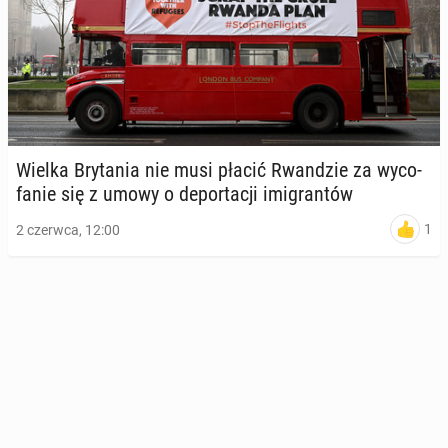
Wielka Bry­ta­nia nie musi płacić Rwan­dzie za wy­co­
fa­nie się z umowy o de­por­ta­cji imi­gran­tów
1
2 czerwca, 12:00