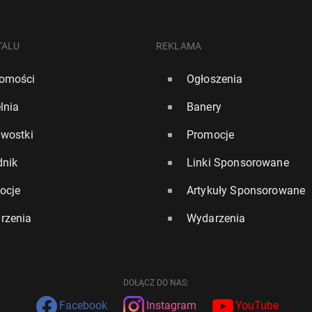
TALU
REKLAMA
omości
Ogłoszenia
lnia
Banery
awostki
Promocje
dnik
Linki Sponsorowane
ocje
Artykuły Sponsorowane
rzenia
Wydarzenia
DOŁĄCZ DO NAS:
Facebook
Instagram
YouTube