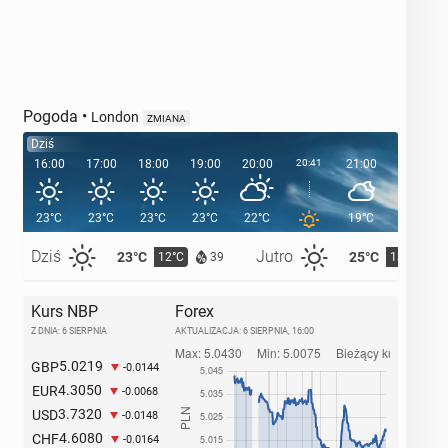
Pogoda
•
London
ZMIANA
Dziś
16:00
17:00
18:00
19:00
20:00
20:41
21:00
22:00
23°C
23°C
23°C
23°C
22°C
19°C
18°C
Dziś
Jutro
23°C
25°C
12°C
13°C
39
Kurs NBP
Forex
Z DNIA: 6 SIERPNIA
AKTUALIZACJA:
6 SIERPNIA, 16:00
5.0219
GBP
-0.0144
4.3050
EUR
-0.0068
3.7320
USD
-0.0148
4.6080
CHF
-0.0164