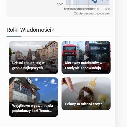
Źródło: currencybeacon.com
›
Rolki Wiadomości
Bristol znalazł się w
Kierowcy autobusów w
gronie najlepszych
Londynie zapowiadają
kierunków podróży na
strajki
świecie
Polacy to mięsożercy?
Wyjątkowe wyzwanie dla
posiadaczy kart Tesco
Clubcard!