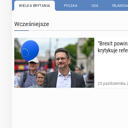
WIELKA BRYTANIA
POLSKA
USA
IRLANDIA
Wcześniejsze
"Brexit po­wi­
kry­ty­ku­je re
25 października 