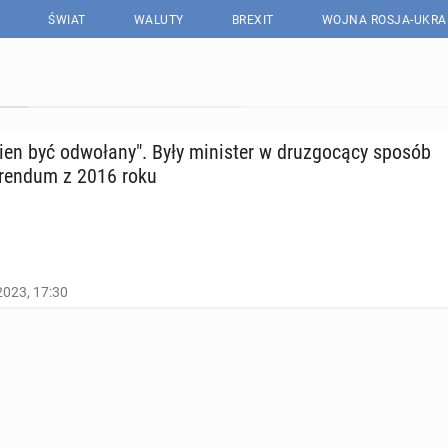
ŚWIAT
WALUTY
BREXIT
WOJNA ROSJA-UKRA
nien być od­wo­ła­ny". Były mi­ni­ster w dru­zgo­cą­cy sposób
­fe­ren­dum z 2016 roku
2023, 17:30