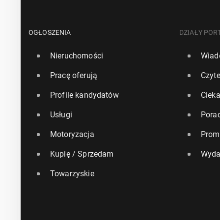
OGŁOSZENIA
DZIAŁY POR
Nieruchomości
Wiad
Pracę oferują
Czyte
Profile kandydatów
Ciek
Usługi
Pora
Motoryzacja
Prom
Kupię / Sprzedam
Wyda
Towarzyskie