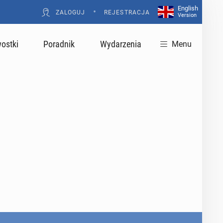
English
•
ZALOGUJ
REJESTRACJA
Version
ostki
Poradnik
Wydarzenia
Menu