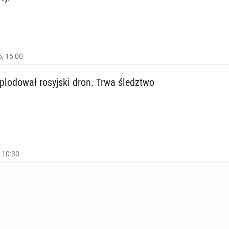
, 15:00
lo­do­wał ro­syj­ski dron. Trwa śledz­two
, 10:30