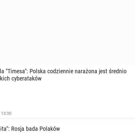
a "Timesa": Polska co­dzien­nie na­ra­żo­na jest średnio
kich cy­be­ra­ta­ków
, 13:30
­li­ta": Rosja bada Polaków