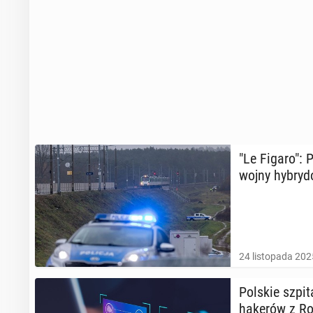
"Le Figaro": P
wojny hy­bry­d
24 listopada 202
Polskie szpi­ta
hakerów z Ro