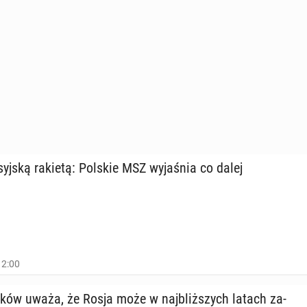
o­syj­ską rakietą: Polskie MSZ wy­ja­śnia co dalej
12:00
ków uważa, że Rosja może w naj­bliż­szych latach za­