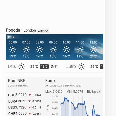
Pogoda
•
London
ZMIANA
Dziś
06:00
07:00
08:00
09:00
10:00
11:00
12:00
13:00
13°C
13°C
14°C
15°C
16°C
19°C
21°C
21°C
Dziś
Jutro
25°C
26°C
13°C
13°C
31
Kurs NBP
Forex
Z DNIA: 6 SIERPNIA
AKTUALIZACJA:
6 SIERPNIA, 05:20
5.0219
GBP
-0.0144
4.3050
EUR
-0.0068
3.7320
USD
-0.0148
4.6080
CHF
-0.0164