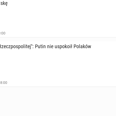
lskę
0:00
ecz­po­spo­li­tej": Putin nie uspo­ko­ił Polaków
08:00