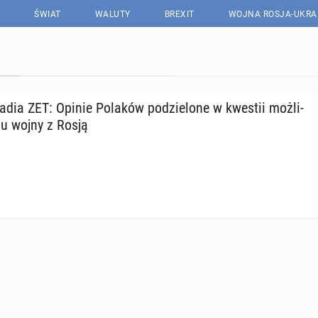
ŚWIAT
WALUTY
BREXIT
WOJNA ROSJA-UKRA
dia ZET: Opinie Polaków po­dzie­lo­ne w kwestii moż­li­
u wojny z Rosją