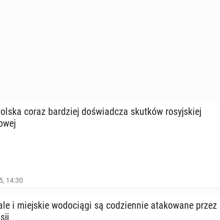
olska coraz bar­dziej do­świad­cza skutków ro­syj­skiej
o­wej
5, 14:30
­le i miej­skie wo­do­cią­gi są co­dzien­nie ata­ko­wa­ne przez
sji