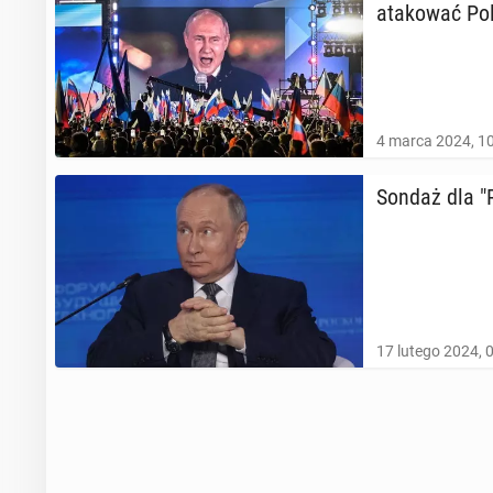
ata­ko­wać Po
4 marca 2024, 1
Sondaż dla "Rz
17 lutego 2024, 