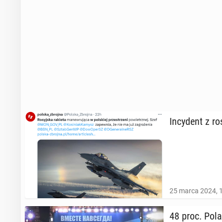
In­cy­dent z r
25 marca 2024, 
48 proc. Pola