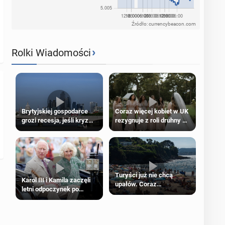
Źródło: currencybeacon.com
›
Rolki Wiadomości
Brytyjskiej gospodarce
Coraz więcej kobiet w UK
grozi recesja, jeśli kryzys
rezygnuje z roli druhny na
na Bliskim Wschodzie się
ślubie
przedłuży
Turyści już nie chcą
Karol III i Kamila zaczęli
upałów. Coraz
letni odpoczynek po
popularniejsze
Igrzyskach Wspólnoty w
„coolcation”
Glasgow