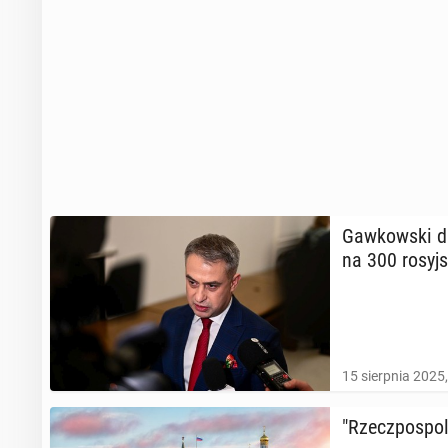
Gaw­kow­ski dl
na 300 ro­syj­s
15 sierpnia 2025
"Rzecz­po­spo