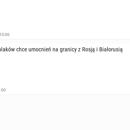
10:00
laków chce umoc­nień na granicy z Rosją i Bia­ło­ru­sią
7:00