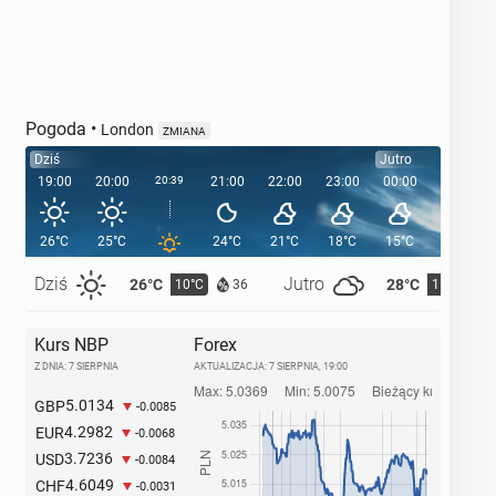
Pogoda
•
London
ZMIANA
Dziś
Jutro
19:00
20:00
20:39
21:00
22:00
23:00
00:00
01:00
26°C
25°C
24°C
21°C
18°C
15°C
15°C
Dziś
Jutro
26°C
28°C
10°C
11°C
36
Kurs NBP
Forex
Z DNIA: 7 SIERPNIA
AKTUALIZACJA:
7 SIERPNIA, 19:00
5.0134
GBP
-0.0085
4.2982
EUR
-0.0068
3.7236
USD
-0.0084
4.6049
CHF
-0.0031