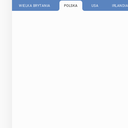
WIELKA BRYTANIA
POLSKA
USA
IRLANDIA