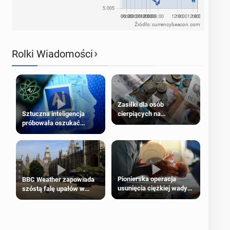
Źródło: currencybeacon.com
›
Rolki Wiadomości
Zasiłki dla osób
cierpiących na
Sztuczna inteligencja
schorzenia psychiczne
próbowała oszukać
człowieka
Pionierska operacja
BBC Weather zapowiada
usunięcia ciężkiej wady
szóstą falę upałów w
wrodzonej płodu w łonie
Londynie
matki