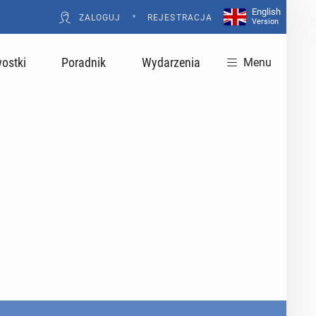
English
•
ZALOGUJ
REJESTRACJA
Version
ostki
Poradnik
Wydarzenia
Menu