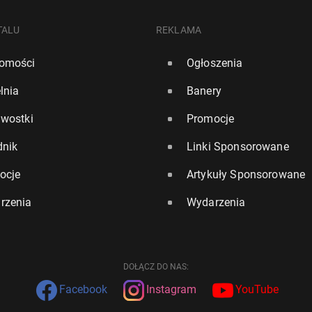
TALU
REKLAMA
omości
Ogłoszenia
lnia
Banery
awostki
Promocje
dnik
Linki Sponsorowane
ocje
Artykuły Sponsorowane
rzenia
Wydarzenia
DOŁĄCZ DO NAS:
Facebook
Instagram
YouTube