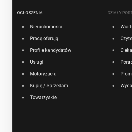
OGŁOSZENIA
DZIAŁY POR
Nieruchomości
Wiad
Pracę oferują
Czyte
Profile kandydatów
Ciek
Usługi
Pora
Motoryzacja
Prom
Kupię / Sprzedam
Wyda
Towarzyskie