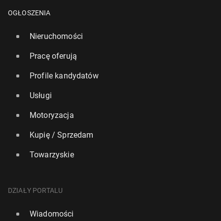
OGŁOSZENIA
Nieruchomości
Pracę oferują
Profile kandydatów
Usługi
Motoryzacja
Kupię / Sprzedam
Towarzyskie
Polska z jedną z naj­niż­szych dłu­go­ści życia za­wo­
do­we­go w UE
DZIAŁY PORTALU
96
28 lipca, 09:00
Wiadomości