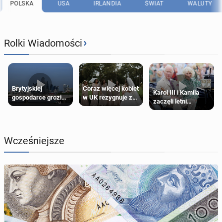
POLSKA
USA
IRLANDIA
ŚWIAT
WALUTY
›
Rolki Wiadomości
Brytyjskiej
Coraz więcej kobiet
Karol III i Kamila
gospodarce grozi
w UK rezygnuje z
zaczęli letni
recesja, jeśli
roli druhny na
odpoczynek po
kryzys na Bliskim
ślubie
Igrzyskach
Wschodzie się
Wspólnoty w
przedłuży
Glasgow
Wcześniejsze