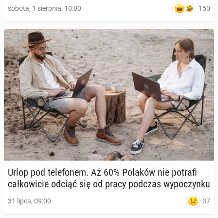
150
sobota, 1 sierpnia, 10:00
Urlop pod te­le­fo­nem. Aż 60% Polaków nie potrafi
cał­ko­wi­cie odciąć się od pracy podczas wy­po­czyn­ku
37
31 lipca, 09:00