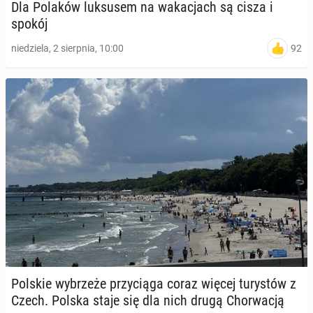
Dla Polaków luk­su­sem na wa­ka­cjach są cisza i
spokój
92
niedziela, 2 sierpnia, 10:00
Polskie wy­brze­że przy­cią­ga coraz więcej tu­ry­stów z
Czech. Polska staje się dla nich drugą Chor­wa­cją