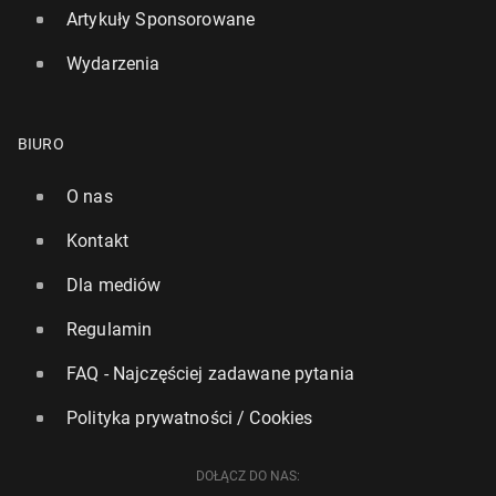
Artykuły Sponsorowane
Wydarzenia
BIURO
O nas
Kontakt
Spadła liczba Polaków za­do­wo­lo­nych ze swojego
Dla mediów
miejsca pracy
Regulamin
49
24 lipca, 09:00
FAQ - Najczęściej zadawane pytania
Polityka prywatności / Cookies
DOŁĄCZ DO NAS: