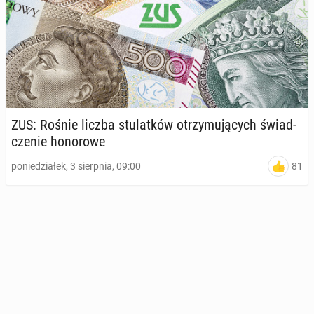
ZUS: Rośnie liczba stu­lat­ków otrzy­mu­ją­cych świad­
cze­nie ho­no­ro­we
81
poniedziałek, 3 sierpnia, 09:00