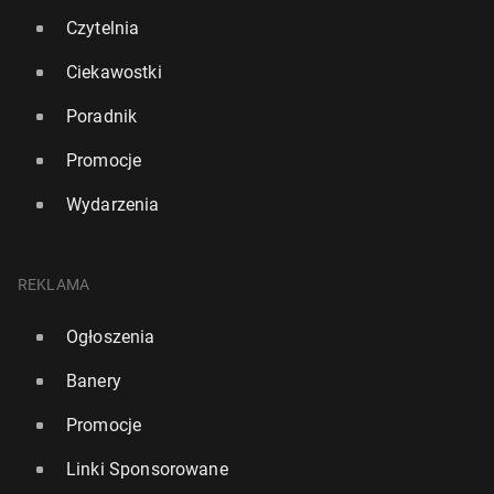
Czytelnia
Ciekawostki
Poradnik
Promocje
Wydarzenia
REKLAMA
Ogłoszenia
Wiek eme­ry­tal­ny w Polsce. Prezes ZUS ko­men­tu­je
moż­li­wość zmian
Banery
236
24 lipca, 13:00
Promocje
Linki Sponsorowane