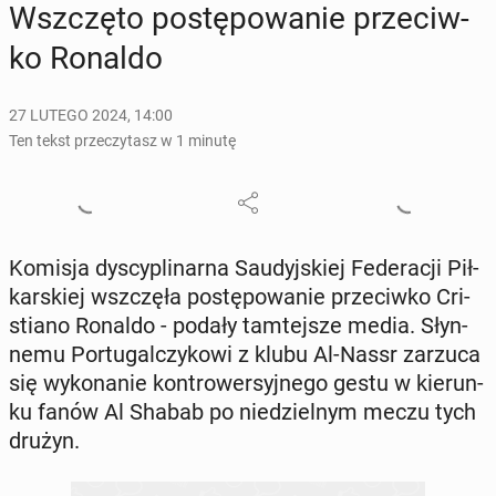
Wsz­czę­to po­stę­po­wa­nie prze­ciw­
ko Ronaldo
27 LUTEGO 2024, 14:00
Ten tekst przeczytasz w 1 minutę
Komisja dys­cy­pli­nar­na Sau­dyj­skiej Fe­de­ra­cji Pił­
kar­skiej wsz­czę­ła po­stę­po­wa­nie prze­ciw­ko Cri­
stia­no Ronaldo - podały tam­tej­sze media. Słyn­
ne­mu Por­tu­gal­czy­ko­wi z klubu Al-Nassr zarzuca
się wy­ko­na­nie kon­tro­wer­syj­ne­go gestu w kie­run­
ku fanów Al Shabab po nie­dziel­nym meczu tych
drużyn.