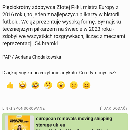
Pię­cio­krot­ny zdo­byw­ca Złotej Piłki, mistrz Europy z
2016 roku, to jeden z naj­lep­szych pił­ka­rzy w hi­sto­rii
futbolu. Wciąż pre­zen­tu­je wysoką formę. Był naj­sku­
tecz­niej­szym pił­ka­rzem na świecie w 2023 roku -
zdobył we wszyst­kich roz­gryw­kach, licząc z meczami
re­pre­zen­ta­cji, 54 bramki.
PAP / Adriana Chodakowska
Dziękujemy za przeczytanie artykułu. Co o tym myślisz?
LINKI SPONSOROWANE
JAK DODAĆ?
european removals moving shipping
storage uk-eu