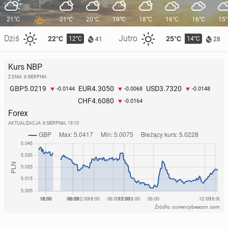
21°C
21°C
20°C
19°C
18°C
16°C
16°C
15
Dziś
Jutro
22°C
25°C
12°C
14°C
41
28
Kurs NBP
Z DNIA: 6 SIERPNIA
5.0219
4.3050
3.7320
GBP
EUR
USD
-0.0144
-0.0068
-0.0148
4.6080
CHF
-0.0164
Forex
AKTUALIZACJA:
6 SIERPNIA, 19:10
Źródło: currencybeacon.com