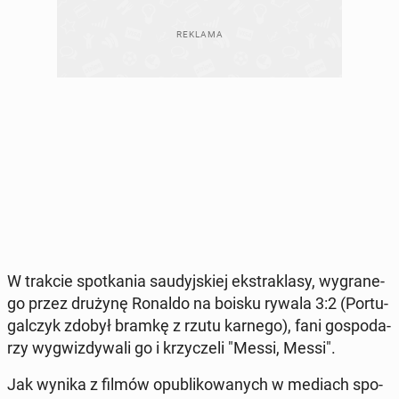
W trakcie spo­tka­nia sau­dyj­skiej eks­tra­kla­sy, wy­gra­ne­
go przez drużynę Ronaldo na boisku rywala 3:2 (Por­tu­
gal­czyk zdobył bramkę z rzutu karnego), fani go­spo­da­
rzy wy­gwiz­dy­wa­li go i krzy­cze­li "Messi, Messi".
Jak wynika z filmów opu­bli­ko­wa­nych w mediach spo­