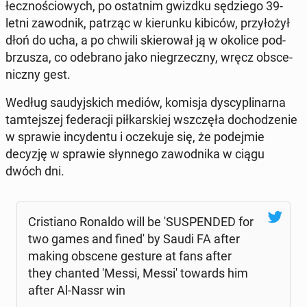
łecz­no­ścio­wych, po ostat­nim gwizdku sę­dzie­go 39-
letni za­wod­nik, patrząc w kie­run­ku kibiców, przy­ło­żył
dłoń do ucha, a po chwili skie­ro­wał ją w okolice pod­
brzu­sza, co ode­bra­no jako nie­grzecz­ny, wręcz ob­sce­
nicz­ny gest.
Według sau­dyj­skich mediów, komisja dys­cy­pli­nar­na
tam­tej­szej fe­de­ra­cji pił­kar­skiej wsz­czę­ła do­cho­dze­nie
w sprawie in­cy­den­tu i ocze­ku­je się, że po­dej­mie
decyzję w sprawie słyn­ne­go za­wod­ni­ka w ciągu
dwóch dni.
Cri­stia­no Ronaldo will be 'SU­SPEN­DED for
two games and fined' by Saudi FA after
making obscene gesture at fans after
they chanted 'Messi, Messi' towards him
after Al-Nassr win