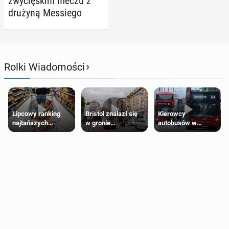
zwy­cię­skim meczu z
drużyną Mes­sie­go
›
Rolki Wiadomości
Lipcowy ranking
Bristol znalazł się
Kierowcy
najtańszych
w gronie
autobusów w
supermarketów
najlepszych
Londynie
kierunków podróży
zapowiadają strajki
na świecie