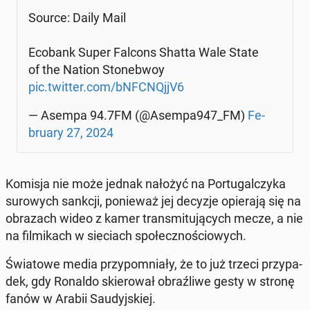
Source: Daily Mail
Ecobank Super Falcons Shatta Wale State
of the Nation Sto­ne­bwoy
pic.twitter.com/bNFC­NQjjV6
— Asempa 94.7FM (@Asempa947_FM)
Fe­
bru­ary 27, 2024
Komisja nie może jednak nałożyć na Por­tu­gal­czy­ka
su­ro­wych sankcji, po­nie­waż jej decyzje opie­ra­ją się na
ob­ra­zach wideo z kamer trans­mi­tu­ją­cych mecze, a nie
na fil­mi­kach w sie­ciach spo­łecz­no­ścio­wych.
Świa­to­we media przy­po­mnia­ły, że to już trzeci przy­pa­
dek, gdy Ronaldo skie­ro­wał ob­raź­li­we gesty w stronę
fanów w Arabii Sau­dyj­skiej.