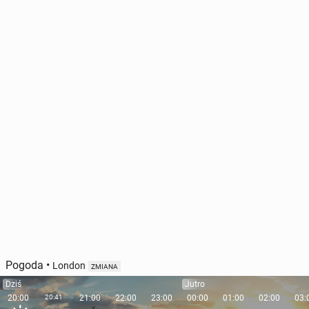
Pogoda
•
London
ZMIANA
Dziś
Jutro
20:00
20:41
21:00
22:00
23:00
00:00
01:00
02:00
03: