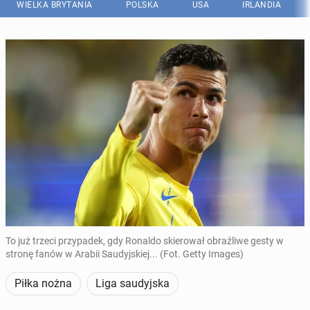
WIELKA BRYTANIA
POLSKA
USA
IRLANDIA
To już trzeci przypadek, gdy Ronaldo skierował obraźliwe gesty w
stronę fanów w Arabii Saudyjskiej... (Fot. Getty Images)
Piłka nożna
Liga saudyjska