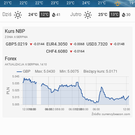
21°C
22°C
22°C
23°C
23°C
24°C
21°C
19
Dziś
Jutro
24°C
25°C
12°C
13°C
41
30
Kurs NBP
Z DNIA: 6 SIERPNIA
5.0219
4.3050
3.7320
GBP
EUR
USD
-0.0144
-0.0068
-0.0148
4.6080
CHF
-0.0164
Forex
AKTUALIZACJA:
6 SIERPNIA, 14:10
Źródło: currencybeacon.com