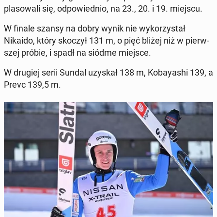
pla­so­wa­li się, od­po­wied­nio, na 23., 20. i 19. miejscu.
W finale szansy na dobry wynik nie wy­ko­rzy­stał
Nikaido, który skoczył 131 m, o pięć bliżej niż w pierw­
szej próbie, i spadł na siódme miejsce.
W drugiej serii Sundal uzyskał 138 m, Ko­bay­ashi 139, a
Prevc 139,5 m.