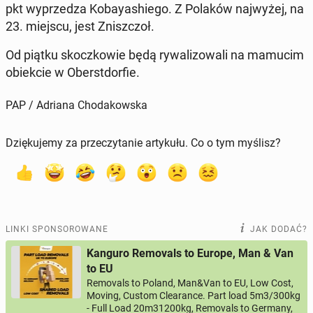
pkt wy­prze­dza Ko­bay­ashie­go. Z Polaków naj­wy­żej, na
23. miejscu, jest Znisz­czoł.
Od piątku skocz­ko­wie będą ry­wa­li­zo­wa­li na mamucim
obiek­cie w Obe­rst­dor­fie.
PAP / Adriana Chodakowska
Dziękujemy za przeczytanie artykułu. Co o tym myślisz?
LINKI SPONSOROWANE
JAK DODAĆ?
Kanguro Removals to Europe, Man & Van
to EU
Removals to Poland, Man&Van to EU, Low Cost,
Moving, Custom Clearance. Part load 5m3/300kg
- Full Load 20m31200kg, Removals to Germany,