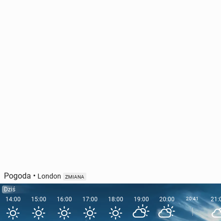
Pogoda
•
London
ZMIANA
Dziś
14:00
15:00
16:00
17:00
18:00
19:00
20:00
20:41
21: