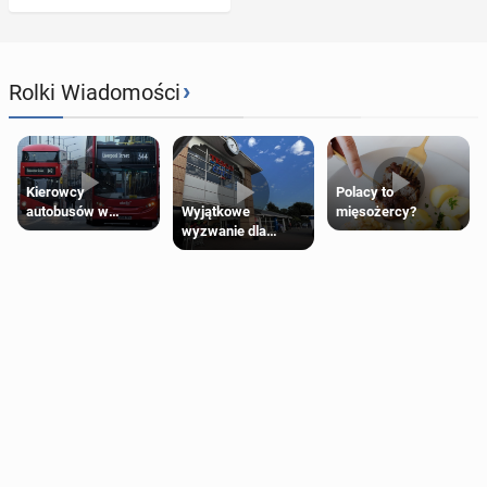
›
Rolki Wiadomości
Kierowcy
Polacy to
Wyjątkowe
autobusów w
mięsożercy?
wyzwanie dla
Londynie
posiadaczy kart
zapowiadają strajki
Tesco Clubcard!