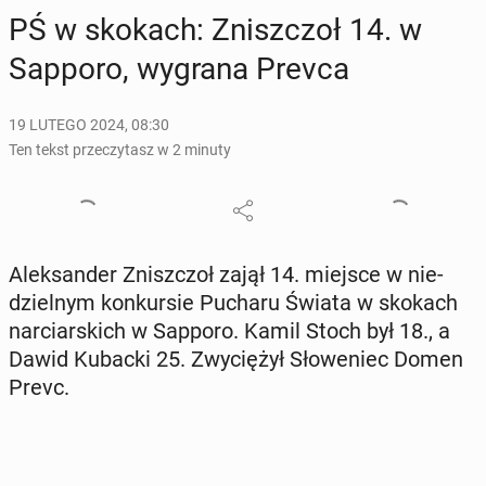
PŚ w skokach: Znisz­czoł 14. w
Sapporo, wygrana Prevca
19 LUTEGO 2024, 08:30
Ten tekst przeczytasz w 2 minuty
Alek­san­der Znisz­czoł zajął 14. miejsce w nie­
dziel­nym kon­kur­sie Pucharu Świata w skokach
nar­ciar­skich w Sapporo. Kamil Stoch był 18., a
Dawid Kubacki 25. Zwy­cię­żył Sło­we­niec Domen
Prevc.