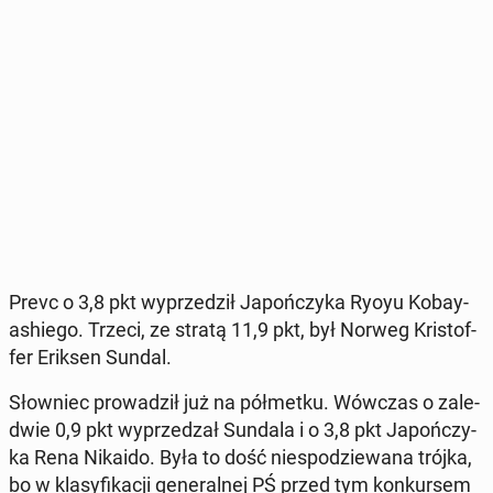
Prevc o 3,8 pkt wy­prze­dził Ja­poń­czy­ka Ryoyu Ko­bay­
ashie­go. Trzeci, ze stratą 11,9 pkt, był Norweg Kri­stof­
fer Eriksen Sundal.
Słow­niec pro­wa­dził już na pół­met­ku. Wówczas o za­le­
d­wie 0,9 pkt wy­prze­dzał Sundala i o 3,8 pkt Ja­poń­czy­
ka Rena Nikaido. Była to dość nie­spo­dzie­wa­na trójka,
bo w kla­sy­fi­ka­cji ge­ne­ral­nej PŚ przed tym kon­kur­sem