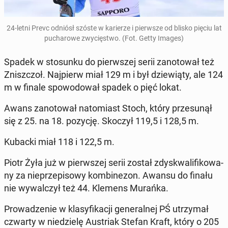
24-letni Prevc odniósł szóste w ka­rie­rze i pierw­sze od blisko pięciu lat
pu­cha­ro­we zwy­cię­stwo. (Fot. Getty Images)
Spadek w sto­sun­ku do pierw­szej serii za­no­to­wał też
Znisz­czoł. Naj­pierw miał 129 m i był dzie­wią­ty, ale 124
m w finale spo­wo­do­wał spadek o pięć lokat.
Awans za­no­to­wał na­to­miast Stoch, który prze­su­nął
się z 25. na 18. pozycję. Skoczył 119,5 i 128,5 m.
Kubacki miał 118 i 122,5 m.
Piotr Żyła już w pierw­szej serii został zdys­kwa­li­fi­ko­wa­
ny za nie­prze­pi­so­wy kom­bi­ne­zon. Awansu do finału
nie wy­wal­czył też 44. Klemens Murańka.
Pro­wa­dze­nie w kla­sy­fi­ka­cji ge­ne­ral­nej PŚ utrzy­mał
czwarty w nie­dzie­lę Au­striak Stefan Kraft, który o 205