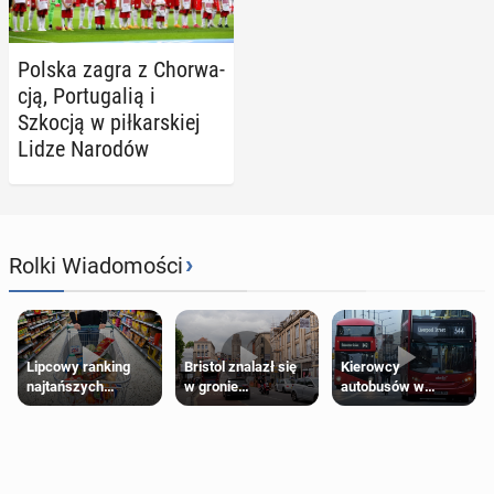
Polska zagra z Chor­wa­
cją, Por­tu­ga­lią i
Szkocją w pił­kar­skiej
Lidze Narodów
›
Rolki Wiadomości
Lipcowy ranking
Bristol znalazł się
Kierowcy
najtańszych
w gronie
autobusów w
supermarketów
najlepszych
Londynie
kierunków podróży
zapowiadają strajki
na świecie