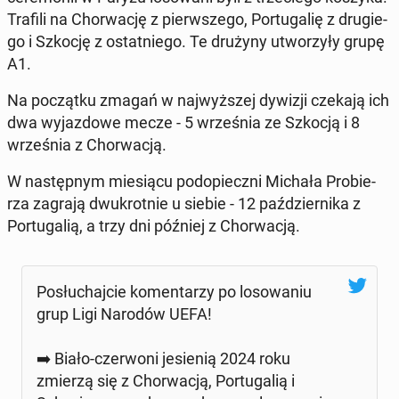
Trafili na Chor­wa­cję z pierw­sze­go, Por­tu­ga­lię z dru­gie­
go i Szkocję z ostat­nie­go. Te drużyny utwo­rzy­ły grupę
A1.
Na po­cząt­ku zmagań w naj­wyż­szej dywizji czekają ich
dwa wy­jaz­do­we mecze - 5 wrze­śnia ze Szkocją i 8
wrze­śnia z Chor­wa­cją.
W na­stęp­nym mie­sią­cu pod­opiecz­ni Michała Pro­bie­
rza zagrają dwu­krot­nie u siebie - 12 paź­dzier­ni­ka z
Por­tu­ga­lią, a trzy dni później z Chor­wa­cją.
Po­słu­chaj­cie ko­men­ta­rzy po lo­so­wa­niu
grup Ligi Narodów UEFA!
➡️ Biało-czer­wo­ni je­sie­nią 2024 roku
zmierzą się z Chor­wa­cją, Por­tu­ga­lią i