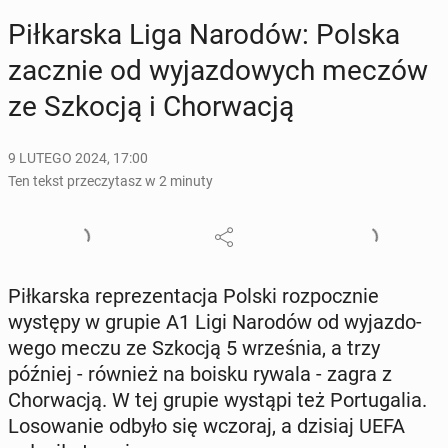
Pił­kar­ska Liga Narodów: Polska
zacznie od wy­jaz­do­wych meczów
ze Szkocją i Chor­wa­cją
9 LUTEGO 2024, 17:00
Ten tekst przeczytasz w 2 minuty
Pił­kar­ska re­pre­zen­ta­cja Polski roz­pocz­nie
występy w grupie A1 Ligi Narodów od wy­jaz­do­
we­go meczu ze Szkocją 5 wrze­śnia, a trzy
później - również na boisku rywala - zagra z
Chor­wa­cją. W tej grupie wystąpi też Por­tu­ga­lia.
Lo­so­wa­nie odbyło się wczoraj, a dzisiaj UEFA