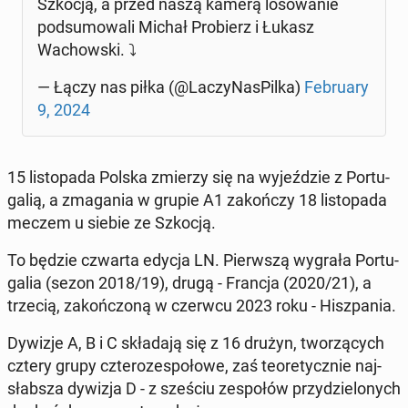
Szkocją, a przed naszą kamerą lo­so­wa­nie
pod­su­mo­wa­li Michał Pro­bierz i Łukasz
Wa­chow­ski. ⤵
— Łączy nas piłka (@La­czy­Na­sPil­ka)
Fe­bru­ary
9, 2024
15 li­sto­pa­da Polska zmierzy się na wy­jeź­dzie z Por­tu­
ga­lią, a zma­ga­nia w grupie A1 za­koń­czy 18 li­sto­pa­da
meczem u siebie ze Szkocją.
To będzie czwarta edycja LN. Pierw­szą wygrała Por­tu­
ga­lia (sezon 2018/19), drugą - Francja (2020/21), a
trzecią, za­koń­czo­ną w czerwcu 2023 roku - Hisz­pa­nia.
Dywizje A, B i C skła­da­ją się z 16 drużyn, two­rzą­cych
cztery grupy czte­ro­ze­spo­ło­we, zaś teo­re­tycz­nie naj­
słab­sza dywizja D - z sześciu ze­spo­łów przy­dzie­lo­nych