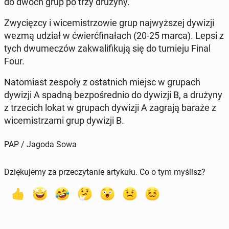
do dwóch grup po trzy drużyny.
Zwy­cięz­cy i wi­ce­mi­strzo­wie grup naj­wyż­szej dywizji
wezmą udział w ćwierć­fi­na­łach (20-25 marca). Lepsi z
tych dwu­me­czów za­kwa­li­fi­ku­ją się do tur­nie­ju Final
Four.
Na­to­miast zespoły z ostat­nich miejsc w grupach
dywizji A spadną bez­po­śred­nio do dywizji B, a drużyny
z trze­cich lokat w grupach dywizji A zagrają baraże z
wi­ce­mi­strza­mi grup dywizji B.
PAP / Jagoda Sowa
Dziękujemy za przeczytanie artykułu. Co o tym myślisz?