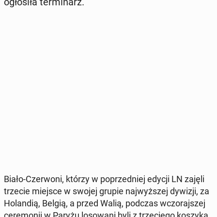
ogło­si­ła ter­mi­narz.
Biało-Czer­wo­ni, którzy w po­przed­niej edycji LN zajęli
trzecie miejsce w swojej grupie naj­wyż­szej dywizji, za
Ho­lan­dią, Belgią, a przed Walią, podczas wczo­raj­szej
ce­re­mo­nii w Paryżu lo­so­wa­ni byli z trze­cie­go koszyka.