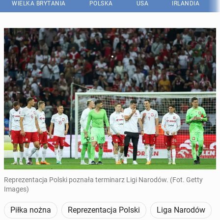
WIELKA BRYTANIA
POLSKA
USA
IRLANDIA
Reprezentacja Polski poznała terminarz Ligi Narodów. (Fot. Getty
Images)
Piłka nożna
Reprezentacja Polski
Liga Narodów