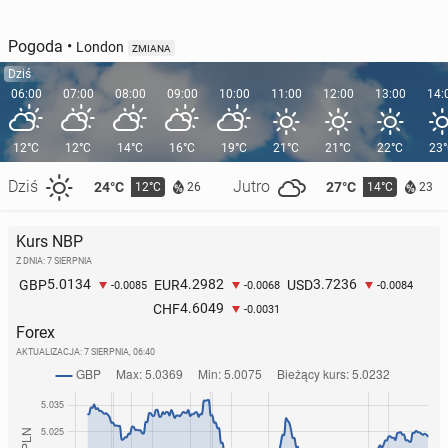
Pogoda
•
London
ZMIANA
Dziś
06:00
07:00
08:00
09:00
10:00
11:00
12:00
13:00
14:
12°C
12°C
14°C
16°C
19°C
21°C
21°C
22°C
23
Dziś
Jutro
24°C
27°C
12°C
14°C
26
23
Kurs NBP
Z DNIA: 7 SIERPNIA
5.0134
4.2982
3.7236
GBP
EUR
USD
-0.0085
-0.0068
-0.0084
4.6049
CHF
-0.0031
Forex
AKTUALIZACJA:
7 SIERPNIA, 06:40