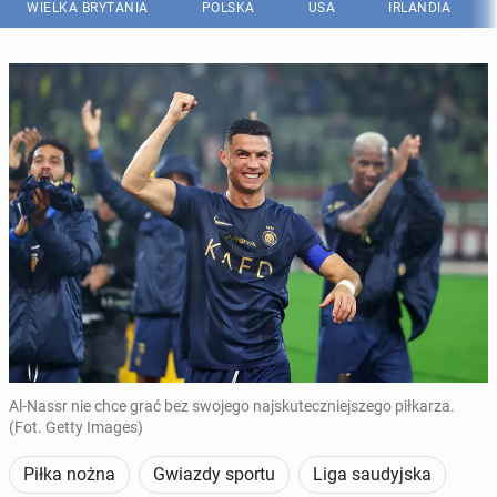
WIELKA BRYTANIA
POLSKA
USA
IRLANDIA
Al-Nassr nie chce grać bez swojego najskuteczniejszego piłkarza.
(Fot. Getty Images)
Piłka nożna
Gwiazdy sportu
Liga saudyjska