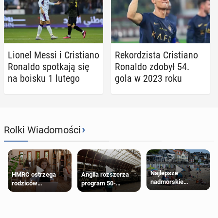
Lionel Messi i Cri­stia­no
Re­kor­dzi­sta Cri­stia­no
Ronaldo spo­tka­ją się
Ronaldo zdobył 54.
na boisku 1 lutego
gola w 2023 roku
›
Rolki Wiadomości
Najlepsze
HMRC ostrzega
Anglia rozszerza
nadmorskie
rodziców
program 50-
miasteczko blisko
pobierających Child
procentowych
Londynu
Benefit. Mogą być
zniżek kolejowych
zobowiązani do
na 18-latków