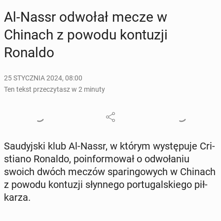
Al-Nassr odwołał mecze w
Chinach z powodu kon­tu­zji
Ronaldo
25 STYCZNIA 2024, 08:00
Ten tekst przeczytasz w 2 minuty
Sau­dyj­ski klub Al-Nassr, w którym wy­stę­pu­je Cri­
stia­no Ronaldo, po­in­for­mo­wał o od­wo­ła­niu
swoich dwóch meczów spa­rin­go­wych w Chinach
z powodu kon­tu­zji słyn­ne­go por­tu­gal­skie­go pił­
ka­rza.