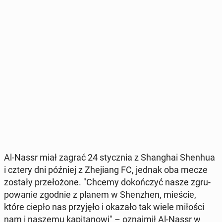
Al-Nassr miał zagrać 24 stycz­nia z Shan­ghai Shenhua
i cztery dni później z Zhe­jiang FC, jednak oba mecze
zostały prze­ło­żo­ne. "Chcemy do­koń­czyć nasze zgru­
po­wa­nie zgodnie z planem w Shen­zhen, mieście,
które ciepło nas przy­ję­ło i okazało tak wiele miłości
nam i naszemu ka­pi­ta­no­wi" – oznaj­mił Al-Nassr w