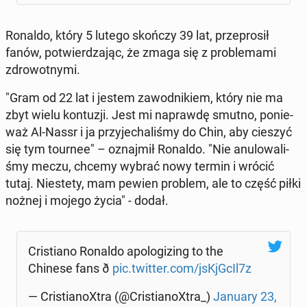
Ronaldo, który 5 lutego skończy 39 lat, prze­pro­sił
fanów, po­twier­dza­jąc, że zmaga się z pro­ble­ma­mi
zdro­wot­ny­mi.
"Gram od 22 lat i jestem za­wod­ni­kiem, który nie ma
zbyt wielu kon­tu­zji. Jest mi na­praw­dę smutno, po­nie­
waż Al-Nassr i ja przy­je­cha­li­śmy do Chin, aby cieszyć
się tym tournee" – oznaj­mił Ronaldo. "Nie anu­lo­wa­li­
śmy meczu, chcemy wybrać nowy termin i wrócić
tutaj. Nie­ste­ty, mam pewien problem, ale to część piłki
nożnej i mojego życia" - dodał.
Cri­stia­no Ronaldo apo­lo­gi­zing to the
Chinese fans ð
pic.twitter.com/jsKjG­cIl7z
— Cri­stia­no­Xtra (@Cri­stia­no­Xtra_)
January 23,