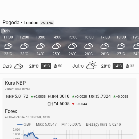
Pogoda
•
London
ZMIANA
Dziś
11:00
12:00
13:00
14:00
15:00
16:00
17:00
18:00
19:
23°C
23°C
24°C
25°C
26°C
28°C
28°C
27°C
24
Dziś
Jutro
28°C
28°C
16°C
14°C
50
33
Kurs NBP
Z DNIA: 10 SIERPNIA
5.0172
4.3010
3.7324
GBP
EUR
USD
+0.0038
+0.0028
+0.0088
4.6005
CHF
-0.0044
Forex
AKTUALIZACJA:
10 SIERPNIA, 10:30