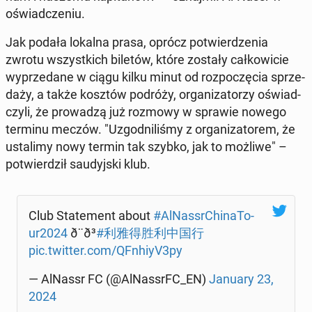
oświad­cze­niu.
Jak podała lokalna prasa, oprócz po­twier­dze­nia
zwrotu wszyst­kich biletów, które zostały cał­ko­wi­cie
wy­prze­da­ne w ciągu kilku minut od roz­po­czę­cia sprze­
da­ży, a także kosztów podróży, or­ga­ni­za­to­rzy oświad­
czy­li, że pro­wa­dzą już rozmowy w sprawie nowego
terminu meczów. "Uzgod­ni­li­śmy z or­ga­ni­za­to­rem, że
usta­li­my nowy termin tak szybko, jak to możliwe" –
po­twier­dził sau­dyj­ski klub.
Club Sta­te­ment about
#Al­Nas­sr­Chi­na­To­
ur2024
ð¨ð³
#利雅得胜利中国行
pic.twitter.com/QFnhiyV3py
— AlNassr FC (@Al­Nas­srFC_EN)
January 23,
2024