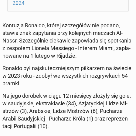
2024
Kon­tu­zja Ronaldo, której szcze­gó­łów nie podano,
stawia znak za­py­ta­nia przy ko­lej­nych meczach Al-
Nassr. Szcze­gól­nie cie­ka­wie za­po­wia­da się spo­tka­nia
z ze­spo­łem Lionela Mes­sie­go - Interem Miami, za­pla­
no­wa­ne na 1 lutego w Ri­ja­dzie.
Ronaldo był naj­sku­tecz­niej­szym pił­ka­rzem na świecie
w 2023 roku - zdobył we wszyst­kich roz­gryw­kach 54
bramki.
Na jego dorobek w ciągu 12 mie­się­cy złożyły się gole:
w sau­dyj­skiej eks­tra­kla­sie (34), Azja­tyc­kiej Lidze Mi­
strzów (3), Arab­skiej Lidze Mi­strzów (6), Pu­cha­rze
Arabii Sau­dyj­skiej - Pu­cha­rze Króla (1) oraz re­pre­zen­
ta­cji Por­tu­ga­lii (10).