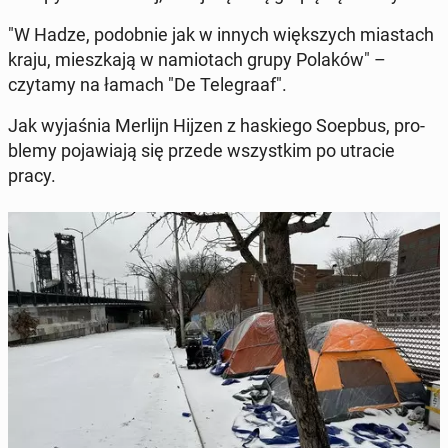
"W Hadze, po­dob­nie jak w innych więk­szych mia­stach
kraju, miesz­ka­ją w na­mio­tach grupy Polaków" –
czytamy na łamach "De Te­le­gra­af".
Jak wy­ja­śnia Merlijn Hijzen z ha­skie­go Soepbus, pro­
ble­my po­ja­wia­ją się przede wszyst­kim po utracie
pracy.