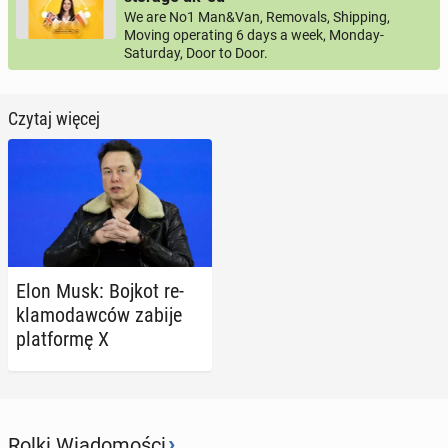
We are No1 Man&Van, Removals, Shipping,
Moving operating 6 days a week, Monday-
Saturday, Door to Door.
Czytaj więcej
Elon Musk: Bojkot re­
kla­mo­daw­ców zabije
plat­for­mę X
›
Rolki Wiadomości