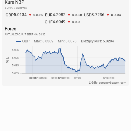
Kurs NBP
Z DNIA: 7 SIERPNIA
5.0134
4.2982
3.7236
GBP
EUR
USD
-0.0085
-0.0068
-0.0084
4.6049
CHF
-0.0031
Forex
AKTUALIZACJA:
7 SIERPNIA, 08:30
Źródło: currencybeacon.com