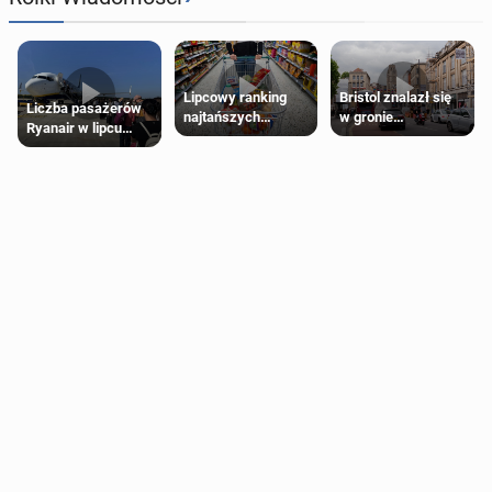
Lipcowy ranking
Bristol znalazł się
Liczba pasażerów
najtańszych
w gronie
Ryanair w lipcu
supermarketów
najlepszych
pobiła rekord
kierunków podróży
na świecie