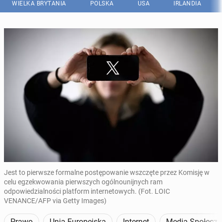
WIELKA BRYTANIA
POLSKA
USA
IRLANDIA
Jest to pierwsze formalne postępowanie wszczęte przez Komisję w
celu egzekwowania pierwszych ogólnounijnych ram
odpowiedzialności platform internetowych. (Fot. LOIC
VENANCE/AFP via Getty Images)
Prawo
Unia Europejska
Internet
Media Społecz