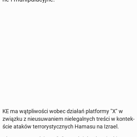
KE ma wąt­pli­wo­ści wobec działań plat­for­my "X" w
związku z nie­usu­wa­niem nie­le­gal­nych treści w kon­tek­
ście ataków ter­ro­ry­stycz­nych Hamasu na Izrael.