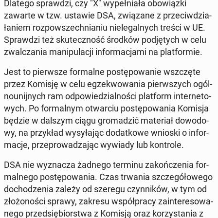
Dlatego spraw­dzi, czy "X" wy­peł­nia­ła obo­wiąz­ki
zawarte w tzw. ustawie DSA, zwią­za­ne z prze­ciw­dzia­
ła­niem roz­po­wszech­nia­niu nie­le­gal­nych treści w UE.
Spraw­dzi też sku­tecz­ność środków pod­ję­tych w celu
zwal­cza­nia ma­ni­pu­la­cji in­for­ma­cja­mi na plat­for­mie.
Jest to pierw­sze for­mal­ne po­stę­po­wa­nie wsz­czę­te
przez Komisję w celu eg­ze­kwo­wa­nia pierw­szych ogól­
no­unij­nych ram od­po­wie­dzial­no­ści plat­form in­ter­ne­to­
wych. Po for­mal­nym otwar­ciu po­stę­po­wa­nia Komisja
będzie w dalszym ciągu gro­ma­dzić ma­te­riał do­wo­do­
wy, na przy­kład wy­sy­ła­jąc do­dat­ko­we wnioski o in­for­
ma­cje, prze­pro­wa­dza­jąc wywiady lub kon­tro­le.
DSA nie wy­zna­cza żadnego terminu za­koń­cze­nia for­
mal­ne­go po­stę­po­wa­nia. Czas trwania szcze­gó­ło­we­go
do­cho­dze­nia zależy od szeregu czyn­ni­ków, w tym od
zło­żo­no­ści sprawy, zakresu współ­pra­cy za­in­te­re­so­wa­
ne­go przed­się­bior­stwa z Komisją oraz ko­rzy­sta­nia z