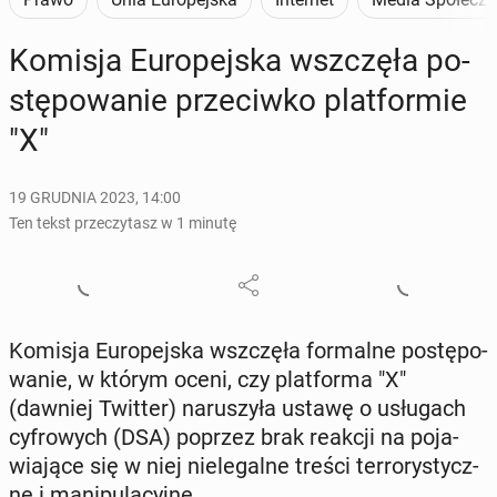
Komisja Eu­ro­pej­ska wsz­czę­ła po­
stę­po­wa­nie prze­ciw­ko plat­for­mie
"X"
19 GRUDNIA 2023, 14:00
Ten tekst przeczytasz w 1 minutę
Komisja Eu­ro­pej­ska wsz­czę­ła for­mal­ne po­stę­po­
wa­nie, w którym oceni, czy plat­for­ma "X"
(dawniej Twitter) na­ru­szy­ła ustawę o usłu­gach
cy­fro­wych (DSA) poprzez brak reakcji na po­ja­
wia­ją­ce się w niej nie­le­gal­ne treści ter­ro­ry­stycz­
ne i ma­ni­pu­la­cyj­ne.