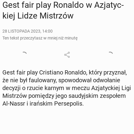
Gest fair play Ronaldo w Azja­tyc­
kiej Lidze Mi­strzów
28 LISTOPADA 2023, 14:00
Ten tekst przeczytasz w mniej niż minutę
Gest fair play Cri­stia­no Ronaldo, który przy­znał,
że nie był fau­lo­wa­ny, spo­wo­do­wał od­wo­ła­nie
decyzji o rzucie karnym w meczu Azja­tyc­kiej Ligi
Mi­strzów po­mię­dzy jego sau­dyj­skim ze­spo­łem
Al-Nassr i irań­skim Per­se­po­lis.