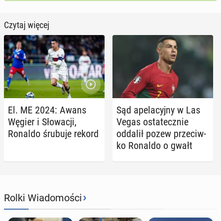
Czytaj więcej
El. ME 2024: Awans
Sąd ape­la­cyj­ny w Las
Węgier i Sło­wa­cji,
Vegas osta­tecz­nie
Ronaldo śrubuje rekord
oddalił pozew prze­ciw­
ko Ronaldo o gwałt
›
Rolki Wiadomości