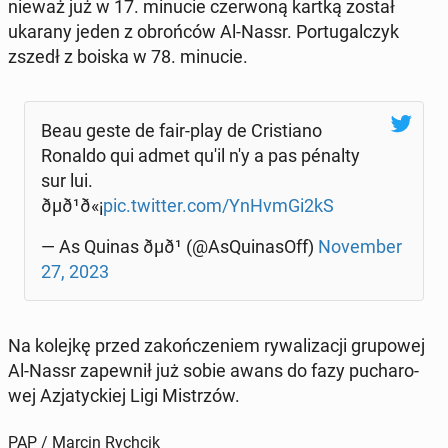
nie­waż już w 17. minucie czer­wo­ną kartką został
ukarany jeden z obroń­ców Al-Nassr. Por­tu­gal­czyk
zszedł z boiska w 78. minucie.
Beau geste de fair-play de Cri­stia­no
Ronaldo qui admet qu'il n'y a pas pénalty
sur lui.
ðµð¹ð«¡
pic.twitter.com/YnHvmGi2kS
— As Quinas ðµð¹ (@AsQu­ina­sOff)
No­vem­ber
27, 2023
Na kolejkę przed za­koń­cze­niem ry­wa­li­za­cji gru­po­wej
Al-Nassr za­pew­nił już sobie awans do fazy pu­cha­ro­
wej Azja­tyc­kiej Ligi Mi­strzów.
PAP / Marcin Rychcik