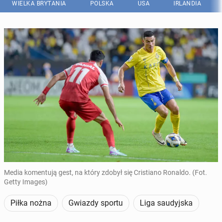
WIELKA BRYTANIA
POLSKA
USA
IRLANDIA
Media komentują gest, na który zdobył się Cristiano Ronaldo. (Fot.
Getty Images)
Piłka nożna
Gwiazdy sportu
Liga saudyjska