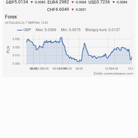
5.0134
4.2982
3.7236
GBP
EUR
USD
-0.0085
-0.0068
-0.0084
4.6049
CHF
-0.0031
Forex
AKTUALIZACJA:
7 SIERPNIA, 12:30
Źródło: currencybeacon.com