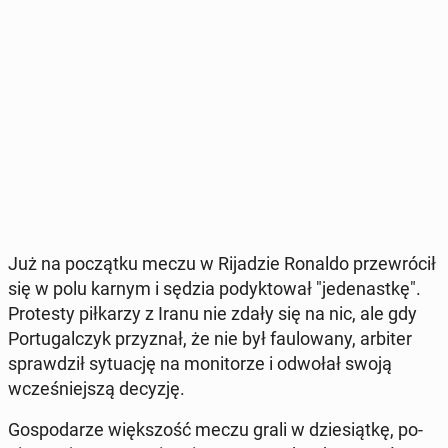
Już na po­cząt­ku meczu w Ri­ja­dzie Ronaldo prze­wró­cił
się w polu karnym i sędzia po­dyk­to­wał "je­de­nast­kę".
Pro­te­sty pił­ka­rzy z Iranu nie zdały się na nic, ale gdy
Por­tu­gal­czyk przy­znał, że nie był fau­lo­wa­ny, arbiter
spraw­dził sy­tu­ację na mo­ni­to­rze i odwołał swoją
wcze­śniej­szą decyzję.
Go­spo­da­rze więk­szość meczu grali w dzie­siąt­kę, po­