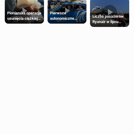
Pierwsze
Pionierska operacja
Liczba pasażerów
autonomiczne
usunięcia ciężkiej
Ryanair w lipcu
Ubery pojawią się
wady wrodzonej
pobiła rekord
w Londynie jeszcze
płodu w łonie matki
tego lata