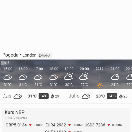
Pogoda
•
London
ZMIANA
Dziś
15:00
16:00
17:00
18:00
19:00
20:00
20:36
21:00
22:
31°C
31°C
31°C
31°C
30°C
27°C
24°C
22
Dziś
Jutro
31°C
28°C
14°C
14°C
29
25
Kurs NBP
Z DNIA: 7 SIERPNIA
5.0134
4.2982
3.7236
GBP
EUR
USD
-0.0085
-0.0068
-0.0084
4.6049