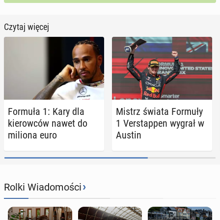
Czytaj więcej
Formuła 1: Kary dla
Mistrz świata Formuły
kie­row­ców nawet do
1 Ver­stap­pen wygrał w
miliona euro
Austin
›
Rolki Wiadomości