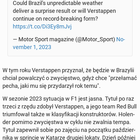
Could Bra­zi­l's unpre­dic­ta­ble weather
deliver a sur­pri­se result or will Ver­stap­pen
con­ti­nue on record-bre­aking form?
https://t.co/Di3Ey8mJvj
— Motor Sport ma­ga­zi­ne (@Motor_Sport)
No­
vem­ber 1, 2023
W tym roku Ver­stap­pen przy­znał, że będzie w Bra­zy­lii
chciał po­wal­czyć o zwy­cię­stwo, gdyż chce "prze­ła­mać
pecha, jaki mu się przy­da­rzył rok temu".
W sezonie 2023 sy­tu­acja w F1 jest jasna. Tytuł po raz
trzeci z rzędu zdobył Ver­stap­pen, a jego team Red Bull
trium­fo­wał także w kla­sy­fi­ka­cji kon­struk­to­rów. Ho­len­
der pomimo zwy­cię­stwa w cyklu nie zwalnia tempa.
Tytuł za­pew­nił sobie po zajęciu na po­cząt­ku paź­dzier­
ni­ka w sprin­cie w Katarze drugiej lokaty. Dzień później