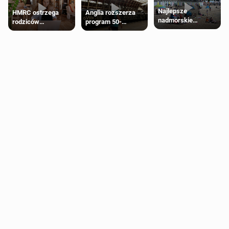
Najlepsze
HMRC ostrzega
Anglia rozszerza
nadmorskie
rodziców
program 50-
miasteczko blisko
pobierających Child
procentowych
Londynu
Benefit. Mogą być
zniżek kolejowych
zobowiązani do
na 18-latków
zwrotu zasiłku