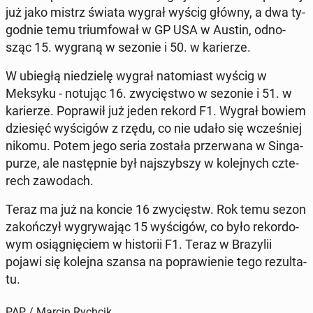
już jako mistrz świata wygrał wyścig główny, a dwa ty­
go­dnie temu trium­fo­wał w GP USA w Austin, od­no­
sząc 15. wygraną w sezonie i 50. w ka­rie­rze.
W ubiegłą nie­dzie­lę wygrał na­to­miast wyścig w
Meksyku - notując 16. zwy­cię­stwo w sezonie i 51. w
ka­rie­rze. Po­pra­wił już jeden rekord F1. Wygrał bowiem
dzie­sięć wy­ści­gów z rzędu, co nie udało się wcze­śniej
nikomu. Potem jego seria została prze­rwa­na w Sin­ga­
pu­rze, ale na­stęp­nie był naj­szyb­szy w ko­lej­nych czte­
rech za­wo­dach.
Teraz ma już na koncie 16 zwy­cięstw. Rok temu sezon
za­koń­czył wy­gry­wa­jąc 15 wy­ści­gów, co było re­kor­do­
wym osią­gnię­ciem w hi­sto­rii F1. Teraz w Bra­zy­lii
pojawi się kolejna szansa na po­pra­wie­nie tego re­zul­ta­
tu.
PAP / Marcin Rychcik