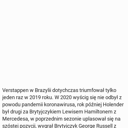
Ver­stap­pen w Bra­zy­lii do­tych­czas trium­fo­wał tylko
jeden raz w 2019 roku. W 2020 wyścig się nie odbył z
powodu pan­de­mii ko­ro­na­wi­ru­sa, rok później Ho­len­der
był drugi za Bry­tyj­czy­kiem Lewisem Ha­mil­to­nem z
Mer­ce­de­sa, w po­przed­nim sezonie upla­so­wał się na
szóstej pozycji, wygrał Bry­tyj­czyk George Russell z