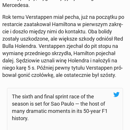
Mer­ce­de­sa.
Rok temu Ver­stap­pen miał pecha, już na po­cząt­ku po
re­star­cie za­ata­ko­wał Ha­mil­to­na w pierw­szym za­krę­
cie i doszło między nimi do kon­tak­tu. Oba bolidy
zostały uszko­dzo­ne, ale większe szkody odniósł Red
Bulla Ho­len­dra. Ver­stap­pen zjechał do pit stopu na
wymianę przed­nie­go skrzy­dła, Ha­mil­ton po­je­chał
dalej. Sę­dzio­wie uznali winę Ho­len­dra i na­ło­ży­li na
niego karę 5 s. Później pewny tytułu Ver­stap­pen pró­
bo­wał gonić czo­łów­kę, ale osta­tecz­nie był szósty.
The sixth and final sprint race of the
season is set for Sao Paulo — the host of
many dra­ma­tic moments in its 50-year F1
history.