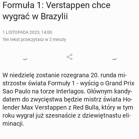
Formuła 1: Ver­stap­pen chce
wygrać w Bra­zy­lii
1 LISTOPADA 2023, 14:00
Ten tekst przeczytasz w 2 minuty
W nie­dzie­lę zo­sta­nie ro­ze­gra­na 20. runda mi­
strzostw świata Formuły 1 - wyścig o Grand Prix
Sao Paulo na torze In­ter­la­gos. Głównym kan­dy­
da­tem do zwy­cię­stwa będzie mistrz świata Ho­
len­der Max Ver­stap­pen z Red Bulla, który w tym
roku wygrał już szes­na­ście z dzie­więt­na­stu eli­
mi­na­cji.