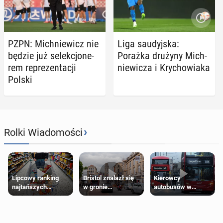
PZPN: Mich­nie­wicz nie
Liga sau­dyj­ska:
będzie już se­lek­cjo­ne­
Porażka drużyny Mich­
rem re­pre­zen­ta­cji
nie­wi­cza i Kry­cho­wia­ka
Polski
›
Rolki Wiadomości
Lipcowy ranking
Bristol znalazł się
Kierowcy
najtańszych
w gronie
autobusów w
supermarketów
najlepszych
Londynie
kierunków podróży
zapowiadają strajki
na świecie