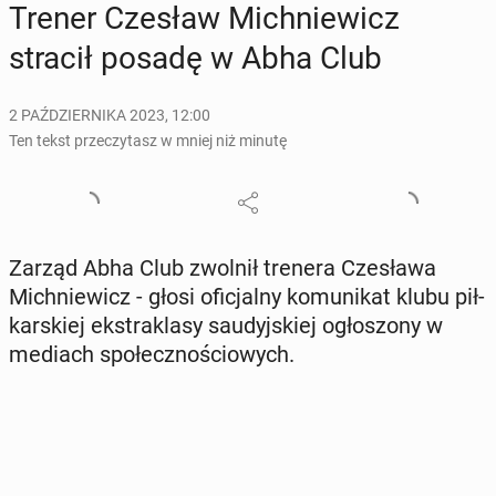
Trener Czesław Mich­nie­wicz
stracił posadę w Abha Club
2 PAŹDZIERNIKA 2023, 12:00
Ten tekst przeczytasz w mniej niż minutę
Zarząd Abha Club zwolnił trenera Cze­sła­wa
Mich­nie­wicz - głosi ofi­cjal­ny ko­mu­ni­kat klubu pił­
kar­skiej eks­tra­kla­sy sau­dyj­skiej ogło­szo­ny w
mediach spo­łecz­no­ścio­wych.