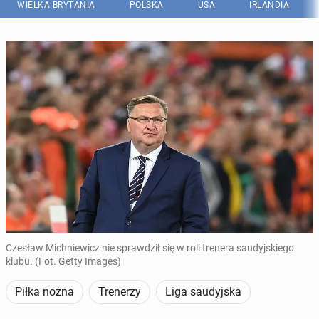
WIELKA BRYTANIA
POLSKA
USA
IRLANDIA
Czesław Michniewicz nie sprawdził się w roli trenera saudyjskiego
klubu. (Fot. Getty Images)
Piłka nożna
Trenerzy
Liga saudyjska