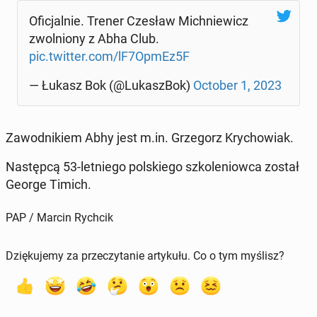
Ofi­cjal­nie. Trener Czesław Mich­nie­wicz
zwol­nio­ny z Abha Club.
pic.twitter.com/lF7OpmEz5F
— Łukasz Bok (@Lu­ka­szBok)
October 1, 2023
Za­wod­ni­kiem Abhy jest m.in. Grze­gorz Kry­cho­wiak.
Na­stęp­cą 53-let­nie­go pol­skie­go szko­le­niow­ca został
George Timich.
PAP / Marcin Rychcik
Dziękujemy za przeczytanie artykułu. Co o tym myślisz?