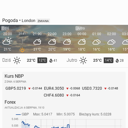
Pogoda
•
London
ZMIANA
Dziś
Jutro
20:00
20:41
21:00
22:00
23:00
00:00
01:00
02:00
03:
21°C
21°C
20°C
19°C
18°C
16°C
16°C
15
Dziś
Jutro
22°C
25°C
12°C
14°C
41
28
Kurs NBP
Z DNIA: 6 SIERPNIA
5.0219
4.3050
3.7320
GBP
EUR
USD
-0.0144
-0.0068
-0.0148
4.6080
CHF
-0.0164
Forex
AKTUALIZACJA:
6 SIERPNIA, 19:10