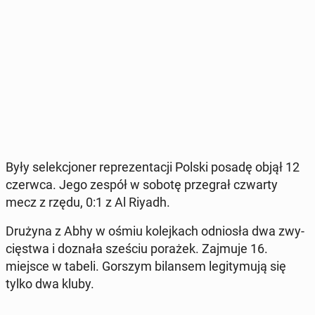
Były se­lek­cjo­ner re­pre­zen­ta­cji Polski posadę objął 12
czerwca. Jego zespół w sobotę prze­grał czwarty
mecz z rzędu, 0:1 z Al Riyadh.
Drużyna z Abhy w ośmiu ko­lej­kach od­nio­sła dwa zwy­
cię­stwa i doznała sześciu porażek. Zajmuje 16.
miejsce w tabeli. Gorszym bi­lan­sem le­gi­ty­mu­ją się
tylko dwa kluby.