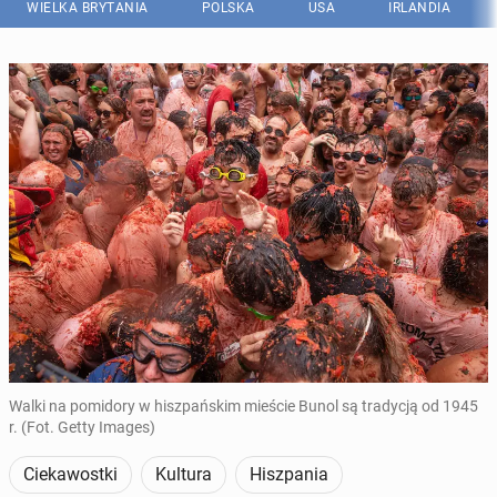
WIELKA BRYTANIA
POLSKA
USA
IRLANDIA
Walki na pomidory w hiszpańskim mieście Bunol są tradycją od 1945
r. (Fot. Getty Images)
Ciekawostki
Kultura
Hiszpania