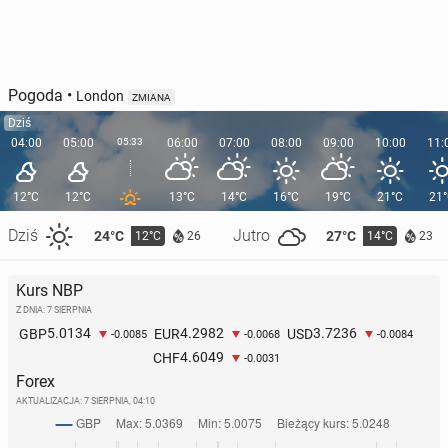
Pogoda
•
London
ZMIANA
Dziś
04:00
05:00
05:33
06:00
07:00
08:00
09:00
10:00
11:
12°C
12°C
13°C
14°C
16°C
19°C
21°C
21
Dziś
Jutro
24°C
27°C
12°C
14°C
26
23
Kurs NBP
Z DNIA: 7 SIERPNIA
5.0134
4.2982
3.7236
GBP
EUR
USD
-0.0085
-0.0068
-0.0084
4.6049
CHF
-0.0031
Forex
AKTUALIZACJA:
7 SIERPNIA, 04:10