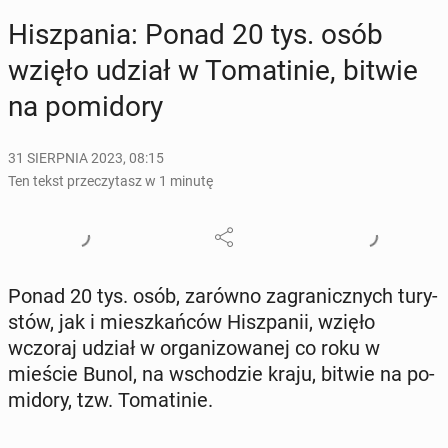
Hisz­pa­nia: Ponad 20 tys. osób
wzięło udział w To­ma­ti­nie, bitwie
na po­mi­do­ry
31 SIERPNIA 2023, 08:15
Ten tekst przeczytasz w 1 minutę
Ponad 20 tys. osób, zarówno za­gra­nicz­nych tu­ry­
stów, jak i miesz­kań­ców Hisz­pa­nii, wzięło
wczoraj udział w or­ga­ni­zo­wa­nej co roku w
mieście Bunol, na wscho­dzie kraju, bitwie na po­
mi­do­ry, tzw. To­ma­ti­nie.