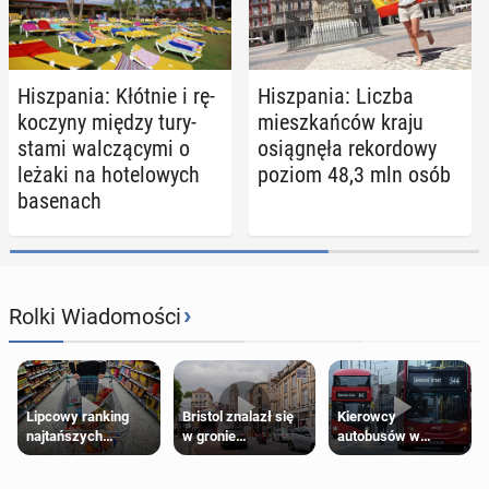
Hisz­pa­nia: Kłótnie i rę­
Hisz­pa­nia: Liczba
ko­czy­ny między tu­ry­
miesz­kań­ców kraju
sta­mi wal­czą­cy­mi o
osią­gnę­ła re­kor­do­wy
leżaki na ho­te­lo­wych
poziom 48,3 mln osób
ba­se­nach
›
Rolki Wiadomości
Lipcowy ranking
Bristol znalazł się
Kierowcy
najtańszych
w gronie
autobusów w
supermarketów
najlepszych
Londynie
kierunków podróży
zapowiadają strajki