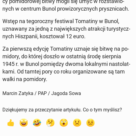
cy po­mi­do­ro­wej bitwy mogli się umyć w roz­sta­wio­
nych w centrum Bunol pro­wi­zo­rycz­nych prysz­ni­cach.
Wstęp na te­go­rocz­ny fe­sti­wal To­ma­ti­ny w Bunol,
uzna­wa­ny za jedną z naj­więk­szych atrak­cji tu­ry­stycz­
nych Hisz­pa­nii, kosz­to­wał 12 euro.
Za pierw­szą edycję To­ma­ti­ny uznaje się bitwę na po­
mi­do­ry, do której doszło w ostat­nią środę sierp­nia
1945 r. w Bunol po­mię­dzy dwoma lo­kal­ny­mi na­sto­lat­
ka­mi. Od tamtej pory co roku or­ga­ni­zo­wa­ne są tam
walki na po­mi­do­ry.
Marcin Zatyka / PAP / Jagoda Sowa
Dziękujemy za przeczytanie artykułu. Co o tym myślisz?