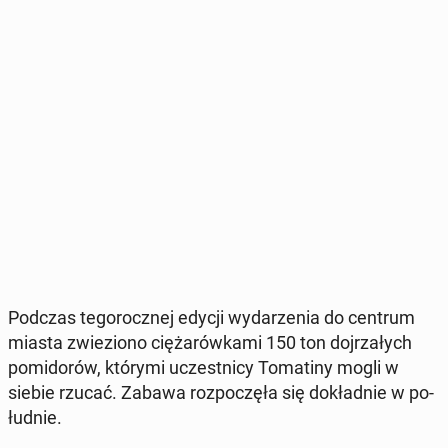
Podczas te­go­rocz­nej edycji wy­da­rze­nia do centrum
miasta zwie­zio­no cię­ża­rów­ka­mi 150 ton doj­rza­łych
po­mi­do­rów, którymi uczest­ni­cy To­ma­ti­ny mogli w
siebie rzucać. Zabawa roz­po­czę­ła się do­kład­nie w po­
łu­dnie.