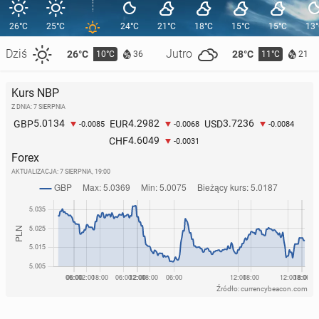
26°C
25°C
24°C
21°C
18°C
15°C
15°C
13
Dziś
Jutro
26°C
28°C
10°C
11°C
36
21
Kurs NBP
Z DNIA: 7 SIERPNIA
5.0134
4.2982
3.7236
GBP
EUR
USD
-0.0085
-0.0068
-0.0084
4.6049
CHF
-0.0031
Forex
AKTUALIZACJA:
7 SIERPNIA, 19:00
Źródło: currencybeacon.com