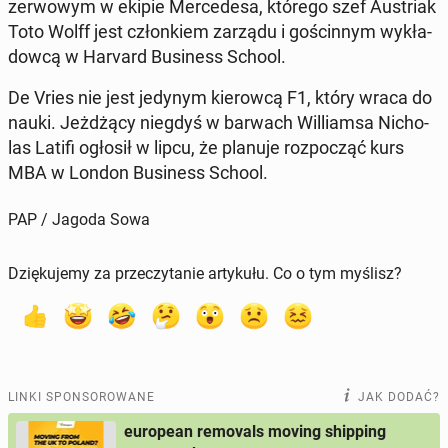
zer­wo­wym w ekipie Mer­ce­de­sa, którego szef Au­striak
Toto Wolff jest człon­kiem zarządu i go­ścin­nym wy­kła­
dow­cą w Harvard Bu­si­ness School.
De Vries nie jest jedynym kie­row­cą F1, który wraca do
nauki. Jeż­dżą­cy niegdyś w barwach Wil­liam­sa Ni­cho­
las Latifi ogłosił w lipcu, że planuje roz­po­cząć kurs
MBA w London Bu­si­ness School.
PAP / Jagoda Sowa
Dziękujemy za przeczytanie artykułu. Co o tym myślisz?
LINKI SPONSOROWANE
JAK DODAĆ?
european removals moving shipping