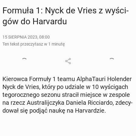
Formuła 1: Nyck de Vries z wy­ści­
gów do Ha­rvar­du
15 SIERPNIA 2023, 08:00
Ten tekst przeczytasz w 1 minutę
Kie­row­ca Formuły 1 teamu Al­pha­Tau­ri Ho­len­der
Nyck de Vries, który po udziale w 10 wy­ści­gach
te­go­rocz­ne­go sezonu stracił miejsce w zespole
na rzecz Au­stra­lij­czy­ka Daniela Ric­ciar­do, zde­cy­
do­wał się podjąć naukę na Ha­rvar­dzie.