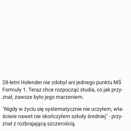
28-letni Ho­len­der nie zdobył ani jednego punktu MŚ
Formuły 1. Teraz chce roz­po­cząć studia, co jak przy­
znał, zawsze było jego ma­rze­niem.
"Nigdy w życiu się sys­te­ma­tycz­nie nie uczyłem, wła­
ści­wie nawet nie skoń­czy­łem szkoły śred­niej" - przy­
znał z roz­bra­ja­ją­cą szcze­ro­ścią.