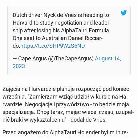
Dutch driver Nyck de Vries is heading to
Harvard to study ne­go­tia­tion and le­ader­
ship after losing his Al­pha­Tau­ri Formula
One seat to Au­stra­lian Daniel Ric­ciar­
do.
https://t.co/SHP9WzS6ND
— Cape Argus (@The­Ca­pe­Ar­gus)
August 14,
2023
Zajęcia na Ha­rvar­dzie planuje roz­po­cząć pod koniec
wrze­śnia. "Za­mie­rzam wziąć udział w kursie na Ha­
rvar­dzie. Ne­go­cja­cje i przy­wódz­two - to będzie moja
spe­cja­li­za­cja. Chcę teraz, mając więcej czasu, uzu­peł­
nić braki w wy­kształ­ce­niu" - dodał de Vries.
Przed angażem do Al­pha­Tau­ri Ho­len­der był m.in re­