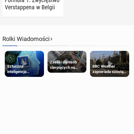
Ver­stap­pe­na w Belgii
›
Rolki Wiadomości
Zasiłki dla osób
Sztuczna
BBC Weather
cierpiących na
inteligencja
zapowiada szóstą
schorzenia
próbowała oszukać
falę upałów w
psychiczne
człowieka
Londynie