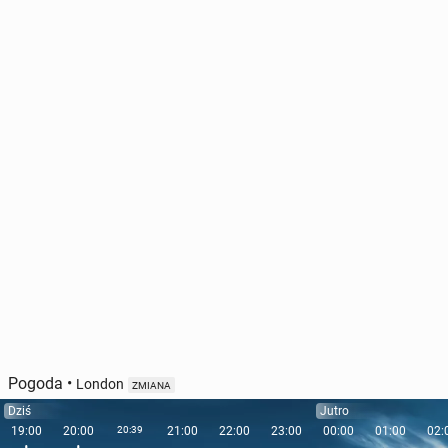
Pogoda
•
London
ZMIANA
Dziś
Jutro
19:00
20:00
20:39
21:00
22:00
23:00
00:00
01:00
02: