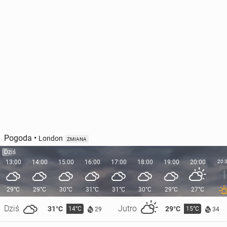
Pogoda
•
London
ZMIANA
Dziś
13:00
14:00
15:00
16:00
17:00
18:00
19:00
20:00
20:
29°C
29°C
30°C
31°C
31°C
30°C
29°C
27°C
Dziś
Jutro
31°C
29°C
14°C
15°C
29
34