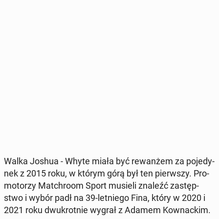
Walka Joshua - Whyte miała być re­wan­żem za po­je­dy­
nek z 2015 roku, w którym górą był ten pierw­szy. Pro­
mo­to­rzy Mat­chro­om Sport musieli znaleźć za­stęp­
stwo i wybór padł na 39-let­nie­go Fina, który w 2020 i
2021 roku dwu­krot­nie wygrał z Adamem Kow­nac­kim.