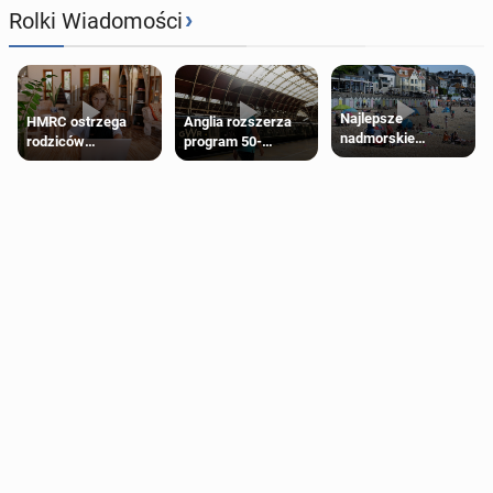
›
Rolki Wiadomości
Najlepsze
HMRC ostrzega
Anglia rozszerza
nadmorskie
rodziców
program 50-
miasteczko blisko
pobierających Child
procentowych
Londynu
Benefit. Mogą być
zniżek kolejowych
zobowiązani do
na 18-latków
zwrotu zasiłku