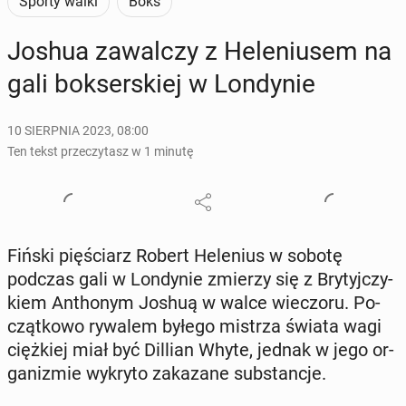
Sporty walki
Boks
Joshua za­wal­czy z He­le­niu­sem na
gali bok­ser­skiej w Lon­dy­nie
10 SIERPNIA 2023, 08:00
Ten tekst przeczytasz w 1 minutę
Fiński pię­ściarz Robert He­le­nius w sobotę
podczas gali w Lon­dy­nie zmierzy się z Bry­tyj­czy­
kiem An­tho­nym Joshuą w walce wie­czo­ru. Po­
cząt­ko­wo rywalem byłego mistrza świata wagi
cięż­kiej miał być Dillian Whyte, jednak w jego or­
ga­ni­zmie wykryto za­ka­za­ne sub­stan­cje.