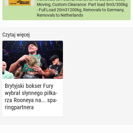
Moving, Custom Clearance. Part load 5m3/300kg
- Full Load 20m31200kg, Removals to Germany,
Removals to Netherlands
Czytaj więcej
Bry­tyj­ski bokser Fury
wybrał słyn­ne­go pił­ka­
rza Rooneya na... spa­
ring­part­ne­ra