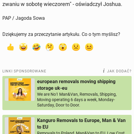
zwa­niu w sobotę wie­czo­rem" - oświad­czył Joshua.
PAP / Jagoda Sowa
Dziękujemy za przeczytanie artykułu. Co o tym myślisz?
LINKI SPONSOROWANE
JAK DODAĆ?
european removals moving shipping
storage uk-eu
We are No1 Man&Van, Removals, Shipping,
Moving operating 6 days a week, Monday-
Saturday, Door to Door.
Kanguro Removals to Europe, Man & Van
to EU
Removals to Poland, Man&Van to EU, Low Cost,