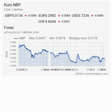
Kurs NBP
Z DNIA: 7 SIERPNIA
5.0134
4.2982
3.7236
GBP
EUR
USD
-0.0085
-0.0068
-0.0084
4.6049
CHF
-0.0031
Forex
AKTUALIZACJA:
7 SIERPNIA, 22:00
Źródło: currencybeacon.com