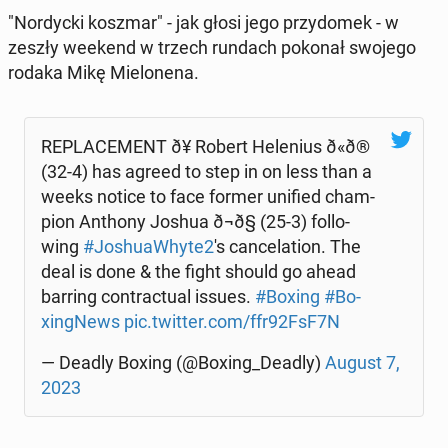
"Nor­dyc­ki koszmar" - jak głosi jego przy­do­mek - w
zeszły weekend w trzech rundach pokonał swojego
rodaka Mikę Mie­lo­ne­na.
RE­PLA­CE­MENT ð¥ Robert He­le­nius ð«ð®
(32-4) has agreed to step in on less than a
weeks notice to face former unified cham­
pion Anthony Joshua ð¬ð§ (25-3) fol­lo­
wing
#Jo­shu­aWhy­te2
's can­ce­la­tion. The
deal is done & the fight should go ahead
barring con­trac­tu­al issues.
#Boxing
#Bo­
xin­gNews
pic.twitter.com/ffr92FsF7N
— Deadly Boxing (@Boxing_Deadly)
August 7,
2023