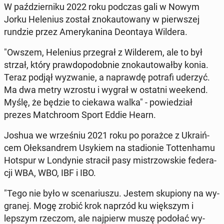
W paź­dzier­ni­ku 2022 roku podczas gali w Nowym
Jorku He­le­nius został zno­kau­to­wa­ny w pierw­szej
rundzie przez Ame­ry­ka­ni­na De­on­taya Wildera.
"Owszem, He­le­nius prze­grał z Wil­de­rem, ale to był
strzał, który praw­do­po­dob­nie zno­kau­to­wał­by konia.
Teraz podjął wy­zwa­nie, a na­praw­dę potrafi uderzyć.
Ma dwa metry wzrostu i wygrał w ostatni weekend.
Myślę, że będzie to ciekawa walka" - po­wie­dział
prezes Mat­chro­om Sport Eddie Hearn.
Joshua we wrze­śniu 2021 roku po porażce z Ukra­iń­
cem Ołek­san­drem Usykiem na sta­dio­nie Tot­ten­ha­mu
Hotspur w Lon­dy­nie stracił pasy mi­strzow­skie fe­de­ra­
cji WBA, WBO, IBF i IBO.
"Tego nie było w sce­na­riu­szu. Jestem sku­pio­ny na wy­
gra­nej. Mogę zrobić krok naprzód ku więk­szym i
lepszym rzeczom, ale naj­pierw muszę podołać wy­