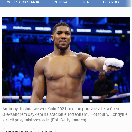
WIELKA BRYTANIA
POLSKA
USA
IRLANDIA
Anthony Joshua we wrześniu 2021 roku po porażce z Ukraińcem
Ołeksandrem Usykiem na stadionie Tottenhamu Hotspur w Londynie
stracił pasy mistrzowskie. (Fot. Getty Images)