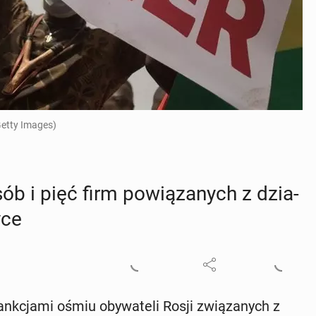
etty Images)
b i pięć firm po­wią­za­nych z dzia­
yce
ank­cja­mi ośmiu oby­wa­te­li Rosji zwią­za­nych z