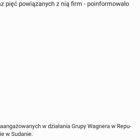
pięć po­wią­za­nych z nią firm - po­in­for­mo­wa­ło
a­an­ga­żo­wa­nych w dzia­ła­nia Grupy Wagnera w Re­pu­
dwie w Sudanie.