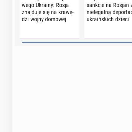
we­go Ukrainy: Rosja
sankcje na Rosjan 
znaj­du­je się na kra­wę­
nie­le­gal­ną de­por­ta­
dzi wojny domowej
ukra­iń­skich dzieci