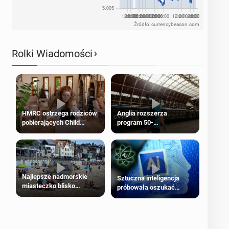
Źródło: currencybeacon.com
›
Rolki Wiadomości
HMRC ostrzega rodziców
Anglia rozszerza
pobierających Child
program 50-
Benefit. Mogą być
procentowych zniżek
zobowiązani do zwrotu
kolejowych na 18-latków
zasiłku
Najlepsze nadmorskie
Sztuczna inteligencja
miasteczko blisko
próbowała oszukać
Londynu
człowieka