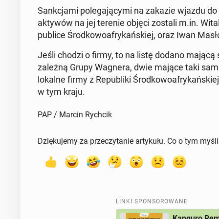
Sank­cja­mi po­le­ga­ją­cy­mi na zakazie wjazdu do W
aktywów na jej terenie objęci zostali m.in. Wita
pu­bli­ce Środ­ko­wo­afry­kań­skiej, oraz Iwan 
Jeśli chodzi o firmy, to na listę dodano mającą s
zależną Grupy Wagnera, dwie mające taki sam st
lokalne firmy z Re­pu­bli­ki Środ­ko­wo­afry­kań­sk
w tym kraju.
PAP / Marcin Rychcik
Dziękujemy za przeczytanie artykułu. Co o tym myśl
LINKI SPONSOROWANE
Kanguro Remo