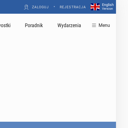
English
•
ZALOGUJ
REJESTRACJA
Version
ostki
Poradnik
Wydarzenia
Menu