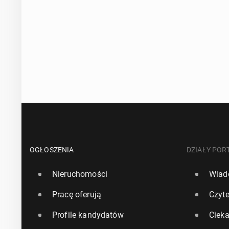
OGŁOSZENIA
DZIAŁY POR
Nieruchomości
Wiad
Pracę oferują
Czyte
Profile kandydatów
Ciek