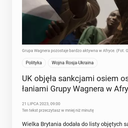
Grupa Wagnera pozostaje bardzo aktywna w Afryce. (Fot. G
Polityka
Wojna Rosja-Ukraina
UK objęła sank­cja­mi osiem osó
ła­nia­mi Grupy Wagnera w Afr
21 LIPCA 2023, 09:00
Ten tekst przeczytasz w mniej niż minutę
Wielka Bry­ta­nia dodała do listy ob­ję­tych s