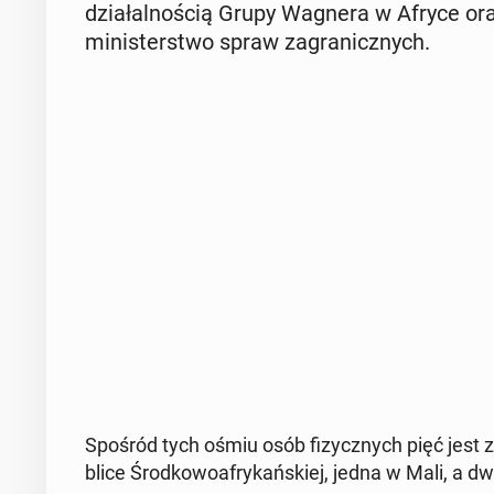
dzia­łal­no­ścią Grupy Wagnera w Afryce oraz 
mi­ni­ster­stwo spraw za­gra­nicz­nych.
Spośród tych ośmiu osób fi­zycz­nych pięć jest z
bli­ce Środ­ko­wo­afry­kań­skiej, jedna w Mali, a 