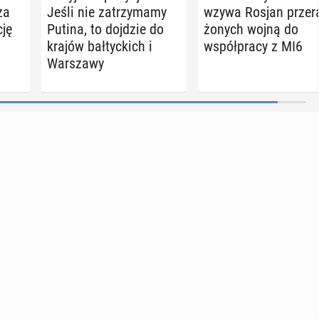
za
Jeśli nie za­trzy­ma­my
wzywa Rosjan prze­r
cję
Putina, to dojdzie do
żo­nych wojną do
krajów bał­tyc­kich i
współ­pra­cy z MI6
War­sza­wy