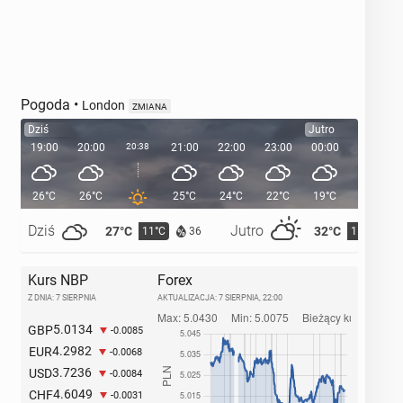
Pogoda
•
London
ZMIANA
Dziś
Jutro
19:00
20:00
20:38
21:00
22:00
23:00
00:00
01:00
26°C
26°C
25°C
24°C
22°C
19°C
18°C
Dziś
Jutro
27°C
32°C
11°C
15°C
36
Kurs NBP
Forex
Z DNIA: 7 SIERPNIA
AKTUALIZACJA:
7 SIERPNIA, 22:00
5.0134
GBP
-0.0085
4.2982
EUR
-0.0068
3.7236
USD
-0.0084
4.6049
CHF
-0.0031