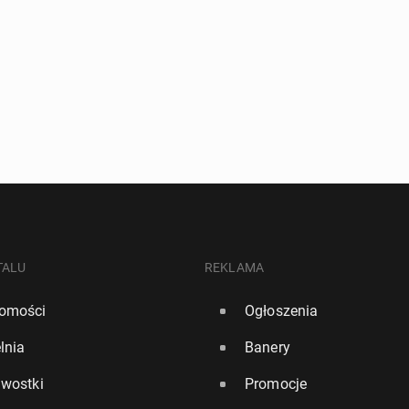
TALU
REKLAMA
omości
Ogłoszenia
lnia
Banery
awostki
Promocje