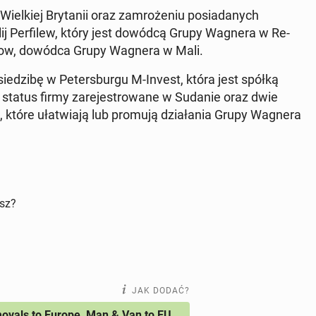
iel­kiej Bry­ta­nii oraz za­mro­że­niu po­sia­da­nych
lij Per­fi­lew, który jest dowódcą Grupy Wagnera w Re­
Masłow, dowódca Grupy Wagnera w Mali.
ie­dzi­bę w Pe­ters­bur­gu M-Invest, która jest spółką
atus firmy za­re­je­stro­wa­ne w Sudanie oraz dwie
iej, które uła­twia­ją lub promują dzia­ła­nia Grupy Wagnera
isz?
JAK DODAĆ?
vals to Europe, Man & Van to EU