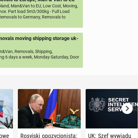
land, Man&Van to EU, Low Cost, Moving,
ce. Part load 5m3/300kg - Full Load
emovals to Germany, Removals to
ovals moving shipping storage uk-
&Van, Removals, Shipping,
ng 6 days a week, Monday-Saturday, Door
nowe
Ro­syj­ski opo­zy­cjo­ni­sta:
UK: Szef wywiadu