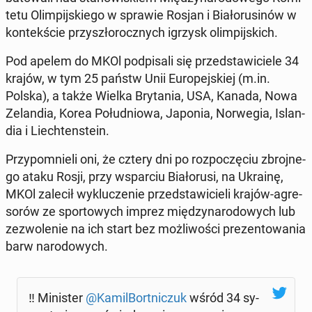
te­tu Olim­pij­skie­go w sprawie Rosjan i Bia­ło­ru­si­nów w
kon­tek­ście przy­szło­rocz­nych igrzysk olim­pij­skich.
Pod apelem do MKOl pod­pi­sa­li się przed­sta­wi­cie­le 34
krajów, w tym 25 państw Unii Eu­ro­pej­skiej (m.in.
Polska), a także Wielka Bry­ta­nia, USA, Kanada, Nowa
Ze­lan­dia, Korea Po­łu­dnio­wa, Japonia, Nor­we­gia, Is­lan­
dia i Liech­ten­ste­in.
Przy­po­mnie­li oni, że cztery dni po roz­po­czę­ciu zbroj­ne­
go ataku Rosji, przy wspar­ciu Bia­ło­ru­si, na Ukrainę,
MKOl zalecił wy­klu­cze­nie przed­sta­wi­cie­li krajów-agre­
so­rów ze spor­to­wych imprez mię­dzy­na­ro­do­wych lub
ze­zwo­le­nie na ich start bez moż­li­wo­ści pre­zen­to­wa­nia
barw na­ro­do­wych.
‼️ Mi­ni­ster
@Ka­mil­Bort­ni­czuk
wśród 34 sy­