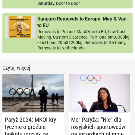
Saturday, Door to Door.
Kanguro Removals to Europe, Man & Van
to EU
Removals to Poland, Man&Van to EU, Low Cost,
Moving, Custom Clearance. Part load 5m3/300kg
- Full Load 20m31200kg, Removals to Germany,
Removals to Netherlands
Czytaj więcej
Paryż 2024: MKOl kry­
Mer Paryża: "Nie" dla
tycz­nie o groźbie
ro­syj­skich spor­tow­ców
bojkotu igrzysk ze
na igrzy­skach olim­pij­