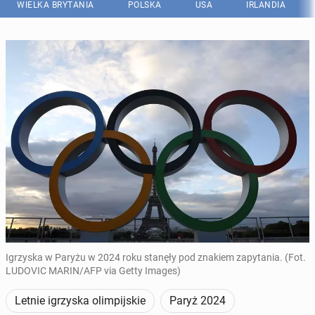
WIELKA BRYTANIA
POLSKA
USA
IRLANDIA
Igrzyska w Paryżu w 2024 roku stanęły pod znakiem zapytania. (Fot.
LUDOVIC MARIN/AFP via Getty Images)
Letnie igrzyska olimpijskie
Paryż 2024