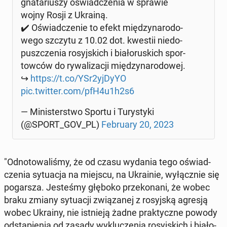
gna­ta­riu­szy oświad­cze­nia w sprawie
wojny Rosji z Ukrainą.
✔️ Oświad­cze­nie to efekt mię­dzy­na­ro­do­
we­go szczytu z 10.02 dot. kwestii nie­do­
pusz­cze­nia ro­syj­skich i bia­ło­ru­skich spor­
tow­ców do ry­wa­li­za­cji mię­dzy­na­ro­do­wej.
↪️
https://t.co/YSr2yjDyYO
pic.twitter.com/pfH4u1h2s6
— Mi­ni­ster­stwo Sportu i Tu­ry­sty­ki
(@SPORT_GOV_PL)
Fe­bru­ary 20, 2023
"Od­no­to­wa­li­śmy, że od czasu wydania tego oświad­
cze­nia sy­tu­acja na miejscu, na Ukra­inie, wy­łącz­nie się
po­gar­sza. Je­ste­śmy głęboko prze­ko­na­ni, że wobec
braku zmiany sy­tu­acji zwią­za­nej z ro­syj­ską agresją
wobec Ukrainy, nie ist­nie­ją żadne prak­tycz­ne powody
od­stą­pie­nia od zasady wy­klu­cze­nia ro­syj­skich i bia­ło­