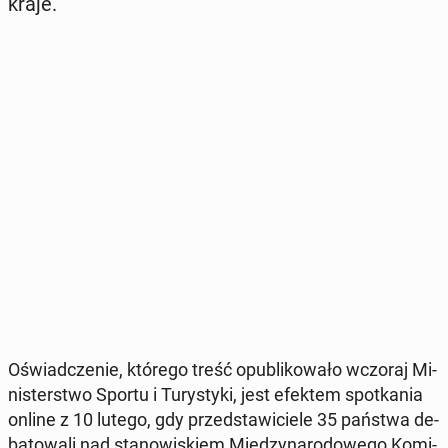
kraje.
Oświad­cze­nie, którego treść opu­bli­ko­wa­ło wczoraj Mi­
ni­ster­stwo Sportu i Tu­ry­sty­ki, jest efektem spo­tka­nia
online z 10 lutego, gdy przed­sta­wi­cie­le 35 państwa de­
ba­to­wa­li nad sta­no­wi­skiem Mię­dzy­na­ro­do­we­go Ko­mi­