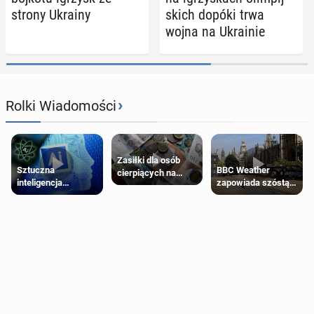
strony Ukrainy
skich dopóki trwa
wojna na Ukra­inie
›
Rolki Wiadomości
Zasiłki dla osób
Sztuczna
BBC Weather
cierpiących na
inteligencja
zapowiada szóstą
schorzenia
próbowała oszukać
falę upałów w
psychiczne
człowieka
Londynie