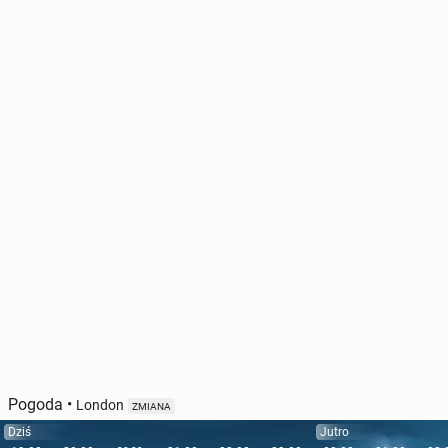
Pogoda
•
London
ZMIANA
Dziś
Jutro