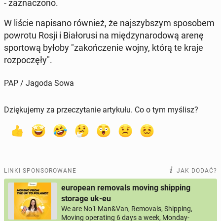
- za­zna­czo­no.
W liście na­pi­sa­no również, że naj­szyb­szym spo­so­bem
powrotu Rosji i Bia­ło­ru­si na mię­dzy­na­ro­do­wą arenę
spor­to­wą byłoby "za­koń­cze­nie wojny, którą te kraje
roz­po­czę­ły".
PAP / Jagoda Sowa
Dziękujemy za przeczytanie artykułu. Co o tym myślisz?
LINKI SPONSOROWANE
JAK DODAĆ?
european removals moving shipping
storage uk-eu
We are No1 Man&Van, Removals, Shipping,
Moving operating 6 days a week, Monday-