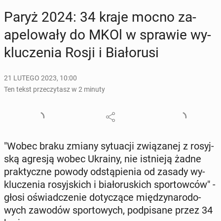
Paryż 2024: 34 kraje mocno za­
ape­lo­wa­ły do MKOl w sprawie wy­
klu­cze­nia Rosji i Bia­ło­ru­si
21 LUTEGO 2023, 10:00
Ten tekst przeczytasz w 2 minuty
"Wobec braku zmiany sy­tu­acji zwią­za­nej z ro­syj­
ską agresją wobec Ukrainy, nie ist­nie­ją żadne
prak­tycz­ne powody od­stą­pie­nia od zasady wy­
klu­cze­nia ro­syj­skich i bia­ło­ru­skich spor­tow­ców" -
głosi oświad­cze­nie do­ty­czą­ce mię­dzy­na­ro­do­
wych zawodów spor­to­wych, pod­pi­sa­ne przez 34