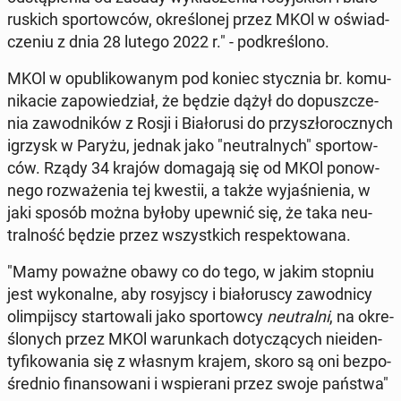
ru­skich spor­tow­ców, okre­ślo­nej przez MKOl w oświad­
cze­niu z dnia 28 lutego 2022 r." - pod­kre­ślo­no.
MKOl w opu­bli­ko­wa­nym pod koniec stycz­nia br. ko­mu­
ni­ka­cie za­po­wie­dział, że będzie dążył do do­pusz­cze­
nia za­wod­ni­ków z Rosji i Bia­ło­ru­si do przy­szło­rocz­nych
igrzysk w Paryżu, jednak jako "neu­tral­nych" spor­tow­
ców. Rządy 34 krajów do­ma­ga­ją się od MKOl po­now­
ne­go roz­wa­że­nia tej kwestii, a także wy­ja­śnie­nia, w
jaki sposób można byłoby upewnić się, że taka neu­
tral­ność będzie przez wszyst­kich re­spek­to­wa­na.
"Mamy poważne obawy co do tego, w jakim stopniu
jest wy­ko­nal­ne, aby ro­syj­scy i bia­ło­ru­scy za­wod­ni­cy
olim­pij­scy star­to­wa­li jako spor­tow­cy
neu­tral­ni
, na okre­
ślo­nych przez MKOl wa­run­kach do­ty­czą­cych nie­iden­
ty­fi­ko­wa­nia się z własnym krajem, skoro są oni bez­po­
śred­nio fi­nan­so­wa­ni i wspie­ra­ni przez swoje państwa"