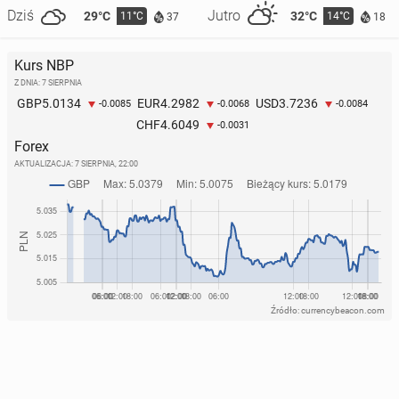
Dziś
Jutro
29°C
32°C
11°C
14°C
37
18
Kurs NBP
Z DNIA: 7 SIERPNIA
5.0134
4.2982
3.7236
GBP
EUR
USD
-0.0085
-0.0068
-0.0084
4.6049
CHF
-0.0031
Forex
AKTUALIZACJA:
7 SIERPNIA, 22:00
Źródło: currencybeacon.com