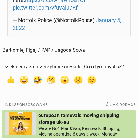
pic.twitter.com/vfuval07Rf
— Norfolk Police (@Nor­folk­Po­li­ce)
January 5,
2022
Bartłomiej Figaj / PAP / Jagoda Sowa
Dziękujemy za przeczytanie artykułu. Co o tym myślisz?
LINKI SPONSOROWANE
JAK DODAĆ?
european removals moving shipping
storage uk-eu
We are No1 Man&Van, Removals, Shipping,
Moving operating 6 days a week, Monday-