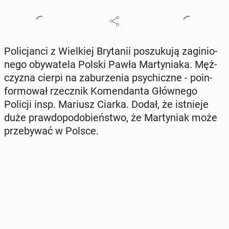
Po­li­cjan­ci z Wiel­kiej Bry­ta­nii po­szu­ku­ją za­gi­nio­
ne­go oby­wa­te­la Polski Pawła Mar­ty­nia­ka. Męż­
czy­zna cierpi na za­bu­rze­nia psy­chicz­ne - po­in­
for­mo­wał rzecz­nik Ko­men­dan­ta Głów­ne­go
Policji insp. Mariusz Ciarka. Dodał, że ist­nie­je
duże praw­do­po­do­bień­stwo, że Mar­ty­niak może
prze­by­wać w Polsce.