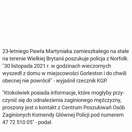
23-let­nie­go Pawła Mar­ty­nia­ka za­miesz­ka­łe­go na stałe
na terenie Wiel­kiej Bry­ta­nii po­szu­ku­je policja z Norfolk.
"30 li­sto­pa­da 2021 r. w go­dzi­nach wie­czor­nych
wyszedł z domu w miej­sco­wo­ści Gor­le­ston i do chwili
obecnej nie po­wró­cił" - wy­ja­śnił rzecz­nik KGP.
"Kto­kol­wiek posiada in­for­ma­cje, które mogłyby przy­
czy­nić się do od­na­le­zie­nia za­gi­nio­ne­go męż­czy­zny,
pro­szo­ny jest o kontakt z Centrum Po­szu­ki­wań Osób
Za­gi­nio­nych Komendy Głównej Policji pod numerem
47 72 510 05" - podał.