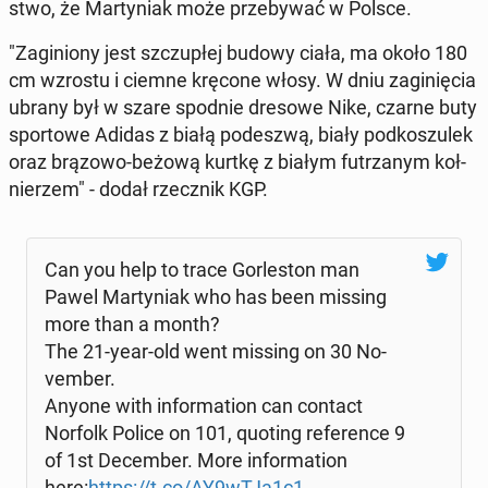
stwo, że Mar­ty­niak może prze­by­wać w Polsce.
"Za­gi­nio­ny jest szczu­płej budowy ciała, ma około 180
cm wzrostu i ciemne kręcone włosy. W dniu za­gi­nię­cia
ubrany był w szare spodnie dresowe Nike, czarne buty
spor­to­we Adidas z białą po­de­szwą, biały pod­ko­szu­lek
oraz brązowo-beżową kurtkę z białym fu­trza­nym koł­
nie­rzem" - dodał rzecz­nik KGP.
Can you help to trace Gor­le­ston man
Pawel Mar­ty­niak who has been missing
more than a month?
The 21-year-old went missing on 30 No­
vem­ber.
Anyone with in­for­ma­tion can contact
Norfolk Police on 101, quoting re­fe­ren­ce 9
of 1st De­cem­ber. More in­for­ma­tion
here:
https://t.co/AY9wTJa1c1