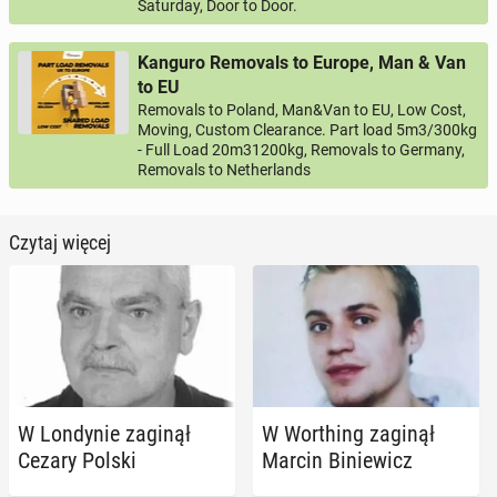
Saturday, Door to Door.
Kanguro Removals to Europe, Man & Van
to EU
Removals to Poland, Man&Van to EU, Low Cost,
Moving, Custom Clearance. Part load 5m3/300kg
- Full Load 20m31200kg, Removals to Germany,
Removals to Netherlands
Czytaj więcej
W Lon­dy­nie zaginął
W Wor­thing zaginął
Cezary Polski
Marcin Bi­nie­wicz