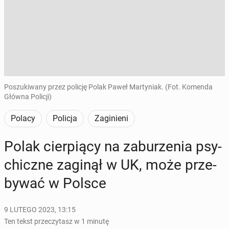
Poszukiwany przez policję Polak Paweł Martyniak. (Fot. Komenda
Główna Policji)
Polacy
Policja
Zaginieni
Polak cier­pią­cy na za­bu­rze­nia psy­
chicz­ne zaginął w UK, może prze­
by­wać w Polsce
9 LUTEGO 2023, 13:15
Ten tekst przeczytasz w 1 minutę