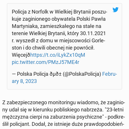
Policja z Norfolk w Wiel­kiej Bry­ta­nii po­szu­
ku­je za­gi­nio­ne­go oby­wa­te­la Polski Pawła
Mar­ty­nia­ka, za­miesz­ka­łe­go na stałe na
terenie Wiel­kiej Bry­ta­nii, który 30.11.2021
r. wyszedł z domu w miej­sco­wo­ści Gor­le­
ston i do chwili obecnej nie po­wró­cił.
Wię­ce­jð
https://t.co/iLykZx10qM
pic.twitter.com/PMzJ57ME4r
— Polska Policja ðµð± (@Pol­ska­Po­li­cja)
Fe­bru­
ary 8, 2023
Z za­bez­pie­czo­ne­go mo­ni­to­rin­gu wiadomo, że za­gi­nio­
ny udał się w kie­run­ku po­bli­skie­go na­brze­ża. "23-letni
męż­czy­zna cierpi na za­bu­rze­nia psy­chicz­ne" - pod­kre­
ślił po­li­cjant. Dodał, że ist­nie­je duże praw­do­po­do­bień­