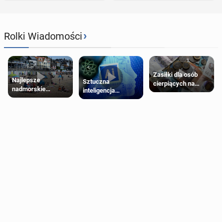
›
Rolki Wiadomości
Zasiłki dla osób
Najlepsze
Sztuczna
cierpiących na
nadmorskie
inteligencja
schorzenia
miasteczko blisko
próbowała oszukać
psychiczne
Londynu
człowieka