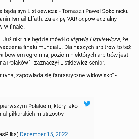
a będą syn List­kie­wi­cza - Tomasz i Paweł So­kol­nic­ki.
a­nin Ismail Elfath. Za ekipę VAR od­po­wie­dzial­ny
 w finale.
. Już nikt nie będzie mówił o
klątwie List­kie­wi­cza
, że
a­dze­nia finału mun­dia­lu. Dla naszych ar­bi­trów to też
 była bowiem ogromna, poziom nie­któ­rych ar­bi­trów jest
a Polaków" - za­zna­czył List­kie­wicz-senior.
ty­na, za­po­wia­da się fan­ta­stycz­ne wi­do­wi­sko" -
pierw­szym Po­la­kiem, który jako
nał pił­kar­skich mi­strzostw
­sPil­ka)
De­cem­ber 15, 2022