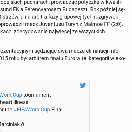
­pej­skich pu­cha­rach, pro­wa­dząc po­tycz­kę w kwa­li­fi­
und FK a Fe­ren­cva­ro­sem Bu­da­peszt. Rok później sę­
 Mi­strzów, a na arbitra fazy gru­po­wej tych roz­gry­wek
­pro­wa­dził mecz Ju­ven­tu­su Turyn z Malmoe FF (2:0).
kach, zde­cy­do­wa­nie naj­wię­cej ze wszyst­kich
­zen­ta­cyj­nym sę­dziu­jąc dwa mecze eli­mi­na­cji mło­
 roku był ar­bi­trem finału Euro w tej ka­te­go­rii wie­ko­
e
­World­Cup
to­ur­na­ment
heart illness
for the
#FI­FA­World­Cup
Final
ci­niak ð
z