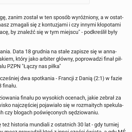
ogę, zanim został w ten sposób wy­róż­nio­ny, a w ostat­
sz zmagali się z kon­tu­zja­mi i czy innymi kło­po­ta­mi
pracę, by znaleźć się w tym miejscu" - pod­kre­ślił były
­wa­nia. Data 18 grudnia na stałe zapisze się w an­na­
iem, który jako arbiter główny, po­pro­wa­dzi finał pił­
rtalu PZPN "Łączy nas piłka"
 wcze­śniej dwa spo­tka­nia - Francji z Danią (2:1) w fazie
8 finału.
zio­wa­nia finału po wy­so­kich ocenach, jakie zebrał za
o naj­czę­ściej po­ja­wia­ło się w roz­ma­itych spe­ku­la­
ch czy blogach po­świę­co­nych sę­dzio­wa­niu.
też hi­sto­ria mun­dia­li z ostat­nich 30 lat - gdy turniej
­cy mecz pro­wa­dził ktoś z innej części świata, a gdy MŚ