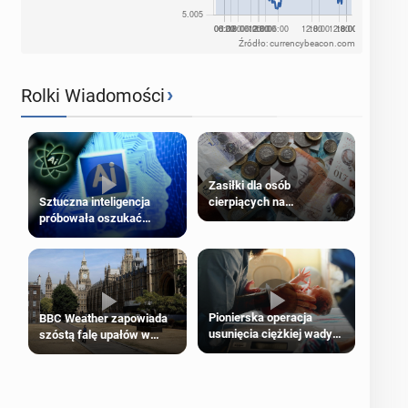
Źródło: currencybeacon.com
›
Rolki Wiadomości
Zasiłki dla osób
cierpiących na
Sztuczna inteligencja
schorzenia psychiczne
próbowała oszukać
człowieka
Pionierska operacja
BBC Weather zapowiada
usunięcia ciężkiej wady
szóstą falę upałów w
wrodzonej płodu w łonie
Londynie
matki