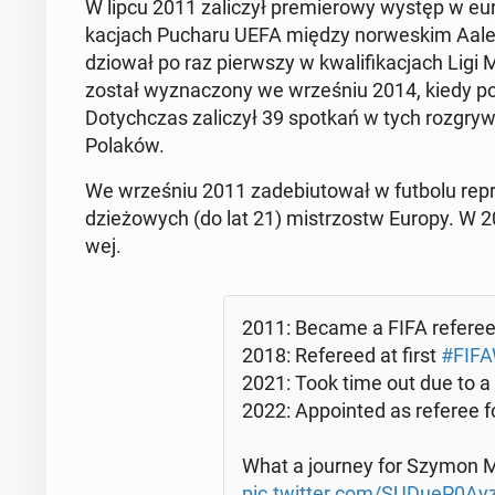
W lipcu 2011 za­li­czył pre­mie­ro­wy występ w eu­ro
ka­cjach Pucharu UEFA między nor­we­skim Aale­s
dzio­wał po raz pierw­szy w kwa­li­fi­ka­cjach Ligi
został wy­zna­czo­ny we wrze­śniu 2014, kiedy po
Do­tych­czas za­li­czył 39 spotkań w tych roz­gryw­
Polaków.
We wrze­śniu 2011 za­de­biu­to­wał w futbolu re­pre
dzie­żo­wych (do lat 21) mi­strzostw Europy. W 2015
wej.
2011: Became a FIFA refere
2018: Re­fe­re­ed at first
#FI­FA
2021: Took time out due to a 
2022: Ap­po­in­ted as referee 
What a journey for Szymon Mar­
pic.twitter.com/SUDueP0Ay