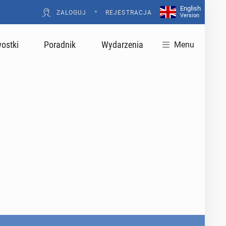
English
•
ZALOGUJ
REJESTRACJA
Version
ostki
Poradnik
Wydarzenia
Menu