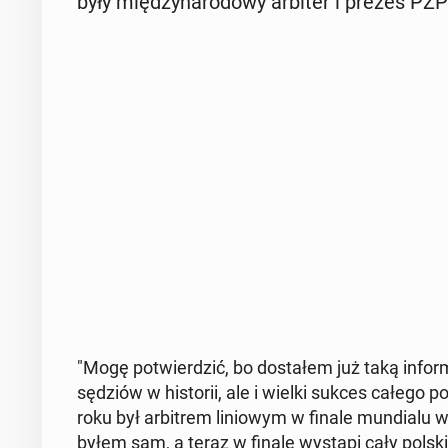
były mię­dzy­na­ro­do­wy arbiter i prezes PZ
"Mogę po­twier­dzić, bo do­sta­łem już taką in­for­
sędziów w hi­sto­rii, ale i wielki sukces całego pol
roku był ar­bi­trem li­nio­wym w finale mun­dia­l
byłem sam, a teraz w finale wystąpi cały polski ze