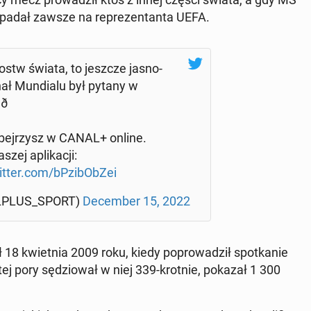
 padał zawsze na re­pre­zen­tan­ta UEFA.
ostw świata, to jeszcze ja­sno­
ał Mun­dia­lu był pytany w

 obej­rzysz w CANAL+ online.
ej apli­ka­cji:
itter.com/bPzi­bOb­Zei
­PLUS_SPORT)
De­cem­ber 15, 2022
wał 18 kwiet­nia 2009 roku, kiedy po­pro­wa­dził spo­tka­nie
tej pory sę­dzio­wał w niej 339-krotnie, pokazał 1 300