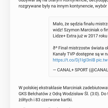
roz­gry­wa­ne były na innym kon­ty­nen­cie, wybór
Mało, że sędzia finału mi­strz
widz! Szymon Mar­ci­niak o fin
Lidze+ Extra już w 2017 roku ð
ðº Finał mi­strzostw świata
Kanały TVP do­stęp­ne są w nasz
https://t.co/Dj1IgI3nIB
pic.tw
— CANAL+ SPORT (@CA­NAL
W pol­skiej eks­tra­kla­sie Mar­ci­niak za­de­biu­to­
GKS Beł­cha­tów z Odrą Wo­dzi­sław Śl. (3:0). Do 
żółtych i 83 czer­wo­ne kartki.