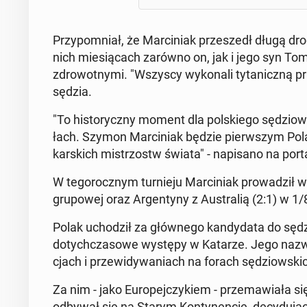
Przy­po­mniał, że Mar­ci­niak prze­szedł długą dr
nich mie­sią­cach zarówno on, jak i jego syn Toma
zdro­wot­ny­mi. "Wszyscy wy­ko­na­li ty­ta­nicz­ną 
sędzia.
"To hi­sto­rycz­ny moment dla pol­skie­go sę­dzio
łach. Szymon Mar­ci­niak będzie pierw­szym Po­la­k
kar­skich mi­strzostw świata" - na­pi­sa­no na po
W te­go­rocz­nym tur­nie­ju Mar­ci­niak pro­wa­dził
gru­po­wej oraz Ar­gen­ty­ny z Au­stra­lią (2:1) w 1/
Polak ucho­dził za głów­ne­go kan­dy­da­ta do sę­d
do­tych­cza­so­we występy w Katarze. Jego na­zwi­sk
cjach i prze­wi­dy­wa­niach na forach sę­dziow­ski
Za nim - jako Eu­ro­pej­czy­kiem - prze­ma­wia­ła się 
odbywał się na Starym Kon­ty­nen­cie, de­cy­du­ją