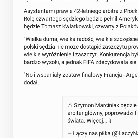
Asy­sten­ta­mi prawie 42-let­nie­go arbitra z Płock
Rolę czwar­te­go sę­dzie­go będzie pełnił Ame­ry­k
będzie Tomasz Kwiat­kow­ski, czwarty z Polaków
"Wielka duma, wielka radość, wielkie szczę­ście
polski sędzia nie może do­stą­pić za­szczy­tu pro­w
wielkie wy­róż­nie­nie i za­szczyt. Kon­ku­ren­cja
bardzo wysoki, a jednak FIFA zde­cy­do­wa­ła się n
"No i wspa­nia­ły zestaw fi­na­ło­wy Francja - Ar­gen­
dodał.
⚠️ Szymon Mar­ci­niak będzie 
arbiter główny, po­pro­wa­dzi fi
świata. Więcej... ⤵️
— Łączy nas piłka (@La­czy­Na