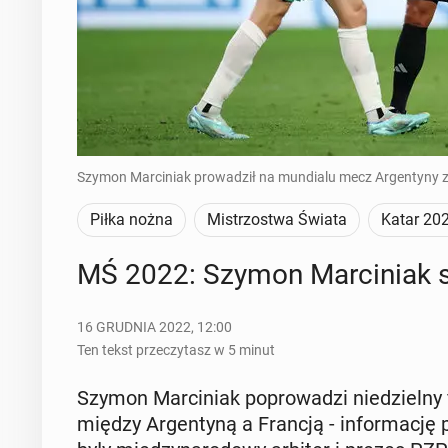
Szymon Marciniak prowadził na mundialu mecz Argentyny z A
Piłka nożna
Mistrzostwa Świata
Katar 20
MŚ 2022: Szymon Mar­ci­niak sę
16 GRUDNIA 2022, 12:00
Ten tekst przeczytasz w 5 minut
Szymon Mar­ci­niak po­pro­wa­dzi nie­dziel­ny
między Ar­gen­ty­ną a Francją - in­for­ma­cję 