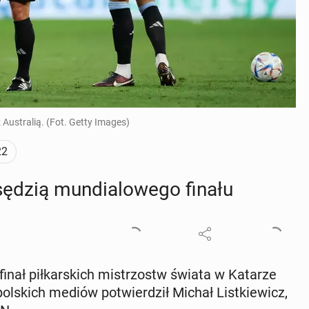
ustralią. (Fot. Getty Images)
22
dzią mun­dia­lo­we­go finału
 finał pił­kar­skich mi­strzostw świata w Katarze
pol­skich mediów po­twier­dził Michał List­kie­wicz,