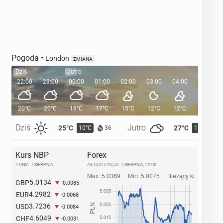
Pogoda
•
London
ZMIANA
Dziś
Jutro
22:00
23:00
00:00
01:00
02:00
03:00
04:00
05:00
20°C
20°C
18°C
17°C
15°C
12°C
12°C
11°C
Dziś
Jutro
25°C
27°C
10°C
11°C
36
Kurs NBP
Forex
Z DNIA: 7 SIERPNIA
AKTUALIZACJA:
7 SIERPNIA, 22:00
5.0134
GBP
-0.0085
4.2982
EUR
-0.0068
3.7236
USD
-0.0084
4.6049
CHF
-0.0031