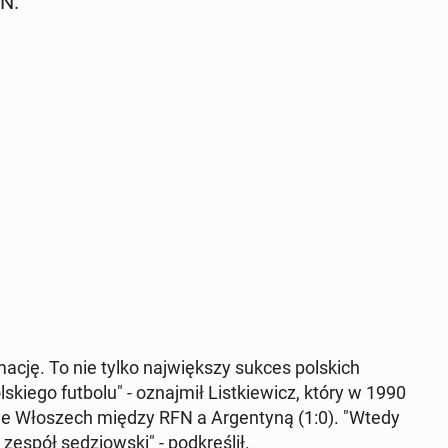
PN.
ma­cję. To nie tylko naj­więk­szy sukces pol­skich
­skie­go futbolu" - oznaj­mił List­kie­wicz, który w 1990
u we Wło­szech między RFN a Ar­gen­ty­ną (1:0). "Wtedy
spół sę­dziow­ski" - pod­kre­ślił.