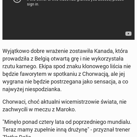
Wy­jąt­ko­wo dobre wra­że­nie zo­sta­wi­ła Kanada, która
pro­wa­dzi­ła z Belgią otwartą grę i nie wy­ko­rzy­sta­ła
rzutu karnego. Ekipa spod znaku klo­no­we­go liścia nie
będzie fa­wo­ry­tem w spo­tka­niu z Chor­wa­cją, ale jej
wygrana nie będzie po­strze­ga­na jako sen­sa­cja, a co
naj­wy­żej nie­spo­dzian­ka.
Chor­wa­ci, choć ak­tu­al­ni wi­ce­mi­strzo­wie świata, nie
za­chwy­ci­li w meczu z Maroko.
"Minęło ponad cztery lata od po­przed­nie­go mun­dia­lu.
Teraz mamy zu­peł­nie inną drużynę" - przy­znał trener