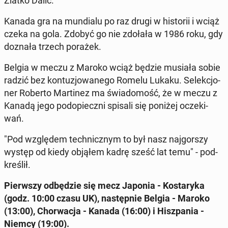
Zlatko Dalic.
Kanada gra na mun­dia­lu po raz drugi w hi­sto­rii i wciąż
czeka na gola. Zdobyć go nie zdołała w 1986 roku, gdy
doznała trzech porażek.
Belgia w meczu z Maroko wciąż będzie musiała sobie
radzić bez kon­tu­zjo­wa­ne­go Romelu Lukaku. Se­lek­cjo­
ner Roberto Mar­ti­nez ma świa­do­mość, że w meczu z
Kanadą jego pod­opiecz­ni spisali się poniżej ocze­ki­
wań.
"Pod wzglę­dem tech­nicz­nym to był nasz naj­gor­szy
występ od kiedy objąłem kadrę sześć lat temu" - pod­
kre­ślił.
Pierw­szy od­bę­dzie się mecz Japonia - Ko­sta­ry­ka
(godz. 10:00 czasu UK), na­stęp­nie Belgia - Maroko
(13:00), Chor­wa­cja - Kanada (16:00) i Hisz­pa­nia -
Niemcy (19:00).