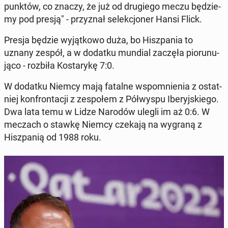
punktów, co znaczy, że już od dru­gie­go meczu bę­dzie­
my pod presją" - przy­znał se­lek­cjo­ner Hansi Flick.
Presja będzie wy­jąt­ko­wo duża, bo Hisz­pa­nia to
uznany zespół, a w dodatku mundial zaczęła pio­ru­nu­
ją­co - rozbiła Ko­sta­ry­kę 7:0.
W dodatku Niemcy mają fatalne wspo­mnie­nia z ostat­
niej kon­fron­ta­cji z ze­spo­łem z Pół­wy­spu Ibe­ryj­skie­go.
Dwa lata temu w Lidze Narodów ulegli im aż 0:6. W
meczach o stawkę Niemcy czekają na wygraną z
Hisz­pa­nią od 1988 roku.