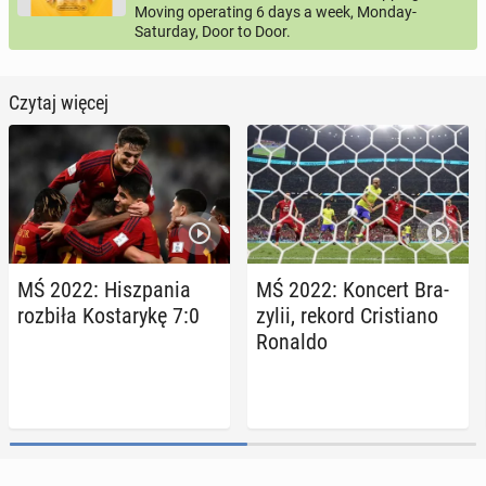
Moving operating 6 days a week, Monday-
Saturday, Door to Door.
Czytaj więcej
MŚ 2022: Hisz­pa­nia
MŚ 2022: Koncert Bra­
rozbiła Ko­sta­ry­kę 7:0
zy­lii, rekord Cri­stia­no
Ronaldo