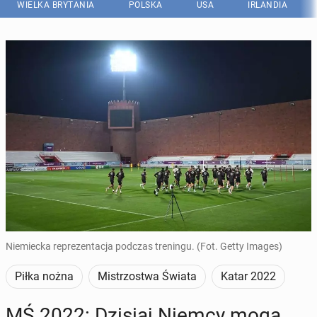
WIELKA BRYTANIA
POLSKA
USA
IRLANDIA
Niemiecka reprezentacja podczas treningu. (Fot. Getty Images)
Piłka nożna
Mistrzostwa Świata
Katar 2022
MŚ 2022: Dzisiaj Niemcy mogą