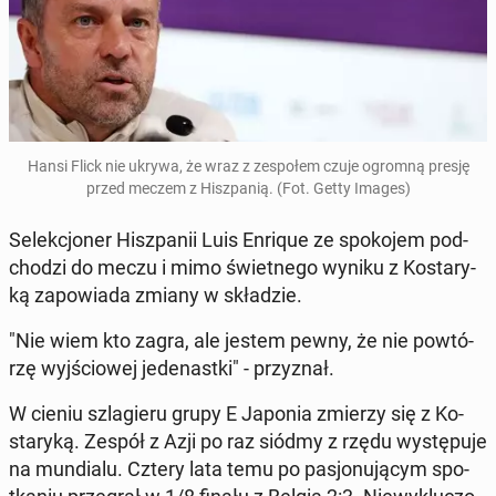
Hansi Flick nie ukrywa, że wraz z ze­spo­łem czuje ogromną presję
przed meczem z Hisz­pa­nią. (Fot. Getty Images)
Se­lek­cjo­ner Hisz­pa­nii Luis Enrique ze spo­ko­jem pod­
cho­dzi do meczu i mimo świet­ne­go wyniku z Ko­sta­ry­
ką za­po­wia­da zmiany w skła­dzie.
"Nie wiem kto zagra, ale jestem pewny, że nie po­wtó­
rzę wyj­ścio­wej je­de­nast­ki" - przy­znał.
W cieniu szla­gie­ru grupy E Japonia zmierzy się z Ko­
sta­ry­ką. Zespół z Azji po raz siódmy z rzędu wy­stę­pu­je
na mun­dia­lu. Cztery lata temu po pa­sjo­nu­ją­cym spo­