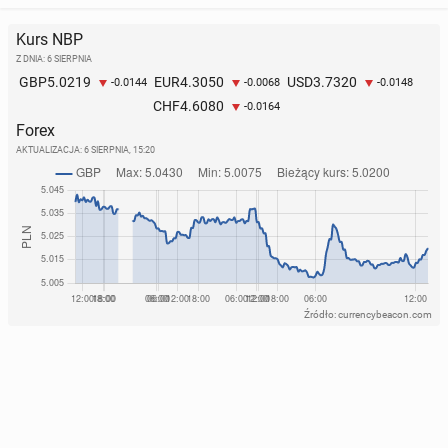
Kurs NBP
Z DNIA: 6 SIERPNIA
5.0219
4.3050
3.7320
GBP
EUR
USD
-0.0144
-0.0068
-0.0148
4.6080
CHF
-0.0164
Forex
AKTUALIZACJA:
6 SIERPNIA, 15:20
Źródło: currencybeacon.com