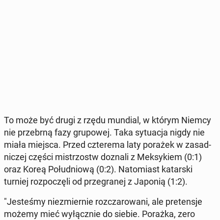
To może być drugi z rzędu mundial, w którym Niemcy
nie prze­brną fazy gru­po­wej. Taka sy­tu­acja nigdy nie
miała miejsca. Przed czte­re­ma laty porażek w za­sad­
ni­czej części mi­strzostw doznali z Mek­sy­kiem (0:1)
oraz Koreą Po­łu­dnio­wą (0:2). Na­to­miast ka­tar­ski
turniej roz­po­czę­li od prze­gra­nej z Japonią (1:2).
"Je­ste­śmy nie­zmier­nie roz­cza­ro­wa­ni, ale pre­ten­sje
możemy mieć wy­łącz­nie do siebie. Porażka, zero