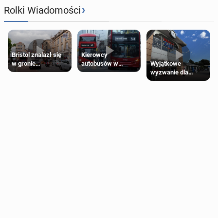
›
Rolki Wiadomości
Bristol znalazł się
Kierowcy
Wyjątkowe
w gronie
autobusów w
wyzwanie dla
najlepszych
Londynie
posiadaczy kart
kierunków podróży
zapowiadają strajki
Tesco Clubcard!
na świecie