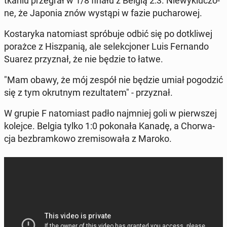
tka­niu prze­grał w 1/8 finału z Belgią 2:3. Nie­wy­klu­czo­
ne, że Japonia znów wystąpi w fazie pu­cha­ro­wej.
Ko­sta­ry­ka na­to­miast spró­bu­je odbić się po do­tkli­wej
porażce z Hisz­pa­nią, ale se­lek­cjo­ner Luis Fer­nan­do
Suarez przy­znał, że nie będzie to łatwe.
"Mam obawy, że mój zespół nie będzie umiał po­go­dzić
się z tym okrut­nym re­zul­ta­tem" - przy­znał.
W grupie F na­to­miast padło naj­mniej goli w pierw­szej
kolejce. Belgia tylko 1:0 po­ko­na­ła Kanadę, a Chor­wa­
cja bez­bram­ko­wo zre­mi­so­wa­ła z Maroko.