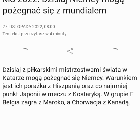
po­że­gnać się z mun­dia­lem
27 LISTOPADA 2022, 08:00
Ten tekst przeczytasz w 4 minuty
Dzisiaj z pił­kar­ski­mi mi­strzo­stwa­mi świata w
Katarze mogą po­że­gnać się Niemcy. Wa­run­kiem
jest ich porażka z Hisz­pa­nią oraz co naj­mniej
punkt Japonii w meczu z Ko­sta­ry­ką. W grupie F
Belgia zagra z Maroko, a Chor­wa­cja z Kanadą.