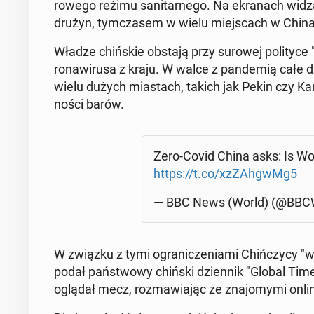
ro­we­go reżimu sa­ni­tar­ne­go. Na ekra­nach wid
drużyn, tym­cza­sem w wielu miej­scach w Chin
Władze chiń­skie obstają przy surowej po­li­ty­ce "z
ro­na­wi­ru­sa z kraju. W walce z pan­de­mią całe d
wielu dużych mia­stach, takich jak Pekin czy Kanto
no­ści barów.
Zero-Covid China asks: Is Wo
https://t.co/xzZAh­gwMg5
— BBC News (World) (@BBC
W związku z tymi ogra­ni­cze­nia­mi Chiń­czy­cy "w
podał pań­stwo­wy chiński dzien­nik "Global Ti
oglądał mecz, roz­ma­wia­jąc ze zna­jo­my­mi onli