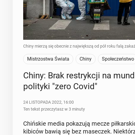
Chiny mierzą się obecnie z największą od pół roku falą zak
Mistrzostwa Świata
Chiny
Społeczeństwo
Chiny: Brak re­stryk­cji na mun­
po­li­ty­ki "zero Covid"
24 LISTOPADA 2022, 16:00
Ten tekst przeczytasz w 3 minuty
Chiń­skie media po­ka­zu­ją mecze pił­kar­s
kibiców bawią się bez ma­se­czek. Nie­któ­r