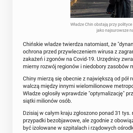
Władze Chin obstają przy po­li­ty­ce "
jako naj­su­row­sze 
Chiń­skie władze twier­dza na­to­miast, że "dy­na­m
ochrona przed przy­wle­cze­niem wirusa z za­gra­n
zakażeń i zgonów na Covid-19. Urzęd­ni­cy zwra­ca
mier­ny rozwój re­gio­nów i nie­do­bo­ry zasobów 
Chiny mierzą się obecnie z naj­więk­szą od pół rok
walczą między innymi wie­lo­mi­lio­no­we me­tro­
Władze ogło­si­ły wpraw­dzie "opty­ma­li­za­cję" p
siąt­ki mi­lio­nów osób.
Dzisiaj w całym kraju zgło­szo­no ponad 31 tys.
przy­pad­ki bez­ob­ja­wo­we, ale zgodnie z obo­wią­
być izo­lo­wa­ne w szpi­ta­lach i rzą­do­wych ośrod­