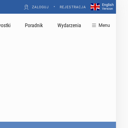
English
•
ZALOGUJ
REJESTRACJA
Version
ostki
Poradnik
Wydarzenia
Menu