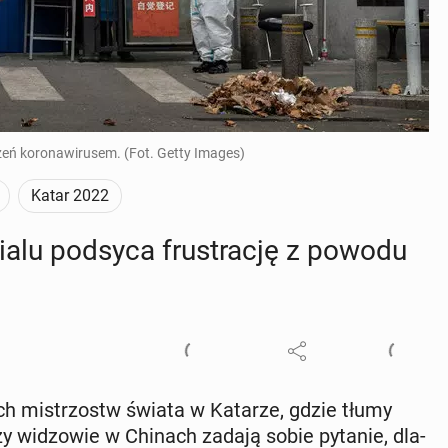
ażeń koronawirusem. (Fot. Getty Images)
Katar 2022
dia­lu podsyca fru­stra­cję z powodu
kich mi­strzostw świata w Katarze, gdzie tłumy
zy wi­dzo­wie w Chinach zadają sobie pytanie, dla­