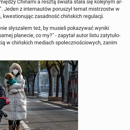
­mię­dzy Chinami a resztą świata stała się ko­lej­nym ar­
d". Jeden z in­ter­nau­tów po­ru­szył temat mi­strzostw w
we­stio­nu­jąc za­sad­ność chiń­skich re­gu­la­cji.
ie sły­sza­łem też, by musieli po­ka­zy­wać wyniki
ej pla­ne­cie, co my?" - zapytał autor listu za­ty­tu­ło­
­ścią w chiń­skich mediach spo­łecz­no­ścio­wych, zanim