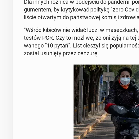
Dla innych różnica w po­dej­ściu do pan­de­mii po
gu­men­tem, by kry­ty­ko­wać po­li­ty­kę "zero Covi
liście otwar­tym do pań­stwo­wej komisji zdrowia, k
"Wśród kibiców nie widać ludzi w ma­secz­kach, n
testów PCR. Czy to możliwe, że oni żyją na tej sam
wa­ne­go "10 pytań". List cieszył się po­pu­lar­no
został usu­nię­ty przez cenzurę.