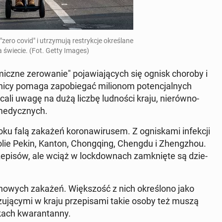
zero covid" i utrzy­mu­ją re­stryk­cje okre­śla­ne
na świecie. (Fot. Getty Images)
icz­ne ze­ro­wa­nie" po­ja­wia­ją­cych się ognisk choroby i
i­cy pomaga za­po­bie­gać mi­lio­nom po­ten­cjal­nych
­li uwagę na dużą liczbę lud­no­ści kraju, nie­rów­no­
me­dycz­nych.
u falą zakażeń ko­ro­na­wi­ru­sem. Z ogni­ska­mi in­fek­cji
po­lie Pekin, Kanton, Chon­gqing, Chengdu i Zheng­zhou.
rze­pi­sów, ale wciąż w lock­dow­nach za­mknię­te są dzie­
 nowych zakażeń. Więk­szość z nich okre­ślo­no jako
zu­ją­cy­mi w kraju prze­pi­sa­mi takie osoby też muszą
kach kwa­ran­tan­ny.