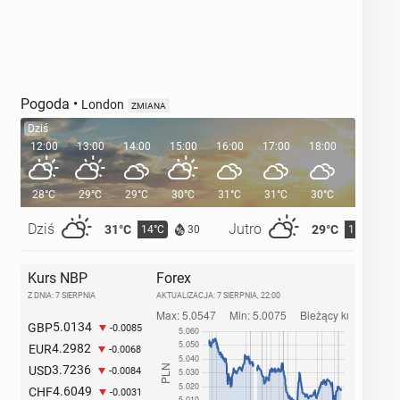
Pogoda
•
London
ZMIANA
Dziś
12:00
13:00
14:00
15:00
16:00
17:00
18:00
19:00
28°C
29°C
29°C
30°C
31°C
31°C
30°C
29°C
Dziś
Jutro
31°C
29°C
14°C
15°C
30
Kurs NBP
Forex
Z DNIA: 7 SIERPNIA
AKTUALIZACJA:
7 SIERPNIA, 22:00
5.0134
GBP
-0.0085
4.2982
EUR
-0.0068
3.7236
USD
-0.0084
4.6049
CHF
-0.0031