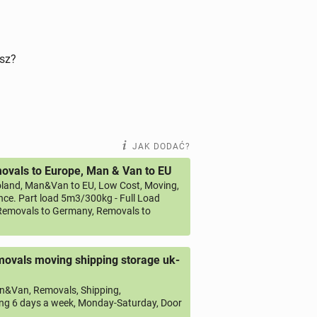
isz?
JAK DODAĆ?
vals to Europe, Man & Van to EU
land, Man&Van to EU, Low Cost, Moving,
ce. Part load 5m3/300kg - Full Load
emovals to Germany, Removals to
ovals moving shipping storage uk-
&Van, Removals, Shipping,
ng 6 days a week, Monday-Saturday, Door