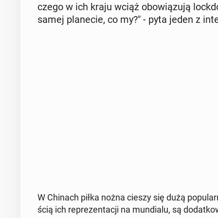
cze­go w ich kraju wciąż obo­wią­zu­ją lock­d
samej pla­ne­cie, co my?" - pyta jeden z in­te
W Chinach piłka nożna cieszy się dużą po­pu­lar­no
ścią ich re­pre­zen­ta­cji na mun­dia­lu, są do­dat­k