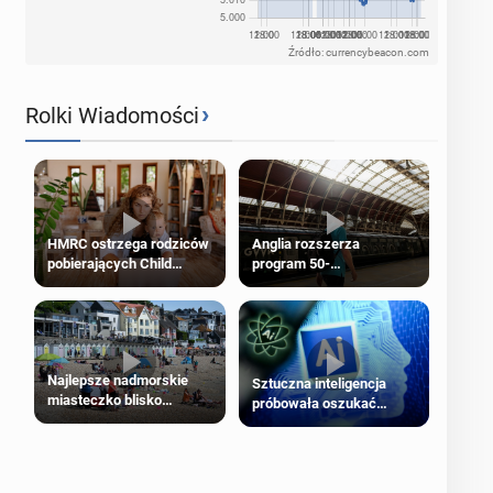
Źródło: currencybeacon.com
›
Rolki Wiadomości
HMRC ostrzega rodziców
Anglia rozszerza
pobierających Child
program 50-
Benefit. Mogą być
procentowych zniżek
zobowiązani do zwrotu
kolejowych na 18-latków
zasiłku
Najlepsze nadmorskie
Sztuczna inteligencja
miasteczko blisko
próbowała oszukać
Londynu
człowieka