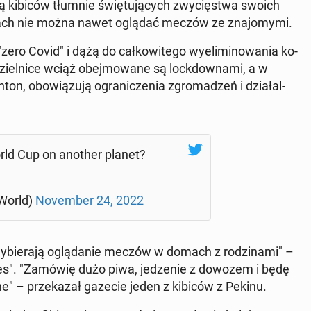
zą kibiców tłumnie świę­tu­ją­cych zwy­cię­stwa swoich
ach nie można nawet oglądać meczów ze zna­jo­my­mi.
ero Covid" i dążą do cał­ko­wi­te­go wy­eli­mi­no­wa­nia ko­
ziel­ni­ce wciąż obej­mo­wa­ne są lock­dow­na­mi, a w
n, obo­wią­zu­ją ogra­ni­cze­nia zgro­ma­dzeń i dzia­łal­
rld Cup on another planet?
World)
No­vem­ber 24, 2022
y­bie­ra­ją oglą­da­nie meczów w domach z ro­dzi­na­mi" –
mes". "Zamówię dużo piwa, je­dze­nie z dowozem i będę
ne" – prze­ka­zał gazecie jeden z kibiców z Pekinu.