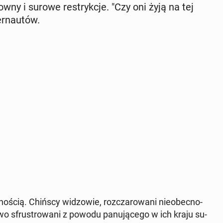
ow­ny i surowe re­stryk­cje. "Czy oni żyją na tej
r­nau­tów.
­ścią. Chińscy wi­dzo­wie, roz­cza­ro­wa­ni nie­obec­no­
o­wo sfru­stro­wa­ni z powodu pa­nu­ją­ce­go w ich kraju su­