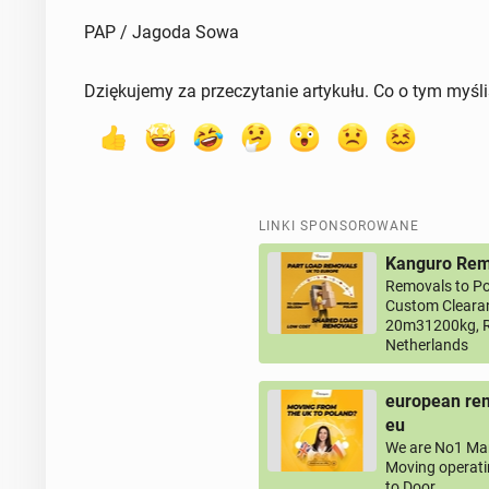
PAP / Jagoda Sowa
Dziękujemy za przeczytanie artykułu. Co o tym myśl
LINKI SPONSOROWANE
Kanguro Remo
Removals to Po
Custom Clearan
20m31200kg, R
Netherlands
european rem
eu
We are No1 Man
Moving operati
to Door.