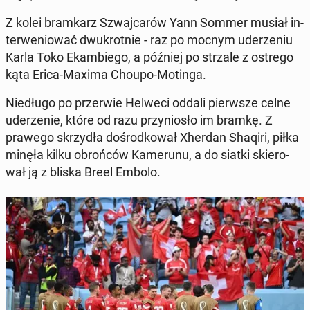
Z kolei bram­karz Szwaj­ca­rów Yann Sommer musiał in­
ter­we­nio­wać dwu­krot­nie - raz po mocnym ude­rze­niu
Karla Toko Ekam­bie­go, a później po strzale z ostrego
kąta Erica-Maxima Choupo-Motinga.
Nie­dłu­go po prze­rwie Helweci oddali pierw­sze celne
ude­rze­nie, które od razu przy­nio­sło im bramkę. Z
prawego skrzy­dła do­środ­ko­wał Xherdan Shaqiri, piłka
minęła kilku obroń­ców Ka­me­ru­nu, a do siatki skie­ro­
wał ją z bliska Breel Embolo.