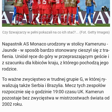
Czy Szwaj­ca­rzy w pełni po­ka­za­li na co ich stać?... (Fot. Getty Images)
Na­past­nik AS Monaco uro­dzo­ny w stolicy Ka­me­ru­nu -
Jaunde - w sposób bardzo sto­no­wa­ny cieszył się z tra­
fie­nia. Uniósł ręce do góry w prze­pra­sza­ją­cym geście i
z sza­cun­ku dla kibiców kraju, z którego po­cho­dzą jego
rodzice.
To ważne zwy­cię­stwo w trudnej grupie G, w której ry­
wa­li­zu­ją także Serbia i Bra­zy­lia. Mecz tych ze­spo­łów
roz­pocz­nie się o go­dzi­nie 19:00 czasu UK. Kamerun
po­zo­sta­je bez zwy­cię­stwa w mi­strzo­stwach świata od
2002 roku.