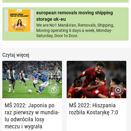
european removals moving shipping
storage uk-eu
We are No1 Man&Van, Removals, Shipping,
Moving operating 6 days a week, Monday-
Saturday, Door to Door.
Czytaj więcej
MŚ 2022: Japonia po
MŚ 2022: Hisz­pa­nia
raz pierw­szy w mun­dia­
rozbiła Ko­sta­ry­kę 7:0
lu od­wró­ci­ła losy
meczu i wygrała