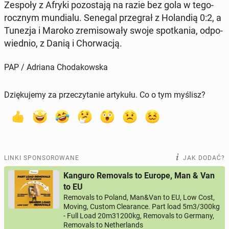
Zespoły z Afryki po­zo­sta­ją na razie bez gola w te­go­
rocz­nym mun­dia­lu. Senegal prze­grał z Ho­lan­dią 0:2, a
Tunezja i Maroko zre­mi­so­wa­ły swoje spo­tka­nia, od­po­
wied­nio, z Danią i Chor­wa­cją.
PAP / Adriana Chodakowska
Dziękujemy za przeczytanie artykułu. Co o tym myślisz?
LINKI SPONSOROWANE
JAK DODAĆ?
Kanguro Removals to Europe, Man & Van
to EU
Removals to Poland, Man&Van to EU, Low Cost,
Moving, Custom Clearance. Part load 5m3/300kg
- Full Load 20m31200kg, Removals to Germany,
Removals to Netherlands