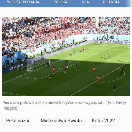
WIELKA BRYTANIA
POLSKA
USA
IRLANDIA
Pierwsza połowa meczu nie wskazywała na zwycięzcę... (Fot. Getty
Images)
Piłka nożna
Mistrzostwa Świata
Katar 2022