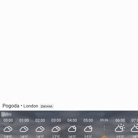
Pogoda
•
London
ZMIANA
Jutro
00:00
01:00
02:00
03:00
04:00
05:00
05:36
06:00
07:
19°C
18°C
18°C
17°C
16°C
15°C
15°C
18