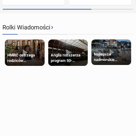
›
Rolki Wiadomości
Najlepsze
HMRC ostrzega
Anglia rozszerza
nadmorskie
rodziców
program 50-
miasteczko blisko
pobierających Child
procentowych
Londynu
Benefit. Mogą być
zniżek kolejowych
zobowiązani do
na 18-latków
zwrotu zasiłku