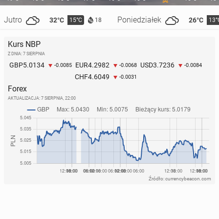
Jutro
Poniedziałek
32°C
26°C
15°C
13°
18
Kurs NBP
Z DNIA: 7 SIERPNIA
5.0134
4.2982
3.7236
GBP
EUR
USD
-0.0085
-0.0068
-0.0084
4.6049
CHF
-0.0031
Forex
AKTUALIZACJA:
7 SIERPNIA, 22:00
Źródło: currencybeacon.com