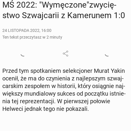
MŚ 2022: "Wy­mę­czo­ne"zwy­cię­
stwo Szwaj­ca­rii z Ka­me­ru­nem 1:0
24 LISTOPADA 2022, 16:00
Ten tekst przeczytasz w 2 minuty
Przed tym spo­tka­niem se­lek­cjo­ner Murat Yakin
ocenił, że ma do czy­nie­nia z naj­lep­szym szwaj­
car­skim ze­spo­łem w hi­sto­rii, który osią­gnie naj­
więk­szy mun­dia­lo­wy sukces od po­cząt­ku ist­nie­
nia tej re­pre­zen­ta­cji. W pierw­szej połowie
Helweci jednak tego nie po­ka­za­li.