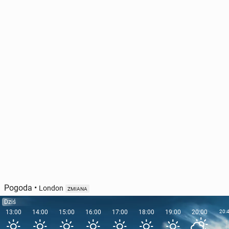
Pogoda
•
London
ZMIANA
Dziś
13:00
14:00
15:00
16:00
17:00
18:00
19:00
20:00
20: