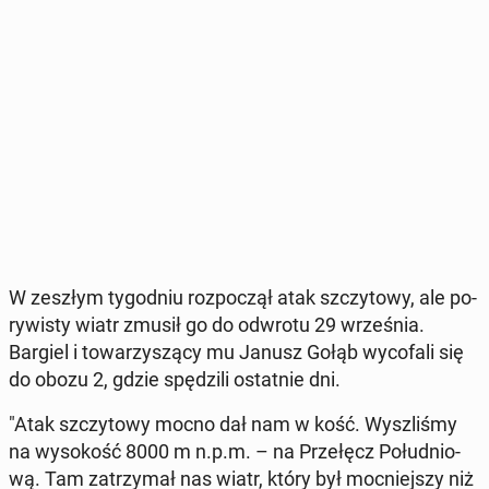
W zeszłym ty­go­dniu roz­po­czął atak szczy­to­wy, ale po­
ry­wi­sty wiatr zmusił go do odwrotu 29 wrze­śnia.
Bargiel i to­wa­rzy­szą­cy mu Janusz Gołąb wy­co­fa­li się
do obozu 2, gdzie spę­dzi­li ostat­nie dni.
"Atak szczy­to­wy mocno dał nam w kość. Wy­szli­śmy
na wy­so­kość 8000 m n.p.m. – na Prze­łęcz Po­łu­dnio­
wą. Tam za­trzy­mał nas wiatr, który był moc­niej­szy niż