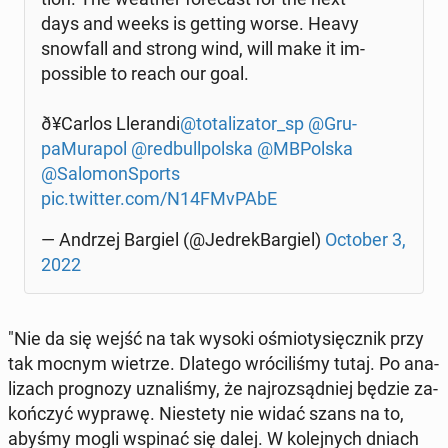
days and weeks is getting worse. Heavy
snow­fall and strong wind, will make it im­
pos­si­ble to reach our goal.
ð¥Car­los Lle­ran­di
@to­ta­li­za­tor_sp
@Gru­
pa­Mu­ra­pol
@red­bul­l­pol­ska
@MBPol­ska
@Sa­lo­mon­Sports
pic.twitter.com/N14FMvPAbE
— Andrzej Bargiel (@Je­drek­Bar­giel)
October 3,
2022
"Nie da się wejść na tak wysoki ośmio­ty­sięcz­nik przy
tak mocnym wietrze. Dlatego wró­ci­li­śmy tutaj. Po ana­
li­zach pro­gno­zy uzna­li­śmy, że naj­roz­sąd­niej będzie za­
koń­czyć wyprawę. Nie­ste­ty nie widać szans na to,
abyśmy mogli wspinać się dalej. W ko­lej­nych dniach