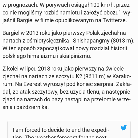
w pro­gno­zach. W po­ry­wach osiągał 100 km/h, przez
co nie mo­gli­śmy rozbić namiotu i założyć obozu" -wy­
ja­śnił Bargiel w filmie opu­bli­ko­wa­nym na Twit­te­rze.
Bargiel w 2013 roku jako pierw­szy Polak zjechał na
nartach z ośmio­ty­sięcz­ni­ka - Shi­sha­pang­my (8013 m).
W ten sposób za­po­cząt­ko­wał nowy roz­dział hi­sto­rii
pol­skie­go hi­ma­la­izmu i skial­pi­ni­zmu.
Z kolei w lipcu 2018 roku jako pierw­szy na świecie
zjechał na nartach ze szczytu K2 (8611 m) w Ka­ra­ko­
rum. Na Everest wy­ru­szył pod koniec sierp­nia. Za­kła­
dał, że atak szczy­to­wy, bez użycia tlenu, a na­stęp­nie
zjazd na nartach do bazy nastąpi na prze­ło­mie wrze­
śnia i paź­dzier­ni­ka.
I am forced to decide to end the expe­di­
tion. The weather fo­re­cast for the next