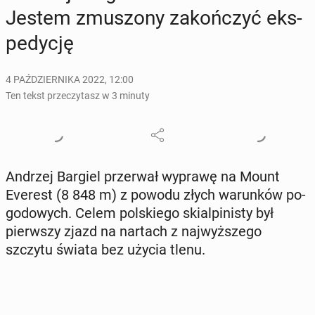
Jestem zmu­szo­ny za­koń­czyć eks­
pe­dy­cję
4 PAŹDZIERNIKA 2022, 12:00
Ten tekst przeczytasz w 3 minuty
Andrzej Bargiel prze­rwał wyprawę na Mount
Everest (8 848 m) z powodu złych wa­run­ków po­
go­do­wych. Celem pol­skie­go skial­pi­ni­sty był
pierw­szy zjazd na nartach z naj­wyż­sze­go
szczytu świata bez użycia tlenu.