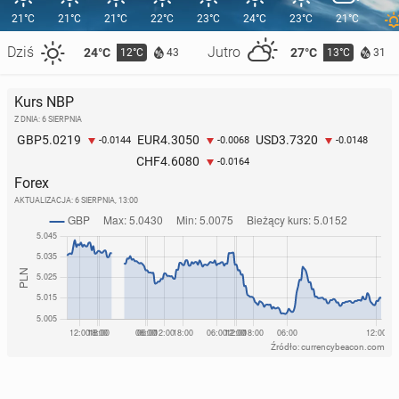
21°C
21°C
21°C
22°C
23°C
24°C
23°C
21°C
Dziś
Jutro
24°C
27°C
12°C
13°C
43
31
Kurs NBP
Z DNIA: 6 SIERPNIA
5.0219
4.3050
3.7320
GBP
EUR
USD
-0.0144
-0.0068
-0.0148
4.6080
CHF
-0.0164
Forex
AKTUALIZACJA:
6 SIERPNIA, 13:00
Źródło: currencybeacon.com