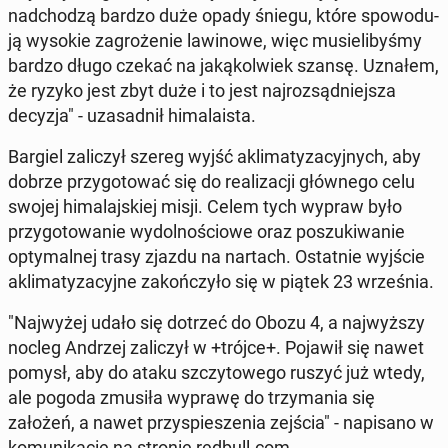
nad­cho­dzą bardzo duże opady śniegu, które spo­wo­du­
ją wysokie za­gro­że­nie la­wi­no­we, więc mu­sie­li­by­śmy
bardzo długo czekać na ja­ką­kol­wiek szansę. Uznałem,
że ryzyko jest zbyt duże i to jest naj­roz­sąd­niej­sza
decyzja" - uza­sad­nił hi­ma­la­ista.
Bargiel za­li­czył szereg wyjść akli­ma­ty­za­cyj­nych, aby
dobrze przy­go­to­wać się do re­ali­za­cji głów­ne­go celu
swojej hi­ma­laj­skiej misji. Celem tych wypraw było
przy­go­to­wa­nie wy­dol­no­ścio­we oraz po­szu­ki­wa­nie
opty­mal­nej trasy zjazdu na nartach. Ostat­nie wyjście
akli­ma­ty­za­cyj­ne za­koń­czy­ło się w piątek 23 wrze­śnia.
"Naj­wy­żej udało się dotrzeć do Obozu 4, a naj­wyż­szy
nocleg Andrzej za­li­czył w +trójce+. Pojawił się nawet
pomysł, aby do ataku szczy­to­we­go ruszyć już wtedy,
ale pogoda zmusiła wyprawę do trzy­ma­nia się
założeń, a nawet przy­spie­sze­nia zejścia" - na­pi­sa­no w
ko­mu­ni­ka­cie na stronie redbull.com.