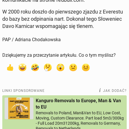
W 2000 roku doszło do pierw­sze­go zjazdu z Eve­re­stu
do bazy bez od­pi­na­nia nart. Dokonał tego Sło­we­niec
Davo Kar­ni­car wspo­ma­ga­jąc się tlenem.
PAP / Adriana Chodakowska
Dziękujemy za przeczytanie artykułu. Co o tym myślisz?
LINKI SPONSOROWANE
JAK DODAĆ?
Kanguro Removals to Europe, Man & Van
to EU
Removals to Poland, Man&Van to EU, Low Cost,
Moving, Custom Clearance. Part load 5m3/300kg
- Full Load 20m31200kg, Removals to Germany,
Removals to Netherlands