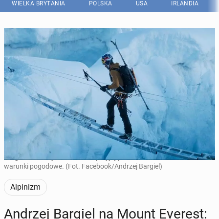
WIELKA BRYTANIA
POLSKA
USA
IRLANDIA
Bargielowi zdecydowanie nie sprzyjają kluczowe na Mount Everest
warunki pogodowe. (Fot. Facebook/Andrzej Bargiel)
Alpinizm
Andrzej Bargiel na Mount Everest: