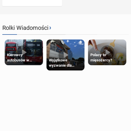
›
Rolki Wiadomości
Kierowcy
Polacy to
Wyjątkowe
autobusów w
mięsożercy?
wyzwanie dla
Londynie
posiadaczy kart
zapowiadają strajki
Tesco Clubcard!