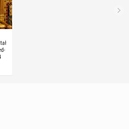
tał
ed­
4