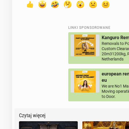
LINKI SPONSOROWANE
Kanguro Remo
Removals to Po
Custom Clearan
20m31200kg, R
Netherlands
european rem
eu
We are No1 Man
Moving operati
to Door.
Czytaj więcej