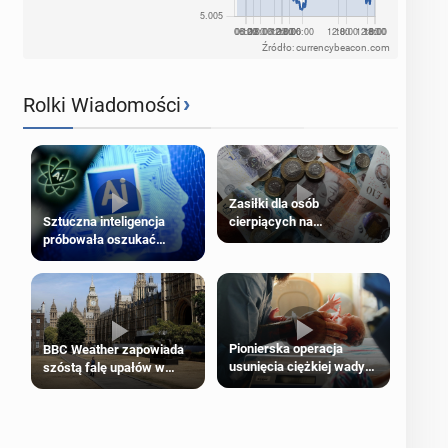
Źródło: currencybeacon.com
›
Rolki Wiadomości
Zasiłki dla osób
cierpiących na
Sztuczna inteligencja
schorzenia psychiczne
próbowała oszukać
człowieka
Pionierska operacja
BBC Weather zapowiada
usunięcia ciężkiej wady
szóstą falę upałów w
wrodzonej płodu w łonie
Londynie
matki