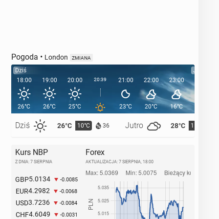
Pogoda
•
London
ZMIANA
Dziś
Jutro
18:00
19:00
20:00
20:39
21:00
22:00
23:00
00:00
26°C
26°C
25°C
23°C
20°C
16°C
15°C
Dziś
Jutro
26°C
28°C
10°C
11°C
36
Kurs NBP
Forex
Z DNIA: 7 SIERPNIA
AKTUALIZACJA:
7 SIERPNIA, 18:00
5.0134
GBP
-0.0085
4.2982
EUR
-0.0068
3.7236
USD
-0.0084
4.6049
CHF
-0.0031