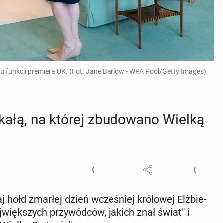
ciu funkcji premiera UK. (Fot. Jane Barlow - WPA Pool/Getty Images)
ałą, na której zbu­do­wa­no Wielką
j hołd zmarłej dzień wcze­śniej kró­lo­wej Elż­bie­
aj­więk­szych przy­wód­ców, jakich znał świat" i