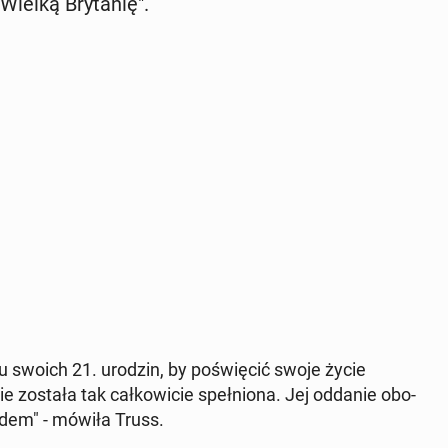
Wielką Bry­ta­nię".
niu swoich 21. urodzin, by po­świę­cić swoje życie
ie została tak cał­ko­wi­cie speł­nio­na. Jej oddanie obo­
a­dem" - mówiła Truss.