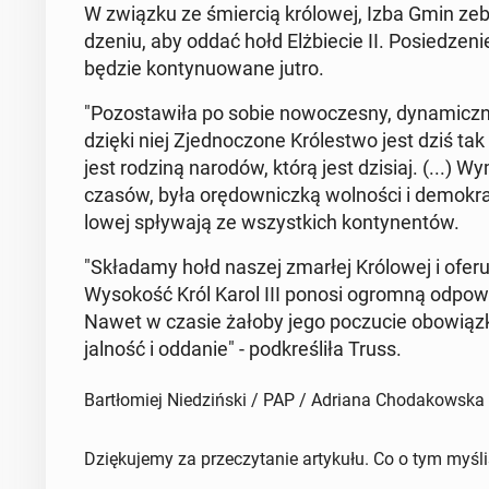
W związku ze śmier­cią kró­lo­wej, Izba Gmin zebr
dze­niu, aby oddać hołd Elż­bie­cie II. Po­sie­dze­
będzie kon­ty­nu­owa­ne jutro.
"Po­zo­sta­wi­ła po sobie no­wo­cze­sny, dy­na­micz­
dzięki niej Zjed­no­czo­ne Kró­le­stwo jest dziś 
jest rodziną narodów, którą jest dzisiaj. (...) Wy
czasów, była orę­dow­nicz­ką wol­no­ści i de­mo­kr
lo­wej spły­wa­ją ze wszyst­kich kon­ty­nen­tów.
"Skła­da­my hołd naszej zmarłej Kró­lo­wej i of
Wy­so­kość Król Karol III ponosi ogromną od­po­w
Nawet w czasie żałoby jego po­czu­cie obo­wiąz­
jal­ność i oddanie" - pod­kre­śli­ła Truss.
Bartłomiej Niedziński / PAP / Adriana Chodakowska
Dziękujemy za przeczytanie artykułu. Co o tym myśl