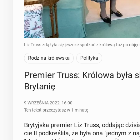
Liz Truss zdążyła się jeszcze spotkać z królową tuż po obję
Rodzina królewska
Polityka
Premier Truss: Królowa była sk
Bry­ta­nię
9 WRZEŚNIA 2022, 16:00
Ten tekst przeczytasz w 1 minutę
Bry­tyj­ska premier Liz Truss, oddając dzisia
cie II pod­kre­śli­ła, że była ona "jednym z n