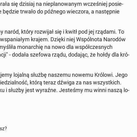
ała się dzisiaj na nie­pla­no­wa­nym wcze­śniej po­sie­
nie będzie trwało do późnego wie­czo­ra, a na­stęp­nie
ny naród, który roz­wi­jał się i kwitł pod jej rządami. To
tak wspa­nia­łym krajem. Dzięki niej Wspól­no­ta Narodów
­my­śli­ła mo­nar­chię na nowo dla współ­cze­snych
a­cji" - dodała szefowa rządu, dodając, że hołdy dla kró­
e­ru­je­my lojalną służbę naszemu nowemu Królowi. Jego
ie­dzial­ność, którą teraz dźwiga za nas wszyst­kich.
ku i służby jest wyraźne. Je­ste­śmy mu winni naszą lo­
isz?