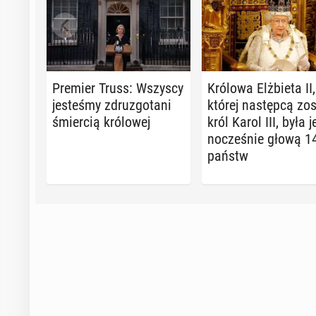
Premier Truss: Wszyscy
Królowa Elż­bie­ta II,
je­ste­śmy zdru­zgo­ta­ni
której na­stęp­cą zos
śmier­cią kró­lo­wej
król Karol III, była j
no­cze­śnie głową 1
państw