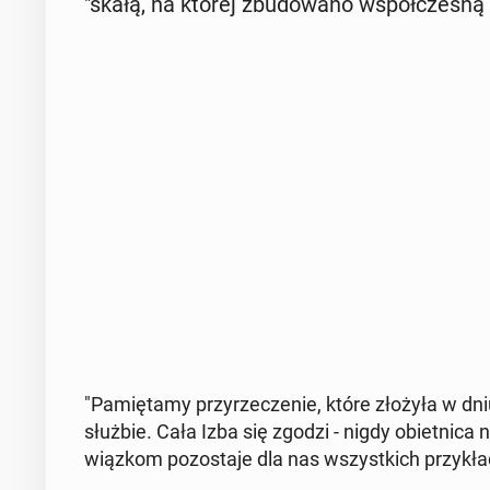
"skałą, na której zbu­do­wa­no współ­cze­sną 
"Pa­mię­ta­my przy­rze­cze­nie, które złożyła w d
służbie. Cała Izba się zgodzi - nigdy obiet­ni­ca n
wiąz­kom po­zo­sta­je dla nas wszyst­kich przy­kł