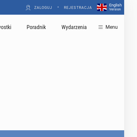
English
•
ZALOGUJ
REJESTRACJA
Version
ostki
Poradnik
Wydarzenia
Menu