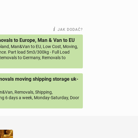
JAK DODAĆ?
vals to Europe, Man & Van to EU
land, Man&Van to EU, Low Cost, Moving,
ce. Part load 5m3/300kg - Full Load
emovals to Germany, Removals to
ovals moving shipping storage uk-
&Van, Removals, Shipping,
ng 6 days a week, Monday-Saturday, Door