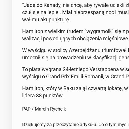
"Jadę do Kanady, nie chcę, aby rywale uciekli zb
czuł się naj­le­piej. Miał nie­prze­spa­ną noc i musia
wał mu aku­punk­tu­rę.
Ha­mil­ton z wielkim trudem "wy­gra­mo­lił" się z
wa­li­za­cji po­wo­du­ją­cych ob­cią­że­nia mię­śnio­w
W wyścigu w stolicy Azer­bej­dża­nu trium­fo­wał 
umocnił się na pro­wa­dze­niu w kla­sy­fi­ka­cji ge­
To piąta wygrana 24-let­nie­go Ver­stap­pe­na w se
wyścigu o Grand Prix Emilii-Romanii, w Grand Pr
Ha­mil­ton, który w Baku zajął czwartą lokatę, w kl
lidera 88 punktów.
PAP / Marcin Rychcik
Dziękujemy za przeczytanie artykułu. Co o tym myśl