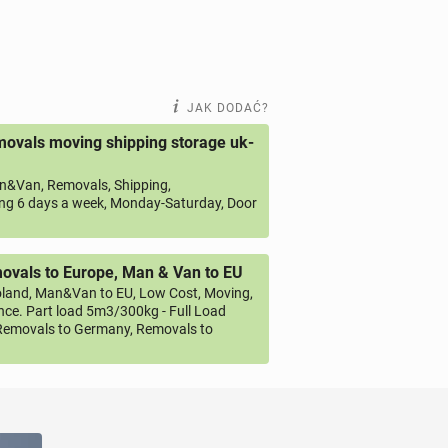
JAK DODAĆ?
ovals moving shipping storage uk-
&Van, Removals, Shipping,
ng 6 days a week, Monday-Saturday, Door
vals to Europe, Man & Van to EU
land, Man&Van to EU, Low Cost, Moving,
ce. Part load 5m3/300kg - Full Load
emovals to Germany, Removals to