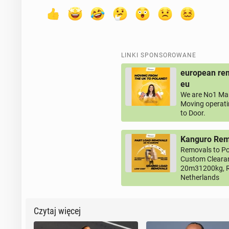
LINKI SPONSOROWANE
european rem
eu
We are No1 Man
Moving operati
to Door.
Kanguro Remo
Removals to Po
Custom Clearan
20m31200kg, R
Netherlands
Czytaj więcej