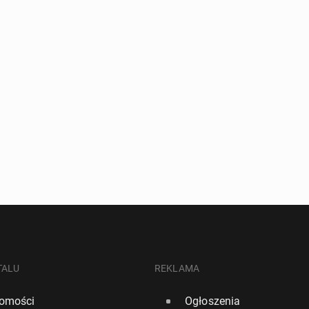
TALU
REKLAMA
omości
Ogłoszenia