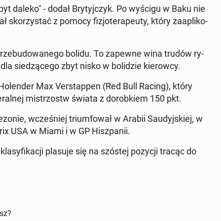
yt daleko" - dodał Bry­tyj­czyk. Po wyścigu w Baku nie
ł sko­rzy­stać z pomocy fi­zjo­te­ra­peu­ty, który za­apli­ko­
 prze­bu­do­wa­ne­go bolidu. To zapewne wina trudów ry­
e dla sie­dzą­ce­go zbyt nisko w bo­li­dzie kie­row­cy.
Ho­len­der Max Ver­stap­pen (Red Bull Racing), który
ne­ral­nej mi­strzostw świata z do­rob­kiem 150 pkt.
zonie, wcze­śniej trium­fo­wał w Arabii Sau­dyj­skiej, w
ix USA w Miami i w GP Hisz­pa­nii.
a­sy­fi­ka­cji plasuje się na szóstej pozycji tracąc do
isz?