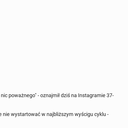
ic po­waż­ne­go" - oznaj­mił dziś na In­sta­gra­mie 37-
nie wy­star­to­wać w naj­bliż­szym wyścigu cyklu -