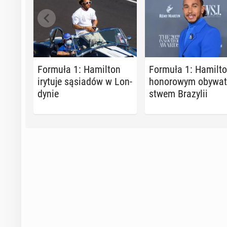
Formuła 1: Ha­mil­ton
Formuła 1: Ha­mil­t
irytuje są­sia­dów w Lon­
ho­no­ro­wym oby­wa­t
dy­nie
stwem Bra­zy­lii