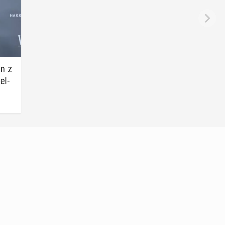
on z
el­