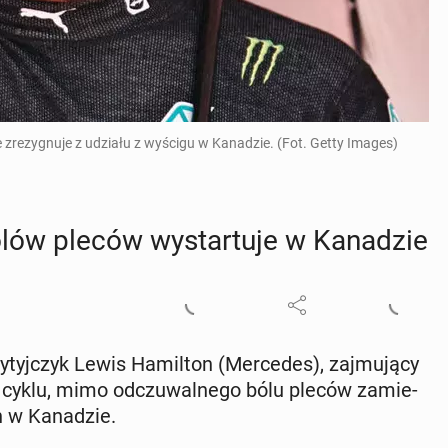
ie zrezygnuje z udziału z wyścigu w Kanadzie. (Fot. Getty Images)
ów pleców wy­star­tu­je w Ka­na­dzie
tyj­czyk Lewis Ha­mil­ton (Mer­ce­des), zaj­mu­ją­cy
­go cyklu, mimo od­czu­wal­ne­go bólu pleców za­mie­
h w Ka­na­dzie.