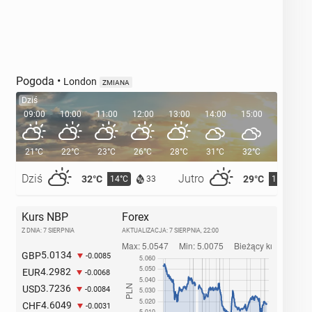
Pogoda
•
London
ZMIANA
Dziś
09:00
10:00
11:00
12:00
13:00
14:00
15:00
16:00
21°C
22°C
23°C
26°C
28°C
31°C
32°C
32°C
Dziś
Jutro
32°C
29°C
14°C
15°C
33
Kurs NBP
Forex
Z DNIA: 7 SIERPNIA
AKTUALIZACJA:
7 SIERPNIA, 22:00
5.0134
GBP
-0.0085
4.2982
EUR
-0.0068
3.7236
USD
-0.0084
4.6049
CHF
-0.0031