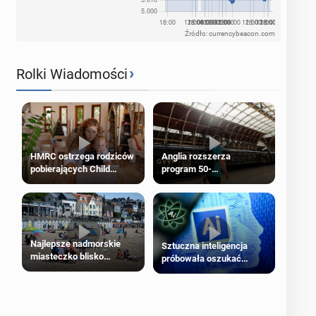
Źródło: currencybeacon.com
›
Rolki Wiadomości
HMRC ostrzega rodziców
Anglia rozszerza
pobierających Child
program 50-
Benefit. Mogą być
procentowych zniżek
zobowiązani do zwrotu
kolejowych na 18-latków
zasiłku
Najlepsze nadmorskie
Sztuczna inteligencja
miasteczko blisko
próbowała oszukać
Londynu
człowieka