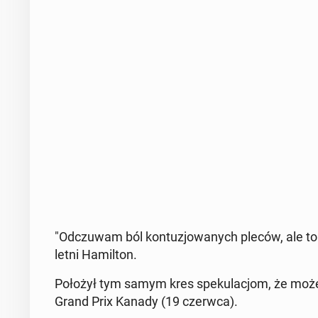
"Od­czu­wam ból kon­tu­zjo­wa­nych pleców, ale to n
letni Ha­mil­ton.
Położył tym samym kres spe­ku­la­cjom, że może 
Grand Prix Kanady (19 czerwca).