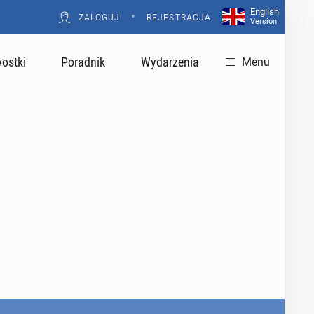
English
•
ZALOGUJ
REJESTRACJA
Version
ostki
Poradnik
Wydarzenia
Menu