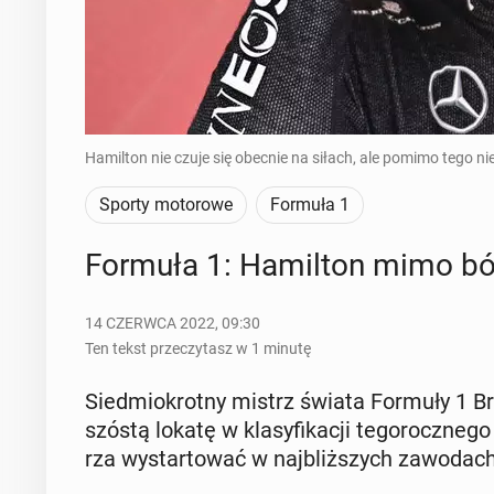
Hamilton nie czuje się obecnie na siłach, ale pomimo tego n
Sporty motorowe
Formuła 1
Formuła 1: Ha­mil­ton mimo ból
14 CZERWCA 2022, 09:30
Ten tekst przeczytasz w 1 minutę
Sied­mio­krot­ny mistrz świata Formuły 1 Bry­
szóstą lokatę w kla­sy­fi­ka­cji te­go­rocz­ne
rza wy­star­to­wać w naj­bliż­szych za­wo­dac