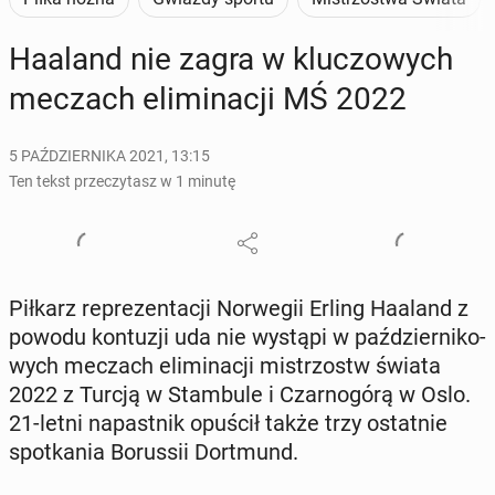
Haaland nie zagra w klu­czo­wych
meczach eli­mi­na­cji MŚ 2022
5 PAŹDZIERNIKA 2021, 13:15
Ten tekst przeczytasz w 1 minutę
Piłkarz re­pre­zen­ta­cji Nor­we­gii Erling Haaland z
powodu kon­tu­zji uda nie wystąpi w paź­dzier­ni­ko­
wych meczach eli­mi­na­cji mi­strzostw świata
2022 z Turcją w Stam­bu­le i Czar­no­gó­rą w Oslo.
21-letni na­past­nik opuścił także trzy ostat­nie
spo­tka­nia Bo­rus­sii Do­rt­mund.