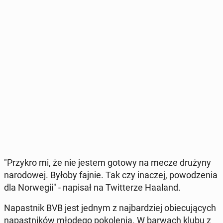
"Przykro mi, że nie jestem gotowy na mecze drużyny
na­ro­do­wej. Byłoby fajnie. Tak czy inaczej, po­wo­dze­nia
dla Nor­we­gii" - napisał na Twit­te­rze Haaland.
Na­past­nik BVB jest jednym z naj­bar­dziej obie­cu­ją­cych
na­past­ni­ków młodego po­ko­le­nia. W barwach klubu z