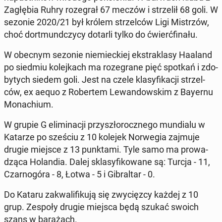
Za­głę­bia Ruhry ro­ze­grał 67 meczów i strze­lił 68 goli. W
sezonie 2020/21 był królem strzel­ców Ligi Mi­strzów,
choć do­rt­mund­czy­cy dotarli tylko do ćwierć­fi­na­łu.
W obecnym sezonie nie­miec­kiej eks­tra­kla­sy Haaland
po siedmiu ko­lej­kach ma ro­ze­gra­ne pięć spotkań i zdo­
by­tych siedem goli. Jest na czele kla­sy­fi­ka­cji strzel­
ców, ex aequo z Ro­ber­tem Le­wan­dow­skim z Bayernu
Mo­na­chium.
W grupie G eli­mi­na­cji przy­szło­rocz­ne­go mun­dia­lu w
Katarze po sześciu z 10 kolejek Nor­we­gia zajmuje
drugie miejsce z 13 punk­ta­mi. Tyle samo ma pro­wa­
dzą­ca Ho­lan­dia. Dalej skla­sy­fi­ko­wa­ne są: Turcja - 11,
Czar­no­gó­ra - 8, Łotwa - 5 i Gi­bral­tar - 0.
Do Kataru za­kwa­li­fi­ku­ją się zwy­cięz­cy każdej z 10
grup. Zespoły drugie miejsca będą szukać swoich
szans w ba­ra­żach.