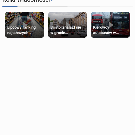
Lipcowy ranking
Bristol znalazł się
Kierowcy
najtańszych
w gronie
autobusów w
supermarketów
najlepszych
Londynie
kierunków podróży
zapowiadają strajki
na świecie