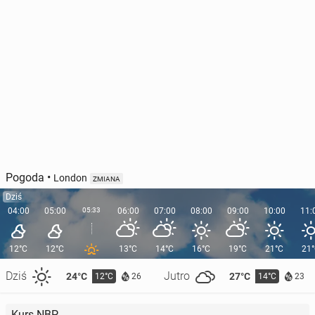
Pogoda
•
London
ZMIANA
Dziś
04:00
05:00
05:33
06:00
07:00
08:00
09:00
10:00
11:
12°C
12°C
13°C
14°C
16°C
19°C
21°C
21
Dziś
Jutro
24°C
27°C
12°C
14°C
26
23
Kurs NBP