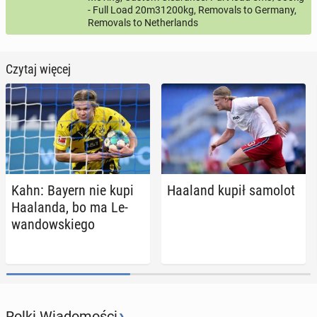
- Full Load 20m31200kg, Removals to Germany,
Removals to Netherlands
Czytaj więcej
Kahn: Bayern nie kupi
Haaland kupił samolot
Ha­alan­da, bo ma Le­
wan­dow­skie­go
›
Rolki Wiadomości