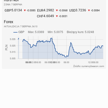
Z DNIA: 7 SIERPNIA
5.0134
4.2982
3.7236
GBP
EUR
USD
-0.0085
-0.0068
-0.0084
4.6049
CHF
-0.0031
Forex
AKTUALIZACJA:
7 SIERPNIA, 04:10
Źródło: currencybeacon.com