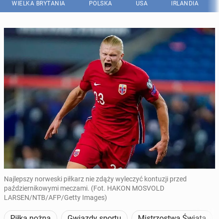
WIELKA BRYTANIA
POLSKA
USA
IRLANDIA
Najlepszy norweski piłkarz nie zdąży wyleczyć kontuzji przed
październikowymi meczami. (Fot. HAKON MOSVOLD
LARSEN/NTB/AFP/Getty Images)
Piłka nożna
Gwiazdy sportu
Mistrzostwa Świata