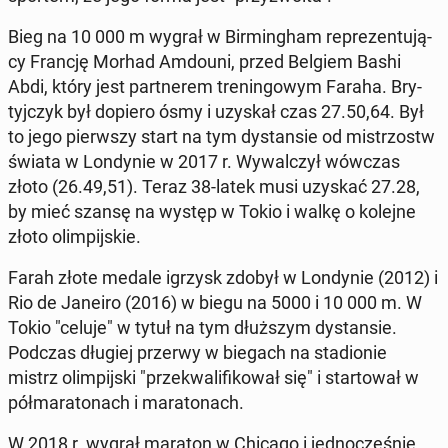
Bieg na 10 000 m wygrał w Bir­ming­ham re­pre­zen­tu­ją­
cy Francję Morhad Amdouni, przed Belgiem Bashi
Abdi, który jest part­ne­rem tre­nin­go­wym Faraha. Bry­
tyj­czyk był dopiero ósmy i uzyskał czas 27.50,64. Był
to jego pierw­szy start na tym dy­stan­sie od mi­strzostw
świata w Lon­dy­nie w 2017 r. Wy­wal­czył wówczas
złoto (26.49,51). Teraz 38-latek musi uzyskać 27.28,
by mieć szansę na występ w Tokio i walkę o kolejne
złoto olim­pij­skie.
Farah złote medale igrzysk zdobył w Lon­dy­nie (2012) i
Rio de Janeiro (2016) w biegu na 5000 i 10 000 m. W
Tokio "celuje" w tytuł na tym dłuż­szym dy­stan­sie.
Podczas długiej przerwy w biegach na sta­dio­nie
mistrz olim­pij­ski "prze­kwa­li­fi­ko­wał się" i star­to­wał w
pół­ma­ra­to­nach i ma­ra­to­nach.
W 2018 r. wygrał maraton w Chicago i jed­no­cze­śnie