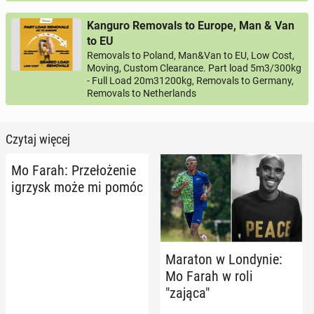
Kanguro Removals to Europe, Man & Van
to EU
Removals to Poland, Man&Van to EU, Low Cost,
Moving, Custom Clearance. Part load 5m3/300kg
- Full Load 20m31200kg, Removals to Germany,
Removals to Netherlands
Czytaj więcej
Mo Farah: Prze­ło­że­nie
igrzysk może mi pomóc
Maraton w Lon­dy­nie:
Mo Farah w roli
"zająca"