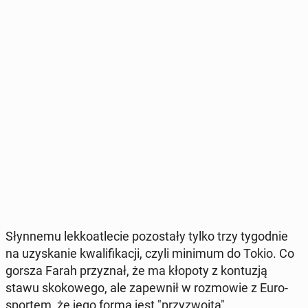
Słyn­ne­mu lek­ko­atle­cie po­zo­sta­ły tylko trzy ty­go­dnie
na uzy­ska­nie kwa­li­fi­ka­cji, czyli minimum do Tokio. Co
gorsza Farah przy­znał, że ma kłopoty z kon­tu­zją
stawu sko­ko­we­go, ale za­pew­nił w roz­mo­wie z Eu­ro­
spor­tem, że jego forma jest "przy­zwo­ita".