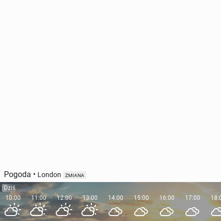
Pogoda
•
London
ZMIANA
Dziś
10:00
11:00
12:00
13:00
14:00
15:00
16:00
17:00
18: