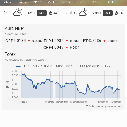
24°C
24°C
26°C
27°C
29°C
32°C
32°C
31°C
30
Dziś
Jutro
32°C
29°C
14°C
15°C
34
34
Kurs NBP
Z DNIA: 7 SIERPNIA
5.0134
4.2982
3.7236
GBP
EUR
USD
-0.0085
-0.0068
-0.0084
4.6049
CHF
-0.0031
Forex
AKTUALIZACJA:
7 SIERPNIA, 22:00
Źródło: currencybeacon.com