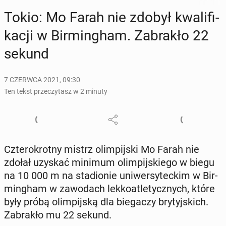
Tokio: Mo Farah nie zdobył kwa­li­fi­
ka­cji w Bir­ming­ham. Za­bra­kło 22
sekund
7 CZERWCA 2021, 09:30
Ten tekst przeczytasz w 2 minuty
Czte­ro­krot­ny mistrz olim­pij­ski Mo Farah nie
zdołał uzyskać minimum olim­pij­skie­go w biegu
na 10 000 m na sta­dio­nie uni­wer­sy­tec­kim w Bir­
ming­ham w za­wo­dach lek­ko­atle­tycz­nych, które
były próbą olim­pij­ską dla bie­ga­czy bry­tyj­skich.
Za­bra­kło mu 22 sekund.