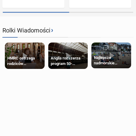
›
Rolki Wiadomości
Najlepsze
HMRC ostrzega
Anglia rozszerza
nadmorskie
rodziców
program 50-
miasteczko blisko
pobierających Child
procentowych
Londynu
Benefit. Mogą być
zniżek kolejowych
zobowiązani do
na 18-latków
zwrotu zasiłku