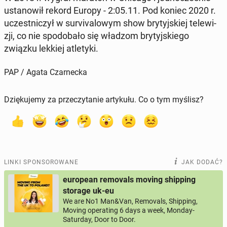
usta­no­wił rekord Europy - 2:05.11. Pod koniec 2020 r.
uczest­ni­czył w su­rvi­va­lo­wym show bry­tyj­skiej te­le­wi­
zji, co nie spodo­ba­ło się władzom bry­tyj­skie­go
związku lekkiej atle­ty­ki.
PAP / Agata Czarnecka
Dziękujemy za przeczytanie artykułu. Co o tym myślisz?
LINKI SPONSOROWANE
JAK DODAĆ?
european removals moving shipping
storage uk-eu
We are No1 Man&Van, Removals, Shipping,
Moving operating 6 days a week, Monday-
Saturday, Door to Door.