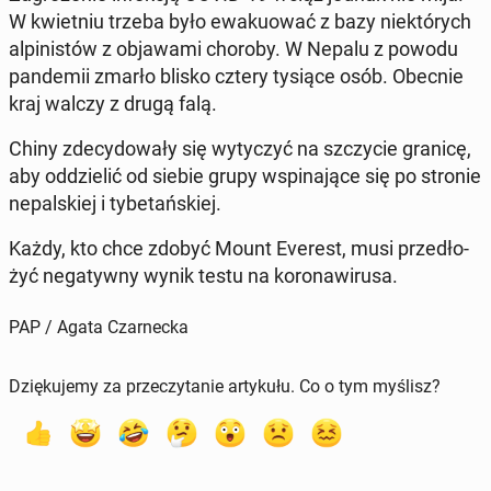
W kwiet­niu trzeba było ewa­ku­ować z bazy nie­któ­rych
al­pi­ni­stów z ob­ja­wa­mi choroby. W Nepalu z powodu
pan­de­mii zmarło blisko cztery tysiące osób. Obecnie
kraj walczy z drugą falą.
Chiny zde­cy­do­wa­ły się wy­ty­czyć na szczy­cie granicę,
aby od­dzie­lić od siebie grupy wspi­na­ją­ce się po stronie
ne­pal­skiej i ty­be­tań­skiej.
Każdy, kto chce zdobyć Mount Everest, musi przed­ło­
żyć ne­ga­tyw­ny wynik testu na ko­ro­na­wi­ru­sa.
PAP / Agata Czarnecka
Dziękujemy za przeczytanie artykułu. Co o tym myślisz?