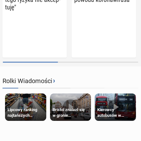
tu­ję"
›
Rolki Wiadomości
Lipcowy ranking
Bristol znalazł się
Kierowcy
najtańszych
w gronie
autobusów w
supermarketów
najlepszych
Londynie
kierunków podróży
zapowiadają strajki
na świecie