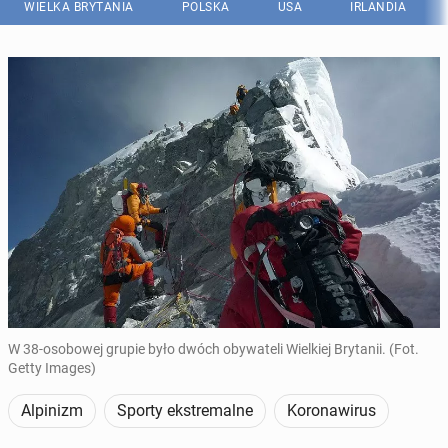
WIELKA BRYTANIA
POLSKA
USA
IRLANDIA
W 38-osobowej grupie było dwóch obywateli Wielkiej Brytanii. (Fot.
Getty Images)
Alpinizm
Sporty ekstremalne
Koronawirus