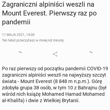
Za­gra­nicz­ni al­pi­ni­ści weszli na
Mount Everest. Pierw­szy raz po
pan­de­mii
11 MAJA 2021, 14:00
Ten tekst przeczytasz w mniej niż minutę
Po raz pierw­szy od po­cząt­ku pan­de­mii COVID-19
za­gra­nicz­ni al­pi­ni­ści weszli na naj­wyż­szy szczyt
świata - Mount Everest (8 848 m n.p.m.). Górę
zdobyła grupa 38 osób, w tym 10 z Bah­raj­nu (był
wśród nich książę Mohamed Hamad Mohamed
al-Khalifa) i dwie z Wiel­kiej Bry­ta­nii.