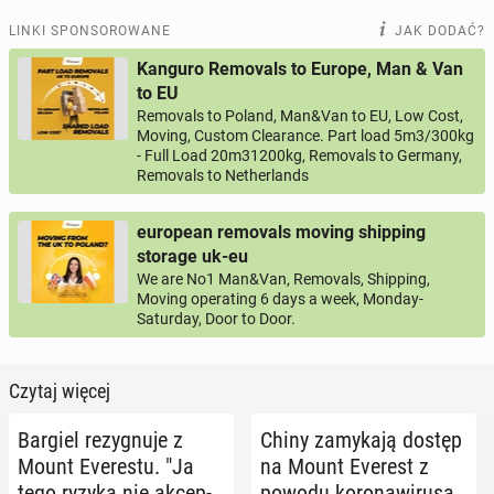
LINKI SPONSOROWANE
JAK DODAĆ?
Kanguro Removals to Europe, Man & Van
to EU
Removals to Poland, Man&Van to EU, Low Cost,
Moving, Custom Clearance. Part load 5m3/300kg
- Full Load 20m31200kg, Removals to Germany,
Removals to Netherlands
european removals moving shipping
storage uk-eu
We are No1 Man&Van, Removals, Shipping,
Moving operating 6 days a week, Monday-
Saturday, Door to Door.
Czytaj więcej
Bargiel re­zy­gnu­je z
Chiny za­my­ka­ją dostęp
Mount Eve­re­stu. "Ja
na Mount Everest z
tego ryzyka nie ak­cep­
powodu ko­ro­na­wi­ru­sa