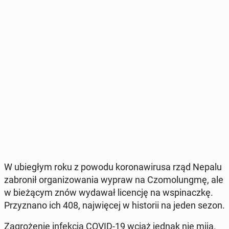
W ubie­głym roku z powodu ko­ro­na­wi­ru­sa rząd Nepalu
za­bro­nił or­ga­ni­zo­wa­nia wypraw na Czo­mo­lung­mę, ale
w bie­żą­cym znów wydawał li­cen­cję na wspi­nacz­kę.
Przy­zna­no ich 408, naj­wię­cej w hi­sto­rii na jeden sezon.
Za­gro­że­nie in­fek­cją COVID-19 wciąż jednak nie mija.