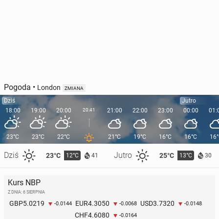
Pogoda
•
London
ZMIANA
Dziś
Jutro
18:00
19:00
20:00
20:41
21:00
22:00
23:00
00:00
01:
23°C
23°C
22°C
21°C
19°C
16°C
16°C
16
Dziś
Jutro
23°C
25°C
12°C
13°C
41
30
Kurs NBP
Z DNIA: 6 SIERPNIA
5.0219
4.3050
3.7320
GBP
EUR
USD
-0.0144
-0.0068
-0.0148
4.6080
CHF
-0.0164