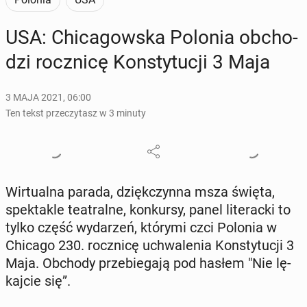
USA: Chi­ca­gow­ska Polonia ob­cho­
dzi rocz­ni­cę Kon­sty­tu­cji 3 Maja
3 MAJA 2021, 06:00
Ten tekst przeczytasz w 3 minuty
Wir­tu­al­na parada, dzięk­czyn­na msza święta,
spek­ta­kle te­atral­ne, kon­kur­sy, panel li­te­rac­ki to
tylko część wy­da­rzeń, którymi czci Polonia w
Chicago 230. rocz­ni­cę uchwa­le­nia Kon­sty­tu­cji 3
Maja. Obchody prze­bie­ga­ją pod hasłem "Nie lę­
kaj­cie się”.