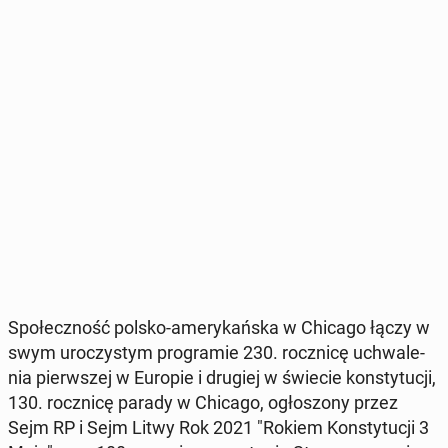
Spo­łecz­ność polsko-ame­ry­kań­ska w Chicago łączy w
swym uro­czy­stym pro­gra­mie 230. rocz­ni­cę uchwa­le­
nia pierw­szej w Europie i drugiej w świecie kon­sty­tu­cji,
130. rocz­ni­cę parady w Chicago, ogło­szo­ny przez
Sejm RP i Sejm Litwy Rok 2021 "Rokiem Kon­sty­tu­cji 3