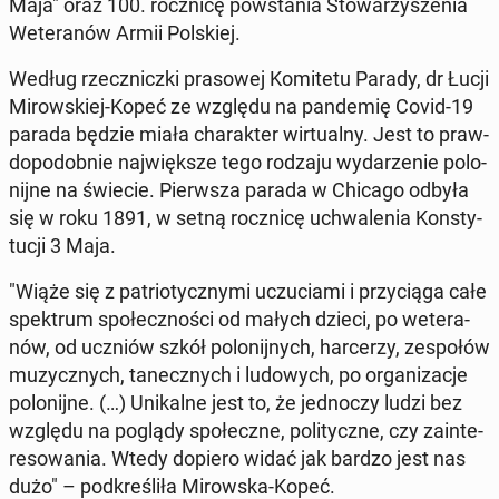
Maja" oraz 100. rocz­ni­cę po­wsta­nia Sto­wa­rzy­sze­nia
We­te­ra­nów Armii Pol­skiej.
Według rzecz­nicz­ki pra­so­wej Ko­mi­te­tu Parady, dr Łucji
Mi­row­skiej-Kopeć ze względu na pan­de­mię Covid-19
parada będzie miała cha­rak­ter wir­tu­al­ny. Jest to praw­
do­po­dob­nie naj­więk­sze tego rodzaju wy­da­rze­nie po­lo­
nij­ne na świecie. Pierw­sza parada w Chicago odbyła
się w roku 1891, w setną rocz­ni­cę uchwa­le­nia Kon­sty­
tu­cji 3 Maja.
"Wiąże się z pa­trio­tycz­ny­mi uczu­cia­mi i przy­cią­ga całe
spek­trum spo­łecz­no­ści od małych dzieci, po we­te­ra­
nów, od uczniów szkół po­lo­nij­nych, har­ce­rzy, ze­spo­łów
mu­zycz­nych, ta­necz­nych i lu­do­wych, po or­ga­ni­za­cje
po­lo­nij­ne. (…) Uni­kal­ne jest to, że jed­no­czy ludzi bez
względu na poglądy spo­łecz­ne, po­li­tycz­ne, czy za­in­te­
re­so­wa­nia. Wtedy dopiero widać jak bardzo jest nas
dużo" – pod­kre­śli­ła Mi­row­ska-Kopeć.