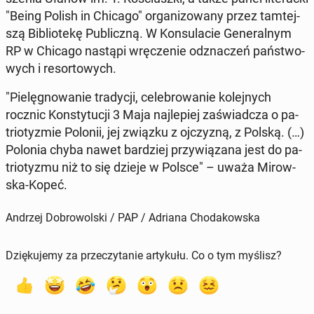
"Being Polish in Chicago" or­ga­ni­zo­wa­ny przez tam­tej­
szą Bi­blio­te­kę Pu­blicz­ną. W Kon­su­la­cie Ge­ne­ral­nym
RP w Chicago nastąpi wrę­cze­nie od­zna­czeń pań­stwo­
wych i re­sor­to­wych.
"Pie­lę­gno­wa­nie tra­dy­cji, ce­le­bro­wa­nie ko­lej­nych
rocznic Kon­sty­tu­cji 3 Maja naj­le­piej za­świad­cza o pa­
trio­ty­zmie Polonii, jej związku z oj­czy­zną, z Polską. (…)
Polonia chyba nawet bar­dziej przy­wią­za­na jest do pa­
trio­ty­zmu niż to się dzieje w Polsce" – uważa Mi­row­
ska-Kopeć.
Andrzej Dobrowolski / PAP / Adriana Chodakowska
Dziękujemy za przeczytanie artykułu. Co o tym myślisz?