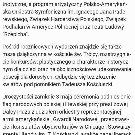
trio­tycz­ne, a program ar­ty­stycz­ny Polsko-Ame­ry­kań­
ska Or­kie­stra Sym­fo­nicz­na im. Igna­ce­go Jana Pa­de­
rew­skie­go, Związek Har­cer­stwa Pol­skie­go, Związek
Pod­ha­lan w Ameryce Pół­noc­nej oraz Teatr Ludowy
"Rze­pi­cha".
Pośród rocz­ni­co­wych wy­da­rzeń znaj­dzie się także
msza dzięk­czyn­na w ko­ście­le św. Trójcy, roz­strzy­gnię­
cie kon­kur­sów: pla­stycz­ne­go o cha­rak­te­rze hi­sto­rycz­
nym dla dzieci oraz na oko­licz­no­ścio­we ude­ko­ro­wa­nia
posesji dla do­ro­słych. Od­bę­dzie się też zło­że­nie
kwiatów pod po­mni­kiem Ta­de­usza Ko­ściusz­ki.
Uro­czy­sto­ści zamknie 3 maja ce­re­mo­nia pod­nie­sie­nie
flag na­ro­do­wych pol­skiej i li­tew­skiej przy pre­sti­żo­wej
Daley Plaza z udzia­łem or­kie­stry re­pre­zen­ta­cyj­nej
armii ame­ry­kań­skiej, Gwardii Na­ro­do­wej, przed­sta­wi­
cie­li kon­su­la­tów obydwu krajów w Chicago i Sto­wa­rzy­
sze­nia Ułanów im. T. Ko­ściusz­ki, a także panel li­te­rac­ki