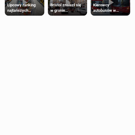
Lipcowy ranking
Bristol znalazł się
Kierowcy
najtańszych
w gronie
autobusów w
supermarketów
najlepszych
Londynie
kierunków podróży
zapowiadają strajki
na świecie