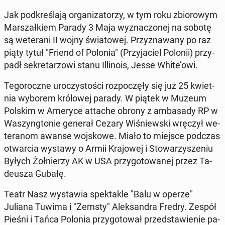
Jak pod­kre­śla­ją or­ga­ni­za­to­rzy, w tym roku zbio­ro­wym
Mar­szał­kiem Parady 3 Maja wy­zna­czo­nej na sobotę
są we­te­ra­ni II wojny świa­to­wej. Przy­zna­wa­ny po raz
piąty tytuł "Friend of Polonia" (Przy­ja­ciel Polonii) przy­
padł se­kre­ta­rzo­wi stanu Il­li­no­is, Jesse White’owi.
Te­go­rocz­ne uro­czy­sto­ści roz­po­czę­ły się już 25 kwiet­
nia wyborem kró­lo­wej parady. W piątek w Muzeum
Polskim w Ameryce attache obrony z am­ba­sa­dy RP w
Wa­szyng­to­nie generał Cezary Wi­śniew­ski wręczył we­
te­ra­nom awanse woj­sko­we. Miało to miejsce podczas
otwar­cia wystawy o Armii Kra­jo­wej i Sto­wa­rzy­sze­niu
Byłych Żoł­nie­rzy AK w USA przy­go­to­wa­nej przez Ta­
de­usza Gubałę.
Teatr Nasz wy­sta­wia spek­ta­kle "Balu w operze"
Juliana Tuwima i "Zemsty" Alek­san­dra Fredry. Zespół
Pieśni i Tańca Polonia przy­go­to­wał przed­sta­wie­nie pa­