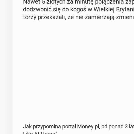
Nawet 5 złotych za minutę po­łą­cze­nia zap
do­dzwo­nić się do kogoś w Wiel­kiej Bry­ta­
to­rzy prze­ka­za­li, że nie za­mie­rza­ją zmie
Jak przy­po­mi­na portal Money.pl, od ponad 3 lat 
Like At Home".