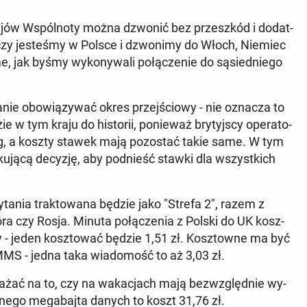
jów Wspól­no­ty można dzwonić bez prze­szkód i do­dat­
zy je­ste­śmy w Polsce i dzwo­ni­my do Włoch, Niemiec
, jak byśmy wy­ko­ny­wa­li po­łą­cze­nie do są­sied­nie­go
sta­nie obo­wią­zy­wać okres przej­ścio­wy - nie oznacza to
 tym kraju do hi­sto­rii, po­nie­waż bry­tyj­scy ope­ra­to­
ng, a koszty stawek mają po­zo­stać takie same. W tym
ku­ją­cą decyzję, aby pod­nieść stawki dla wszyst­kich
ta­nia trak­to­wa­na będzie jako "Strefa 2", razem z
ó­ra czy Rosja. Minuta po­łą­cze­nia z Polski do UK kosz­
y - jeden kosz­to­wać będzie 1,51 zł. Kosz­tow­ne ma być
MMS - jedna taka wia­do­mość to aż 3,03 zł.
ażać na to, czy na wa­ka­cjach mają bez­względ­nie wy­
ednego me­ga­baj­ta danych to koszt 31,76 zł.