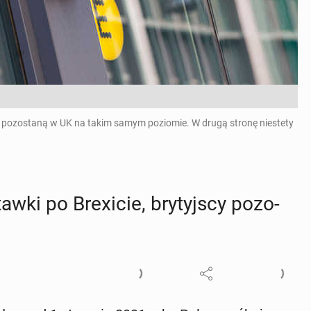
UE pozostaną w UK na takim samym poziomie. W drugą stronę niestety
awki po Bre­xi­cie, bry­tyj­scy po­zo­