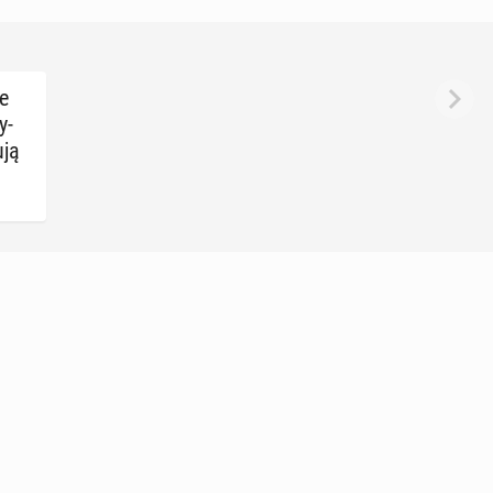
we
y­
­ją