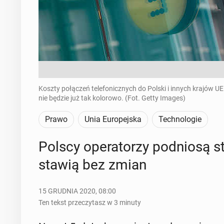
Koszty połączeń telefonicznych do Polski i innych krajów 
nie będzie już tak kolorowo. (Fot. Getty Images)
Prawo
Unia Europejska
Technologie
Polscy ope­ra­to­rzy pod­nio­są st
sta­wią bez zmian
15 GRUDNIA 2020, 08:00
Ten tekst przeczytasz w 3 minuty