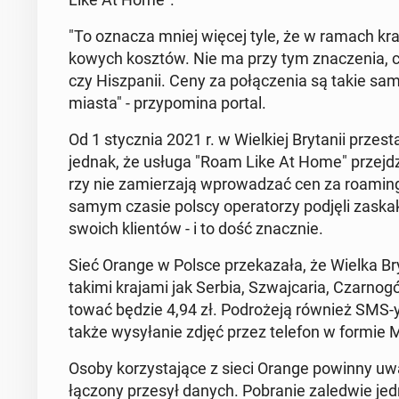
"To oznacza mniej więcej tyle, że w ramach kra
ko­wych kosztów. Nie ma przy tym zna­cze­nia, c
czy Hisz­pa­nii. Ceny za po­łą­cze­nia są takie same
miasta" - przy­po­mi­na portal.
Od 1 stycz­nia 2021 r. w Wiel­kiej Bry­ta­nii prze­
jednak, że usługa "Roam Like At Home" przej­dzie w
rzy nie za­mie­rza­ją wpro­wa­dzać cen za roami
samym czasie polscy ope­ra­to­rzy podjęli za­ska­
swoich klien­tów - i to dość znacz­nie.
Sieć Orange w Polsce prze­ka­za­ła, że Wielka Bry­
takimi krajami jak Serbia, Szwaj­ca­ria, Czar­no­g
to­wać będzie 4,94 zł. Po­dro­że­ją również SMS-
także wy­sy­ła­nie zdjęć przez telefon w formie 
Osoby ko­rzy­sta­ją­ce z sieci Orange powinny uw
łą­czo­ny przesył danych. Po­bra­nie za­le­d­wie j