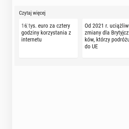
Czytaj więcej
16 tys. euro za cztery
Od 2021 r. uciąż­li­
godziny ko­rzy­sta­nia z
zmiany dla Bry­tyj­cz
in­ter­ne­tu
ków, którzy po­dró­żu
do UE