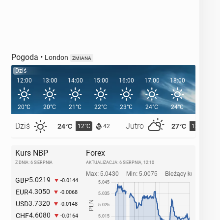
Pogoda
•
London
ZMIANA
Dziś
12:00
13:00
14:00
15:00
16:00
17:00
18:00
19:00
20°C
20°C
21°C
22°C
23°C
24°C
24°C
23°C
Dziś
Jutro
24°C
27°C
12°C
13°C
42
Kurs NBP
Forex
Z DNIA: 6 SIERPNIA
AKTUALIZACJA:
6 SIERPNIA, 12:10
5.0219
GBP
-0.0144
4.3050
EUR
-0.0068
3.7320
USD
-0.0148
4.6080
CHF
-0.0164