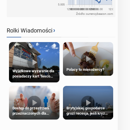
Źródło: currencybeacon.com
›
Rolki Wiadomości
Polacy to mięsożercy?
Wyjątkowe wyzwanie dla
posiadaczy kart Tesco
Clubcard!
Dostęp do przestrzeni
Brytyjskiej gospodarce
przeznaczonych dla
grozi recesja, jeśli kryzys
jednej płci ma opierać się
na Bliskim Wschodzie się
wyłącznie na płci
przedłuży
biologicznej