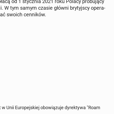
łacą od 1 stycz­nia 2021 roku Polacy pró­bu­ją­cy
nii. W tym samym czasie główni bry­tyj­scy ope­ra­
­niać swoich cen­ni­ków.
w Unii Eu­ro­pej­skiej obo­wią­zu­je dy­rek­ty­wa "Roam