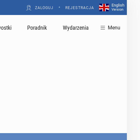
English
•
ZALOGUJ
REJESTRACJA
Version
ostki
Poradnik
Wydarzenia
Menu