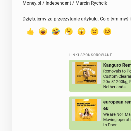
Money.pl / Independent / Marcin Rychcik
Dziękujemy za przeczytanie artykułu. Co o tym myśl
LINKI SPONSOROWANE
Kanguro Remo
Removals to Po
Custom Clearan
20m31200kg, R
Netherlands
european rem
eu
We are No1 Man
Moving operati
to Door.