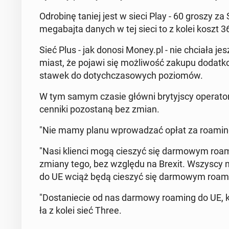
Odro­bi­nę taniej jest w sieci Play - 60 groszy 
me­ga­baj­ta danych w tej sieci to z kolei koszt 3
Sieć Plus - jak donosi Money.pl - nie chciała jes
miast, że pojawi się moż­li­wość zakupu do­dat­k
stawek do do­tych­cza­so­wych po­zio­mów.
W tym samym czasie główni bry­tyj­scy ope­ra­to­rzy
cenniki po­zo­sta­ną bez zmian.
"Nie mamy planu wpro­wa­dzać opłat za roaming po 
"Nasi klienci mogą cieszyć się dar­mo­wym ro­am
zmiany tego, bez względu na Brexit. Wszyscy nas
do UE wciąż będą cieszyć się dar­mo­wym ro­amin­
"Do­sta­nie­cie od nas darmowy roaming do UE, któ
ła z kolei sieć Three.