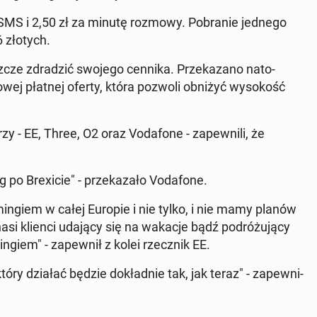
za SMS i 2,50 zł za minutę rozmowy. Po­bra­nie jednego
6 złotych.
zcze zdra­dzić swojego cennika. Prze­ka­za­no na­to­
o­wej płatnej oferty, która pozwoli obniżyć wy­so­kość
 - EE, Three, O2 oraz Vo­da­fo­ne - za­pew­ni­li, że
Bre­xi­cie" - prze­ka­za­ło Vo­da­fo­ne.
in­giem w całej Europie i nie tylko, i nie mamy planów
i klienci udający się na wakacje bądź po­dró­żu­ją­cy
giem" - za­pew­nił z kolei rzecz­nik EE.
ry działać będzie do­kład­nie tak, jak teraz" - za­pew­ni­