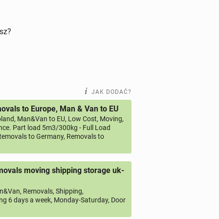
isz?
JAK DODAĆ?
vals to Europe, Man & Van to EU
land, Man&Van to EU, Low Cost, Moving,
ce. Part load 5m3/300kg - Full Load
emovals to Germany, Removals to
ovals moving shipping storage uk-
&Van, Removals, Shipping,
ng 6 days a week, Monday-Saturday, Door