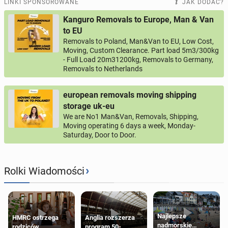
LINKI SPONSOROWANE
JAK DODAĆ?
Kanguro Removals to Europe, Man & Van
to EU
Removals to Poland, Man&Van to EU, Low Cost,
Moving, Custom Clearance. Part load 5m3/300kg
- Full Load 20m31200kg, Removals to Germany,
Removals to Netherlands
european removals moving shipping
storage uk-eu
We are No1 Man&Van, Removals, Shipping,
Moving operating 6 days a week, Monday-
Saturday, Door to Door.
›
Rolki Wiadomości
Najlepsze
HMRC ostrzega
Anglia rozszerza
nadmorskie
rodziców
program 50-