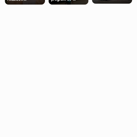
miasteczko blisko
pobierających Child
procentowych
Londynu
Benefit. Mogą być
zniżek kolejowych
zobowiązani do
na 18-latków
zwrotu zasiłku