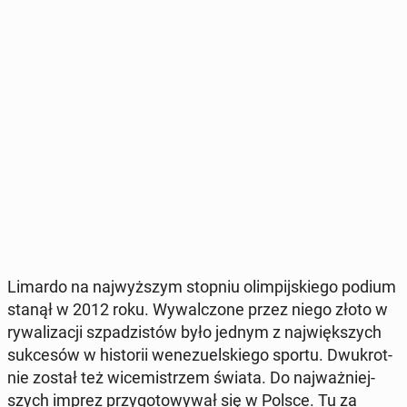
Limardo na naj­wyż­szym stopniu olim­pij­skie­go podium
stanął w 2012 roku. Wy­wal­czo­ne przez niego złoto w
ry­wa­li­za­cji szpa­dzi­stów było jednym z naj­więk­szych
suk­ce­sów w hi­sto­rii we­ne­zu­el­skie­go sportu. Dwu­krot­
nie został też wi­ce­mi­strzem świata. Do naj­waż­niej­
szych imprez przy­go­to­wy­wał się w Polsce. Tu za