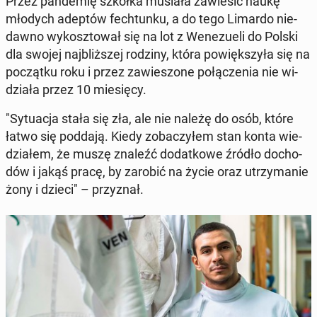
Przez pan­de­mię szkółka musiała za­wie­sić naukę
młodych adeptów fech­tun­ku, a do tego Limardo nie­
daw­no wy­kosz­to­wał się na lot z We­ne­zu­eli do Polski
dla swojej naj­bliż­szej rodziny, która po­więk­szy­ła się na
po­cząt­ku roku i przez za­wie­szo­ne po­łą­cze­nia nie wi­
dzia­ła przez 10 mie­się­cy.
"Sy­tu­acja stała się zła, ale nie należę do osób, które
łatwo się poddają. Kiedy zo­ba­czy­łem stan konta wie­
dzia­łem, że muszę znaleźć do­dat­ko­we źródło do­cho­
dów i jakąś pracę, by zarobić na życie oraz utrzy­ma­nie
żony i dzieci" – przy­znał.