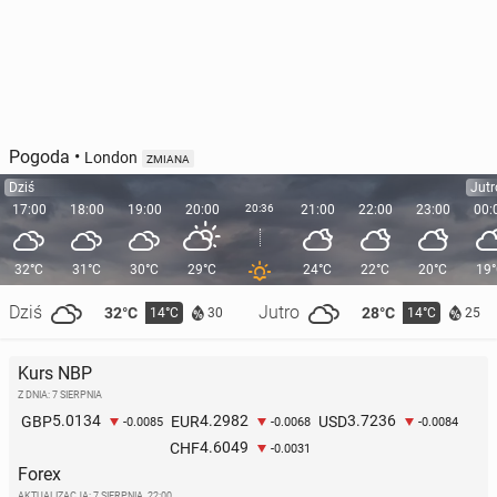
Pogoda
•
London
ZMIANA
Dziś
Jutr
17:00
18:00
19:00
20:00
20:36
21:00
22:00
23:00
00:
32°C
31°C
30°C
29°C
24°C
22°C
20°C
19
Dziś
Jutro
32°C
28°C
14°C
14°C
30
25
Kurs NBP
Z DNIA: 7 SIERPNIA
5.0134
4.2982
3.7236
GBP
EUR
USD
-0.0085
-0.0068
-0.0084
4.6049
CHF
-0.0031
Forex
AKTUALIZACJA:
7 SIERPNIA, 22:00