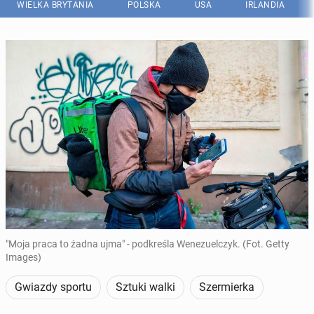
WIELKA BRYTANIA
POLSKA
USA
IRLANDIA
"Moja praca to żadna ujma" - podkreśla Wenezuelczyk. (Fot. Getty
Images)
Gwiazdy sportu
Sztuki walki
Szermierka