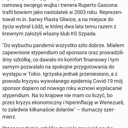
namową swojego wujka i trenera Ruperto Gascona
trafił bowiem jako na­sto­la­tek w 2003 roku. Re­pre­zen­
to­wał m.in. barwy Piasta Gliwice, a na miejsce do
życia wybrał Łódź, w której dwa lata temu razem z
krewnym za­ło­ży­li własny klub KS Szpada.
"Do wybuchu pan­de­mii wszyst­ko szło dobrze. Miałem
za­pew­nio­ne sty­pen­dium od spon­so­ra oraz pro­wa­dzi­li­
śmy szkółkę, co dawało mi komfort fi­nan­so­wy i tym
samym po­zwa­la­ło na spo­koj­ne przy­go­to­wa­nia do
występu w Tokio. Igrzy­ska jednak prze­nie­sio­no, a z
powodu kryzysu wy­wo­ła­ne­go epi­de­mią Covid-19 mój
sponsor dopiero od nowego roku wznowi wy­pła­ca­nie
sty­pen­dium. Na to krajowe nie mam co liczyć, bo
przez kryzys eko­no­micz­ny i hi­per­in­fla­cję w We­ne­zu­eli,
to za­le­d­wie kil­ka­na­ście dolarów" – tłu­ma­czy szer­
mierz.