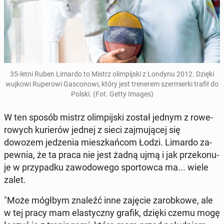
35-letni Ruben Limardo to Mistrz olim­pij­ski z Londynu 2012. Dzięki
wujkowi Ru­pe­ro­wi Ga­sco­no­wi, który jest tre­ne­rem szer­mier­ki trafił do
Polski. (Fot. Getty Images)
W ten sposób mistrz olim­pij­ski został jednym z ro­we­
ro­wych ku­rie­rów jednej z sieci zaj­mu­ją­cej się
dowozem je­dze­nia miesz­kań­com Łodzi. Limardo za­
pew­nia, że ta praca nie jest żadną ujmą i jak prze­ko­nu­
je w przy­pad­ku za­wo­do­we­go spor­tow­ca ma... wiele
zalet.
"Może mógłbym znaleźć inne zajęcie za­rob­ko­we, ale
w tej pracy mam ela­stycz­ny grafik, dzięki czemu mogę