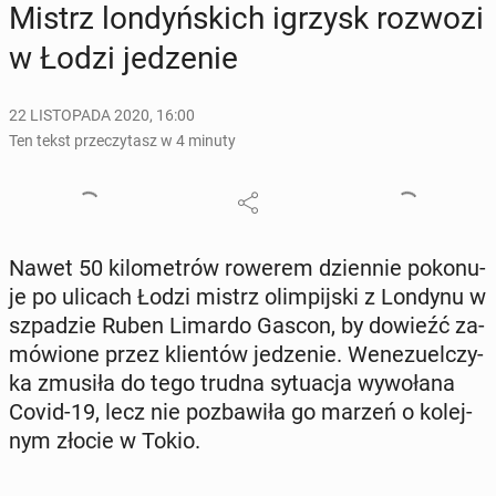
Mistrz lon­dyń­skich igrzysk rozwozi
w Łodzi je­dze­nie
22 LISTOPADA 2020, 16:00
Ten tekst przeczytasz w 4 minuty
Nawet 50 ki­lo­me­trów rowerem dzien­nie po­ko­nu­
je po ulicach Łodzi mistrz olim­pij­ski z Londynu w
szpa­dzie Ruben Limardo Gascon, by dowieźć za­
mó­wio­ne przez klien­tów je­dze­nie. We­ne­zu­el­czy­
ka zmusiła do tego trudna sy­tu­acja wy­wo­ła­na
Covid-19, lecz nie po­zba­wi­ła go marzeń o ko­lej­
nym złocie w Tokio.