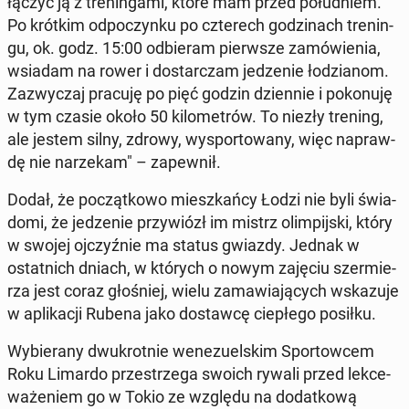
łączyć ją z tre­nin­ga­mi, które mam przed po­łu­dniem.
Po krótkim od­po­czyn­ku po czte­rech go­dzi­nach tre­nin­
gu, ok. godz. 15:00 od­bie­ram pierw­sze za­mó­wie­nia,
wsiadam na rower i do­star­czam je­dze­nie ło­dzia­nom.
Za­zwy­czaj pracuję po pięć godzin dzien­nie i po­ko­nu­ję
w tym czasie około 50 ki­lo­me­trów. To niezły trening,
ale jestem silny, zdrowy, wy­spor­to­wa­ny, więc na­praw­
dę nie na­rze­kam" – za­pew­nił.
Dodał, że po­cząt­ko­wo miesz­kań­cy Łodzi nie byli świa­
do­mi, że je­dze­nie przy­wiózł im mistrz olim­pij­ski, który
w swojej oj­czyź­nie ma status gwiazdy. Jednak w
ostat­nich dniach, w których o nowym zajęciu szer­mie­
rza jest coraz gło­śniej, wielu za­ma­wia­ją­cych wska­zu­je
w apli­ka­cji Rubena jako do­staw­cę cie­płe­go posiłku.
Wy­bie­ra­ny dwu­krot­nie we­ne­zu­el­skim Spor­tow­cem
Roku Limardo prze­strze­ga swoich rywali przed lek­ce­
wa­że­niem go w Tokio ze względu na do­dat­ko­wą