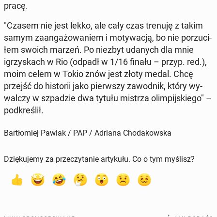
pracę.
"Czasem nie jest lekko, ale cały czas trenuję z takim
samym za­an­ga­żo­wa­niem i mo­ty­wa­cją, bo nie po­rzu­ci­
łem swoich marzeń. Po niezbyt udanych dla mnie
igrzy­skach w Rio (odpadł w 1/16 finału – przyp. red.),
moim celem w Tokio znów jest złoty medal. Chcę
przejść do hi­sto­rii jako pierw­szy za­wod­nik, który wy­
wal­czy w szpa­dzie dwa tytułu mistrza olim­pij­skie­go" –
pod­kre­ślił.
Bartłomiej Pawlak / PAP / Adriana Chodakowska
Dziękujemy za przeczytanie artykułu. Co o tym myślisz?