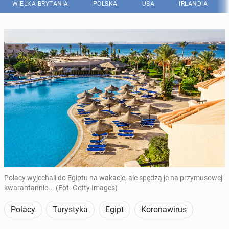
WIELKA BRYTANIA
POLSKA
USA
IRLANDIA
Polacy wyjechali do Egiptu na wakacje, ale spędzą je na przymusowej
kwarantannie... (Fot. Getty Images)
Polacy
Turystyka
Egipt
Koronawirus