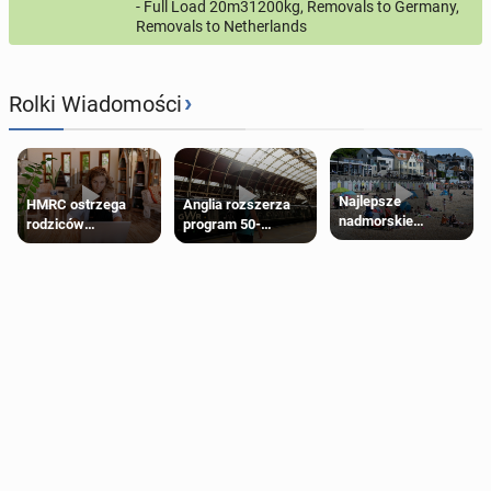
- Full Load 20m31200kg, Removals to Germany,
Removals to Netherlands
›
Rolki Wiadomości
Najlepsze
HMRC ostrzega
Anglia rozszerza
nadmorskie
rodziców
program 50-
miasteczko blisko
pobierających Child
procentowych
Londynu
Benefit. Mogą być
zniżek kolejowych
zobowiązani do
na 18-latków
zwrotu zasiłku