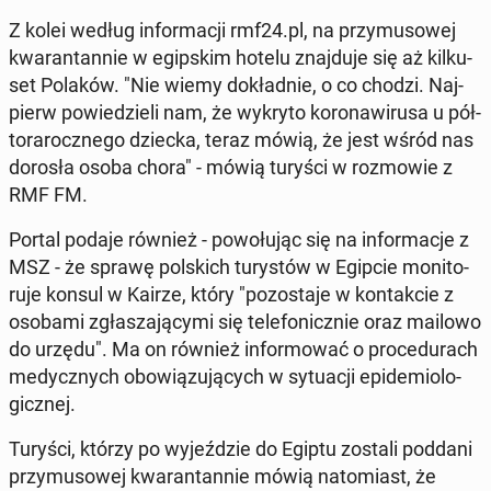
Z kolei według in­for­ma­cji rmf24.pl, na przy­mu­so­wej
kwa­ran­tan­nie w egip­skim hotelu znaj­du­je się aż kil­ku­
set Polaków. "Nie wiemy do­kład­nie, o co chodzi. Naj­
pierw po­wie­dzie­li nam, że wykryto ko­ro­na­wi­ru­sa u pół­
to­ra­rocz­ne­go dziecka, teraz mówią, że jest wśród nas
dorosła osoba chora" - mówią turyści w roz­mo­wie z
RMF FM.
Portal podaje również - po­wo­łu­jąc się na in­for­ma­cje z
MSZ - że sprawę pol­skich tu­ry­stów w Egipcie mo­ni­to­
ru­je konsul w Kairze, który "po­zo­sta­je w kon­tak­cie z
osobami zgła­sza­ją­cy­mi się te­le­fo­nicz­nie oraz mailowo
do urzędu". Ma on również in­for­mo­wać o pro­ce­du­rach
me­dycz­nych obo­wią­zu­ją­cych w sy­tu­acji epi­de­mio­lo­
gicz­nej.
Turyści, którzy po wy­jeź­dzie do Egiptu zostali poddani
przy­mu­so­wej kwa­ran­tan­nie mówią na­to­miast, że