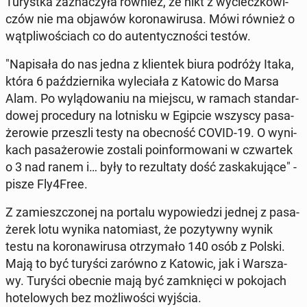
Tu­ryst­ka za­zna­czy­ła również, że nikt z wy­ciecz­ko­wi­
czów nie ma objawów ko­ro­na­wi­ru­sa. Mówi również o
wąt­pli­wo­ściach co do au­ten­tycz­no­ści testów.
"Na­pi­sa­ła do nas jedna z klien­tek biura podróży Itaka,
która 6 paź­dzier­ni­ka wy­le­cia­ła z Katowic do Marsa
Alam. Po wy­lą­do­wa­niu na miejscu, w ramach stan­dar­
do­wej pro­ce­du­ry na lot­ni­sku w Egipcie wszyscy pa­sa­
że­ro­wie prze­szli testy na obec­ność COVID-19. O wy­ni­
kach pa­sa­że­ro­wie zostali po­in­for­mo­wa­ni w czwar­tek
o 3 nad ranem i… były to re­zul­ta­ty dość za­ska­ku­ją­ce" -
pisze Fly4Free.
Z za­miesz­czo­nej na portalu wy­po­wie­dzi jednej z pa­sa­
że­rek lotu wynika na­to­miast, że po­zy­tyw­ny wynik
testu na ko­ro­na­wi­ru­sa otrzy­ma­ło 140 osób z Polski.
Mają to być turyści zarówno z Katowic, jak i War­sza­
wy. Turyści obecnie mają być za­mknię­ci w po­ko­jach
ho­te­lo­wych bez moż­li­wo­ści wyjścia.