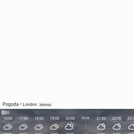
Pogoda
•
London
ZMIANA
Dziś
16:00
17:00
18:00
19:00
20:00
20:36
21:00
22:00
23: