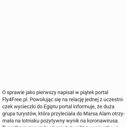
O sprawie jako pierw­szy napisał w piątek portal
Fly4Free.pl. Po­wo­łu­jąc się na relację jednej z uczest­ni­
czek wy­ciecz­ki do Egiptu portal in­for­mu­je, że duża
grupa tu­ry­stów, która przy­le­cia­ła do Marsa Alam otrzy­
ma­ła na lot­ni­sku po­zy­tyw­ny wynik na ko­ro­na­wi­ru­sa.