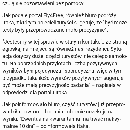
czują się po­zo­sta­wie­ni bez pomocy.
Jak podaje portal Fly4Free, również biuro podróży
Itaka, z którym po­le­cie­li turyści su­ge­ru­je, że "być może
testy były prze­pro­wa­dza­ne mało pre­cy­zyj­nie".
"Je­ste­śmy w tej sprawie w stałym kon­tak­cie ze stroną
egipską, na miejscu są również nasi re­zy­den­ci. Sy­tu­
acja dotyczy dużej części tu­ry­stów, nie całego sa­mo­lo­
tu. Na po­przed­nich przy­lo­tach liczba po­zy­tyw­nych
wyników była po­je­dyn­cza i spo­ra­dycz­na, więc w tym
przy­pad­ku taka ilość wyników po­zy­tyw­nych su­ge­ru­je
być może małą pre­cy­zyj­ność badania" – na­pi­sa­ła w
od­po­wie­dzi dla portalu Itaka.
Jak po­in­for­mo­wa­ło biuro, część tu­ry­stów już prze­pro­
wa­dzi­ła po­wtór­ne badania i obecnie ocze­ku­je na
wyniki. "Ewen­tu­al­na kwa­ran­tan­na ma trwać mak­sy­
mal­nie 10 dni" – po­in­for­mo­wa­ła Itaka.