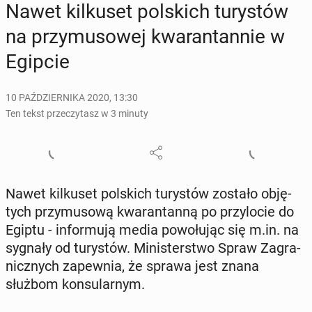
Nawet kil­ku­set pol­skich tu­ry­stów
na przy­mu­so­wej kwa­ran­tan­nie w
Egipcie
10 PAŹDZIERNIKA 2020, 13:30
Ten tekst przeczytasz w 3 minuty
Nawet kil­ku­set pol­skich tu­ry­stów zostało ob­ję­
tych przy­mu­so­wą kwa­ran­tan­ną po przy­lo­cie do
Egiptu - in­for­mu­ją media po­wo­łu­jąc się m.in. na
sygnały od tu­ry­stów. Mi­ni­ster­stwo Spraw Za­gra­
nicz­nych za­pew­nia, że sprawa jest znana
służbom kon­su­lar­nym.