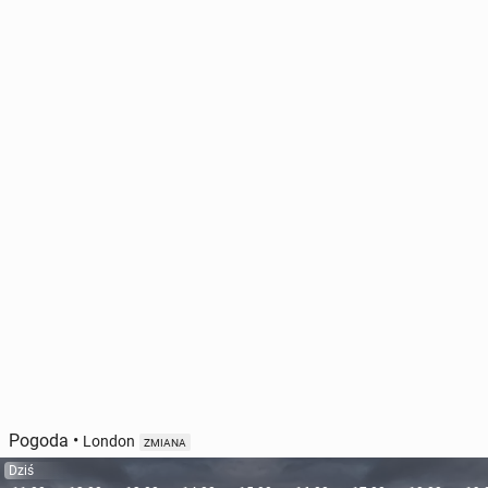
Pogoda
•
London
ZMIANA
Dziś