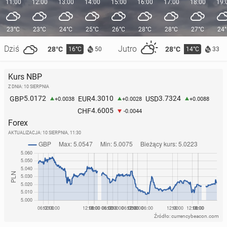
11:00
12:00
13:00
14:00
15:00
16:00
17:00
18:00
19:
23°C
23°C
24°C
25°C
26°C
28°C
28°C
27°C
24
Dziś
Jutro
28°C
28°C
16°C
14°C
50
33
Kurs NBP
Z DNIA: 10 SIERPNIA
5.0172
4.3010
3.7324
GBP
EUR
USD
+0.0038
+0.0028
+0.0088
4.6005
CHF
-0.0044
Forex
AKTUALIZACJA:
10 SIERPNIA, 11:30
Źródło: currencybeacon.com