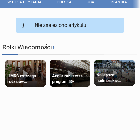
WIELKA BRYTANIA
POLSKA
USA
IRLANDIA
Nie znaleziono artykułu!
›
Rolki Wiadomości
Najlepsze
HMRC ostrzega
Anglia rozszerza
nadmorskie
rodziców
program 50-
miasteczko blisko
pobierających Child
procentowych
Londynu
Benefit. Mogą być
zniżek kolejowych
zobowiązani do
na 18-latków
zwrotu zasiłku