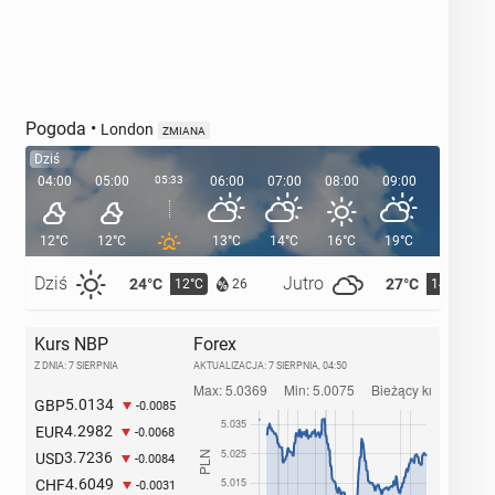
Pogoda
•
London
ZMIANA
Dziś
04:00
05:00
05:33
06:00
07:00
08:00
09:00
10:00
12°C
12°C
13°C
14°C
16°C
19°C
21°C
Dziś
Jutro
24°C
27°C
12°C
14°C
26
Kurs NBP
Forex
Z DNIA: 7 SIERPNIA
AKTUALIZACJA:
7 SIERPNIA, 04:50
5.0134
GBP
-0.0085
4.2982
EUR
-0.0068
3.7236
USD
-0.0084
4.6049
CHF
-0.0031