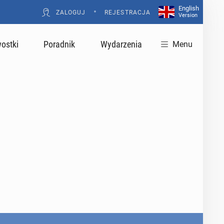
English
•
ZALOGUJ
REJESTRACJA
Version
ostki
Poradnik
Wydarzenia
Menu