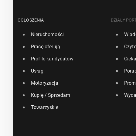
OGŁOSZENIA
DZIAŁY POR
Nieruchomości
Wiad
Pracę oferują
Czyte
Profile kandydatów
Ciek
Usługi
Pora
Motoryzacja
Prom
Kupię / Sprzedam
Wyda
Towarzyskie