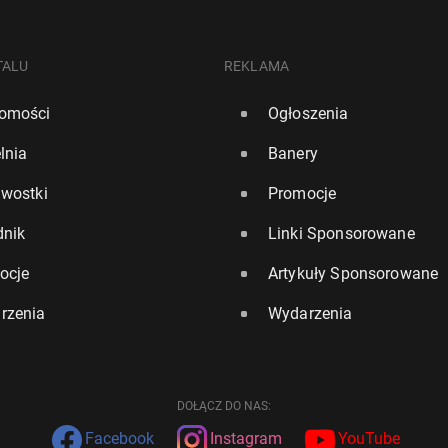
TALU
REKLAMA
omości
Ogłoszenia
lnia
Banery
awostki
Promocje
dnik
Linki Sponsorowane
ocje
Artykuły Sponsorowane
rzenia
Wydarzenia
DOŁĄCZ DO NAS:
Facebook
Instagram
YouTube