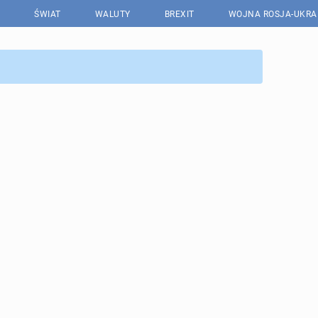
ŚWIAT
WALUTY
BREXIT
WOJNA ROSJA-UKRA