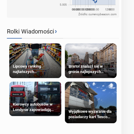
Źródło: currencybeacon.com
›
Rolki Wiadomości
Lipcowy ranking
Bristol znalazł się w
najtańszych
gronie najlepszych
supermarketów
kierunków podróży na
świecie
Kierowcy autobusów w
Londynie zapowiadają
Wyjątkowe wyzwanie dla
strajki
posiadaczy kart Tesco
Clubcard!