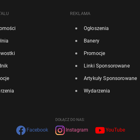
TALU
REKLAMA
omości
Ogłoszenia
lnia
Banery
awostki
Promocje
dnik
Linki Sponsorowane
ocje
Artykuły Sponsorowane
rzenia
Wydarzenia
DOŁĄCZ DO NAS:
Facebook
Instagram
YouTube