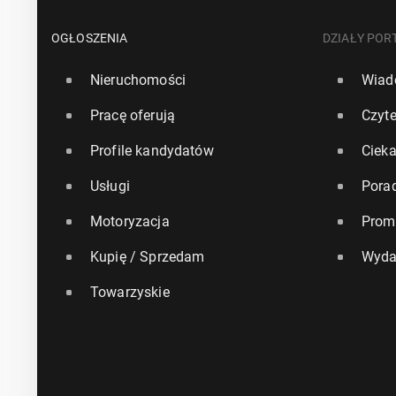
OGŁOSZENIA
DZIAŁY POR
Nieruchomości
Wiad
Pracę oferują
Czyte
Profile kandydatów
Ciek
Usługi
Pora
Motoryzacja
Prom
Kupię / Sprzedam
Wyda
Towarzyskie