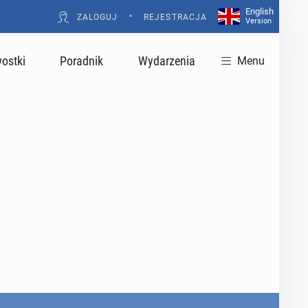
English
•
ZALOGUJ
REJESTRACJA
Version
ostki
Poradnik
Wydarzenia
Menu