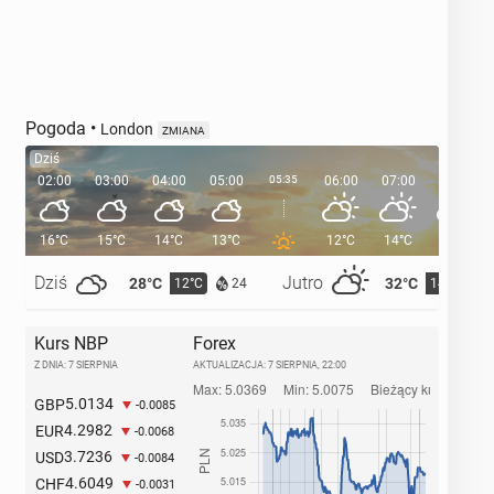
Pogoda
•
London
ZMIANA
Dziś
02:00
03:00
04:00
05:00
05:35
06:00
07:00
08:00
16°C
15°C
14°C
13°C
12°C
14°C
17°C
Dziś
Jutro
28°C
32°C
12°C
14°C
24
Kurs NBP
Forex
Z DNIA: 7 SIERPNIA
AKTUALIZACJA:
7 SIERPNIA, 22:00
5.0134
GBP
-0.0085
4.2982
EUR
-0.0068
3.7236
USD
-0.0084
4.6049
CHF
-0.0031