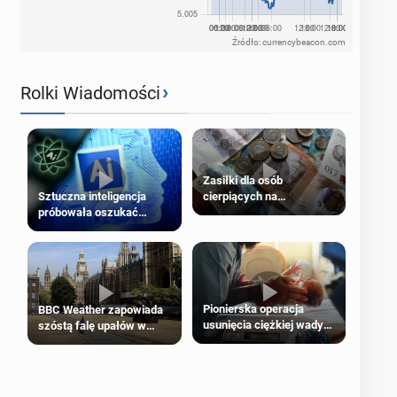
Źródło: currencybeacon.com
›
Rolki Wiadomości
Zasiłki dla osób
cierpiących na
Sztuczna inteligencja
schorzenia psychiczne
próbowała oszukać
człowieka
Pionierska operacja
BBC Weather zapowiada
usunięcia ciężkiej wady
szóstą falę upałów w
wrodzonej płodu w łonie
Londynie
matki