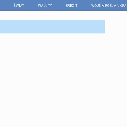
ŚWIAT
WALUTY
BREXIT
WOJNA ROSJA-UKRA