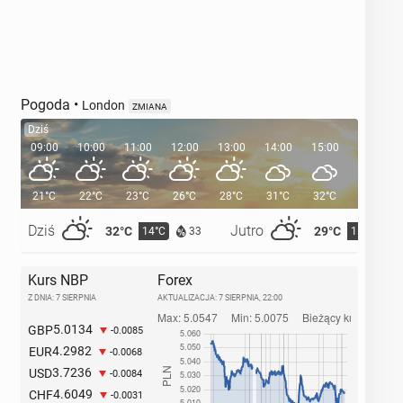
Pogoda
•
London
ZMIANA
Dziś
09:00
10:00
11:00
12:00
13:00
14:00
15:00
16:00
21°C
22°C
23°C
26°C
28°C
31°C
32°C
32°C
Dziś
Jutro
32°C
29°C
14°C
15°C
33
Kurs NBP
Forex
Z DNIA: 7 SIERPNIA
AKTUALIZACJA:
7 SIERPNIA, 22:00
5.0134
GBP
-0.0085
4.2982
EUR
-0.0068
3.7236
USD
-0.0084
4.6049
CHF
-0.0031