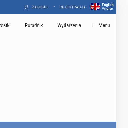
English
•
ZALOGUJ
REJESTRACJA
Version
ostki
Poradnik
Wydarzenia
Menu