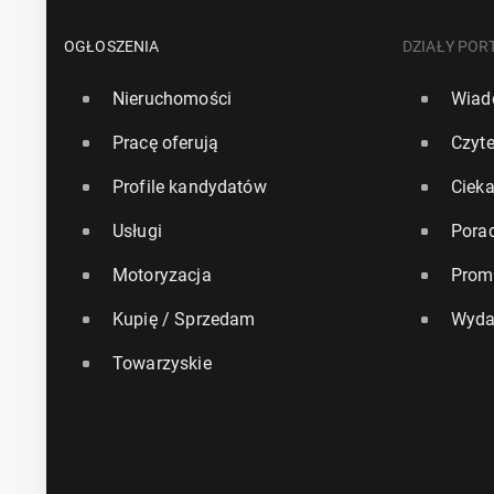
OGŁOSZENIA
DZIAŁY POR
Nieruchomości
Wiad
Pracę oferują
Czyte
Profile kandydatów
Ciek
Usługi
Pora
Motoryzacja
Prom
Kupię / Sprzedam
Wyda
Towarzyskie