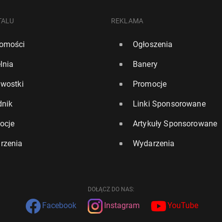
TALU
REKLAMA
omości
Ogłoszenia
lnia
Banery
awostki
Promocje
dnik
Linki Sponsorowane
ocje
Artykuły Sponsorowane
rzenia
Wydarzenia
DOŁĄCZ DO NAS:
Facebook
Instagram
YouTube