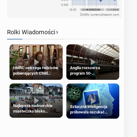
Źródło: currencybeacon.com
›
Rolki Wiadomości
HMRC ostrzega rodziców
Anglia rozszerza
pobierających Child
program 50-
Benefit. Mogą być
procentowych zniżek
zobowiązani do zwrotu
kolejowych na 18-latków
zasiłku
Najlepsze nadmorskie
Sztuczna inteligencja
miasteczko blisko
próbowała oszukać
Londynu
człowieka