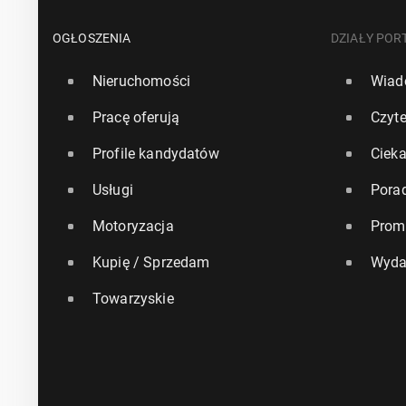
OGŁOSZENIA
DZIAŁY POR
Nieruchomości
Wiad
Pracę oferują
Czyte
Profile kandydatów
Ciek
Usługi
Pora
Motoryzacja
Prom
Kupię / Sprzedam
Wyda
Towarzyskie