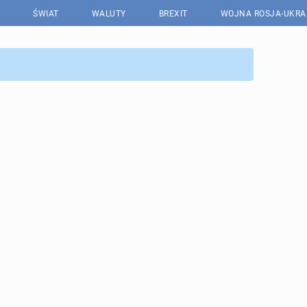
ŚWIAT
WALUTY
BREXIT
WOJNA ROSJA-UKRA