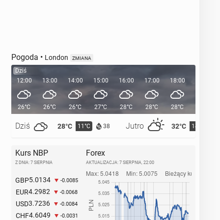
Pogoda
•
London
ZMIANA
Dziś
12:00
13:00
14:00
15:00
16:00
17:00
18:00
19:00
26°C
26°C
26°C
27°C
28°C
28°C
28°C
26°C
Dziś
Jutro
28°C
32°C
11°C
14°C
38
Kurs NBP
Forex
Z DNIA: 7 SIERPNIA
AKTUALIZACJA:
7 SIERPNIA, 22:00
5.0134
GBP
-0.0085
4.2982
EUR
-0.0068
3.7236
USD
-0.0084
4.6049
CHF
-0.0031