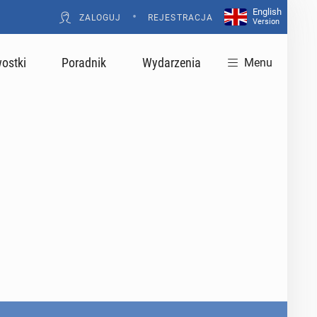
English
•
ZALOGUJ
REJESTRACJA
Version
ostki
Poradnik
Wydarzenia
Menu