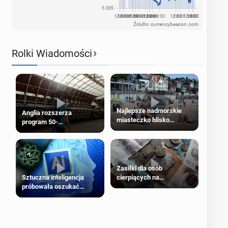
Źródło: currencybeacon.com
›
Rolki Wiadomości
Najlepsze nadmorskie
Anglia rozszerza
miasteczko blisko
program 50-
Londynu
procentowych zniżek
kolejowych na 18-latków
Zasiłki dla osób
cierpiących na
Sztuczna inteligencja
schorzenia psychiczne
próbowała oszukać
człowieka