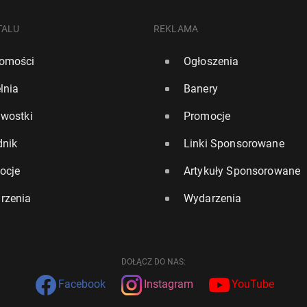
TALU
REKLAMA
omości
Ogłoszenia
lnia
Banery
awostki
Promocje
dnik
Linki Sponsorowane
ocje
Artykuły Sponsorowane
rzenia
Wydarzenia
DOŁĄCZ DO NAS:
Facebook
Instagram
YouTube