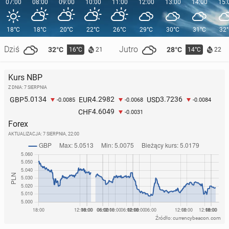
07:00
08:00
09:00
10:00
11:00
12:00
13:00
14:00
15:
18°C
18°C
20°C
22°C
26°C
29°C
30°C
31°C
32
Dziś
Jutro
32°C
28°C
16°C
14°C
21
22
Kurs NBP
Z DNIA: 7 SIERPNIA
5.0134
4.2982
3.7236
GBP
EUR
USD
-0.0085
-0.0068
-0.0084
4.6049
CHF
-0.0031
Forex
AKTUALIZACJA:
7 SIERPNIA, 22:00
Źródło: currencybeacon.com