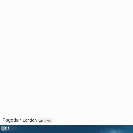
Pogoda
•
London
ZMIANA
Dziś