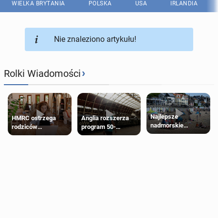
WIELKA BRYTANIA
POLSKA
USA
IRLANDIA
Nie znaleziono artykułu!
›
Rolki Wiadomości
Najlepsze
HMRC ostrzega
Anglia rozszerza
nadmorskie
rodziców
program 50-
miasteczko blisko
pobierających Child
procentowych
Londynu
Benefit. Mogą być
zniżek kolejowych
zobowiązani do
na 18-latków
zwrotu zasiłku