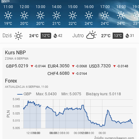
Dziś
11:00
12:00
13:00
14:00
15:00
16:00
17:00
18:00
19:
19°C
20°C
20°C
21°C
22°C
24°C
24°C
24°C
23
Dziś
Jutro
24°C
27°C
12°C
13°C
42
31
Kurs NBP
Z DNIA: 6 SIERPNIA
5.0219
4.3050
3.7320
GBP
EUR
USD
-0.0144
-0.0068
-0.0148
4.6080
CHF
-0.0164
Forex
AKTUALIZACJA:
6 SIERPNIA, 11:00
Źródło: currencybeacon.com