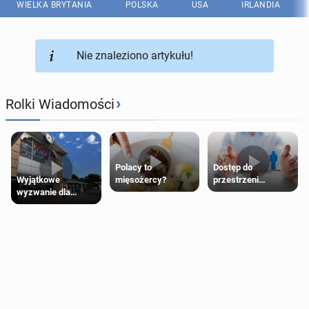
WIELKA BRYTANIA
POLSKA
USA
IRLANDIA
Nie znaleziono artykułu!
›
Rolki Wiadomości
Polacy to
Dostęp do
Wyjątkowe
mięsożercy?
przestrzeni
wyzwanie dla
przeznaczonych
posiadaczy kart
dla jednej płci ma
Tesco Clubcard!
opierać się
wyłącznie na płci
biologicznej