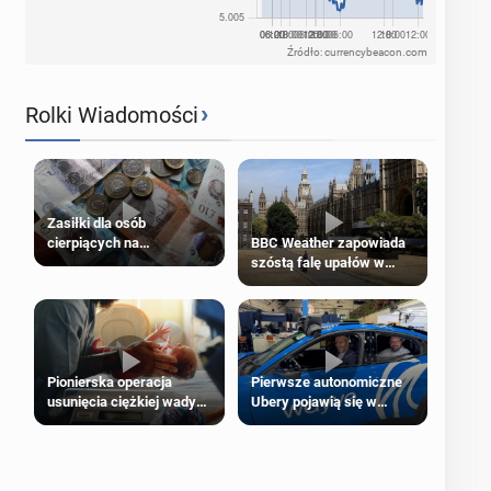
Źródło: currencybeacon.com
›
Rolki Wiadomości
Zasiłki dla osób
cierpiących na
BBC Weather zapowiada
schorzenia psychiczne
szóstą falę upałów w
Londynie
Pierwsze autonomiczne
Pionierska operacja
Ubery pojawią się w
usunięcia ciężkiej wady
Londynie jeszcze tego
wrodzonej płodu w łonie
lata
matki