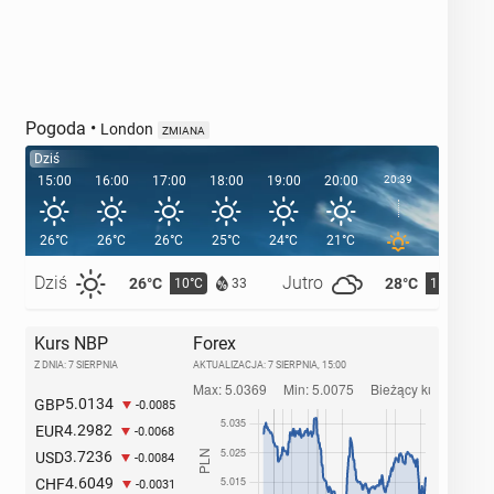
Pogoda
•
London
ZMIANA
Dziś
15:00
16:00
17:00
18:00
19:00
20:00
20:39
21:00
26°C
26°C
26°C
25°C
24°C
21°C
19°C
Dziś
Jutro
26°C
28°C
10°C
11°C
33
Kurs NBP
Forex
Z DNIA: 7 SIERPNIA
AKTUALIZACJA:
7 SIERPNIA, 15:00
5.0134
GBP
-0.0085
4.2982
EUR
-0.0068
3.7236
USD
-0.0084
4.6049
CHF
-0.0031