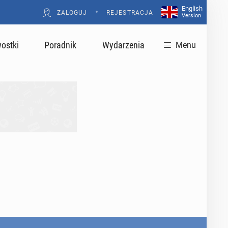
English
•
ZALOGUJ
REJESTRACJA
Version
ostki
Poradnik
Wydarzenia
Menu