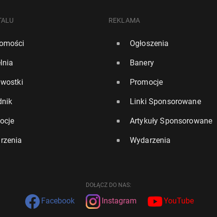
TALU
REKLAMA
omości
Ogłoszenia
lnia
Banery
awostki
Promocje
dnik
Linki Sponsorowane
ocje
Artykuły Sponsorowane
rzenia
Wydarzenia
DOŁĄCZ DO NAS:
Facebook
Instagram
YouTube