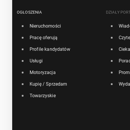
OGŁOSZENIA
DZIAŁY POR
Nieruchomości
Wiad
Pracę oferują
Czyte
Profile kandydatów
Ciek
Usługi
Pora
Motoryzacja
Prom
Kupię / Sprzedam
Wyda
Towarzyskie