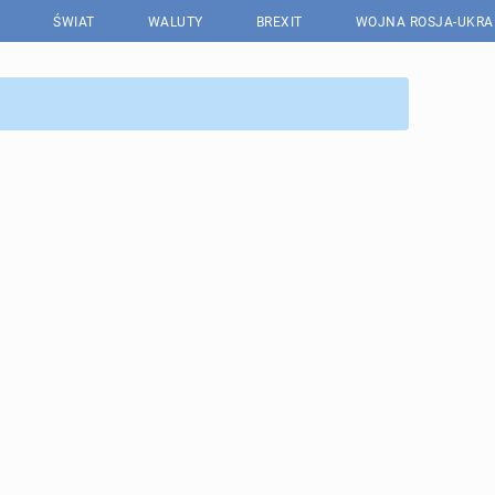
ŚWIAT
WALUTY
BREXIT
WOJNA ROSJA-UKRA