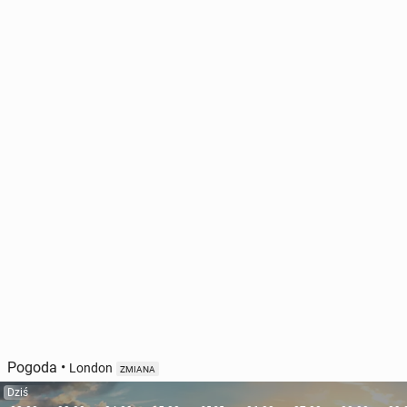
Pogoda
•
London
ZMIANA
Dziś