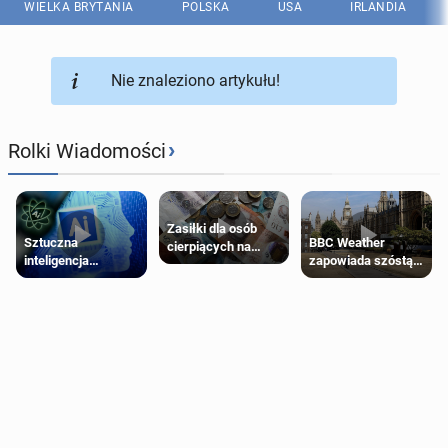
WIELKA BRYTANIA
POLSKA
USA
IRLANDIA
Nie znaleziono artykułu!
›
Rolki Wiadomości
Zasiłki dla osób
Sztuczna
BBC Weather
cierpiących na
inteligencja
zapowiada szóstą
schorzenia
próbowała oszukać
falę upałów w
psychiczne
człowieka
Londynie