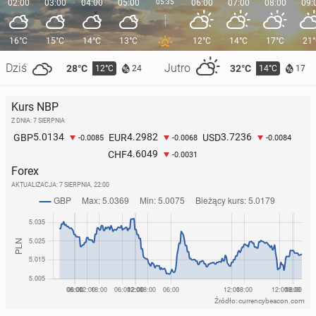
02:00
03:00
04:00
05:00
05:35
06:00
07:00
08:00
09:
16°C
15°C
14°C
13°C
12°C
14°C
17°C
21
Dziś
Jutro
28°C
32°C
12°C
14°C
24
17
Kurs NBP
Z DNIA: 7 SIERPNIA
5.0134
4.2982
3.7236
GBP
EUR
USD
-0.0085
-0.0068
-0.0084
4.6049
CHF
-0.0031
Forex
AKTUALIZACJA:
7 SIERPNIA, 22:00
Źródło: currencybeacon.com