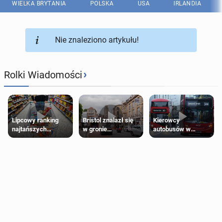
WIELKA BRYTANIA
POLSKA
USA
IRLANDIA
Nie znaleziono artykułu!
›
Rolki Wiadomości
Lipcowy ranking
Bristol znalazł się
Kierowcy
najtańszych
w gronie
autobusów w
supermarketów
najlepszych
Londynie
kierunków podróży
zapowiadają strajki
na świecie