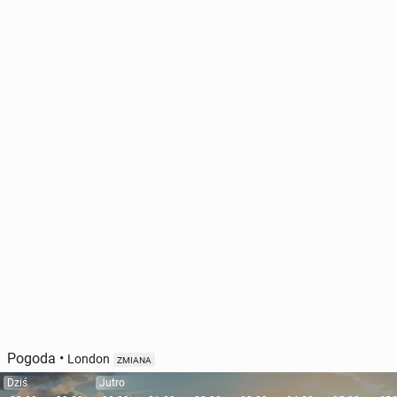
Pogoda
•
London
ZMIANA
Dziś
Jutro