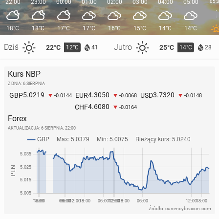
22:00
23:00
00:00
01:00
02:00
03:00
04:00
05:00
05:
18°C
18°C
17°C
17°C
16°C
15°C
14°C
14°C
Dziś
Jutro
22°C
25°C
12°C
14°C
41
28
Kurs NBP
Z DNIA: 6 SIERPNIA
5.0219
4.3050
3.7320
GBP
EUR
USD
-0.0144
-0.0068
-0.0148
4.6080
CHF
-0.0164
Forex
AKTUALIZACJA:
6 SIERPNIA, 22:00
Źródło: currencybeacon.com