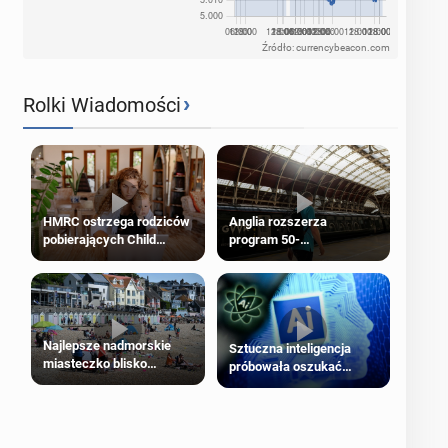
Źródło: currencybeacon.com
›
Rolki Wiadomości
HMRC ostrzega rodziców
Anglia rozszerza
pobierających Child
program 50-
Benefit. Mogą być
procentowych zniżek
zobowiązani do zwrotu
kolejowych na 18-latków
zasiłku
Najlepsze nadmorskie
Sztuczna inteligencja
miasteczko blisko
próbowała oszukać
Londynu
człowieka