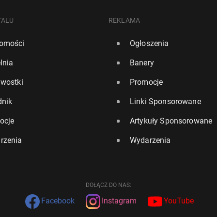
TALU
REKLAMA
omości
Ogłoszenia
lnia
Banery
awostki
Promocje
dnik
Linki Sponsorowane
ocje
Artykuły Sponsorowane
rzenia
Wydarzenia
DOŁĄCZ DO NAS:
Facebook
Instagram
YouTube