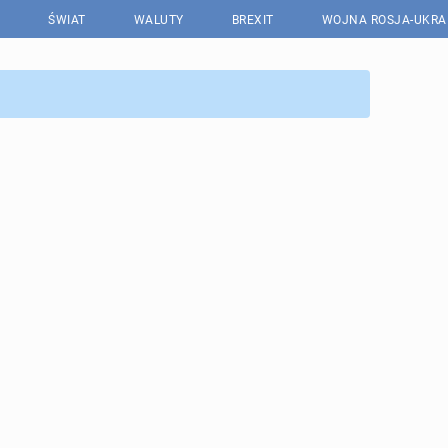
ŚWIAT
WALUTY
BREXIT
WOJNA ROSJA-UKRA