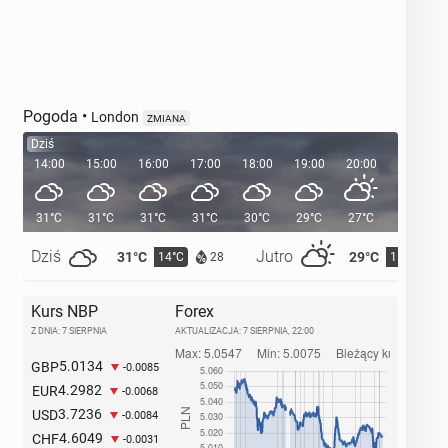
Pogoda
•
London
ZMIANA
Dziś
14:00
15:00
16:00
17:00
18:00
19:00
20:00
20:36
31°C
31°C
31°C
31°C
30°C
29°C
27°C
Dziś
Jutro
31°C
29°C
14°C
15°C
28
Kurs NBP
Forex
Z DNIA: 7 SIERPNIA
AKTUALIZACJA:
7 SIERPNIA, 22:00
5.0134
GBP
-0.0085
4.2982
EUR
-0.0068
3.7236
USD
-0.0084
4.6049
CHF
-0.0031