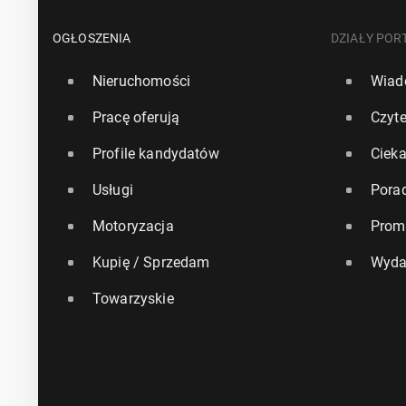
OGŁOSZENIA
DZIAŁY POR
Nieruchomości
Wiad
Pracę oferują
Czyte
Profile kandydatów
Ciek
Usługi
Pora
Motoryzacja
Prom
Kupię / Sprzedam
Wyda
Towarzyskie