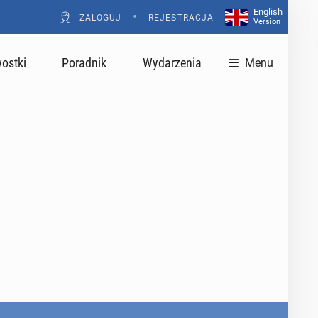
English
•
ZALOGUJ
REJESTRACJA
Version
ostki
Poradnik
Wydarzenia
Menu