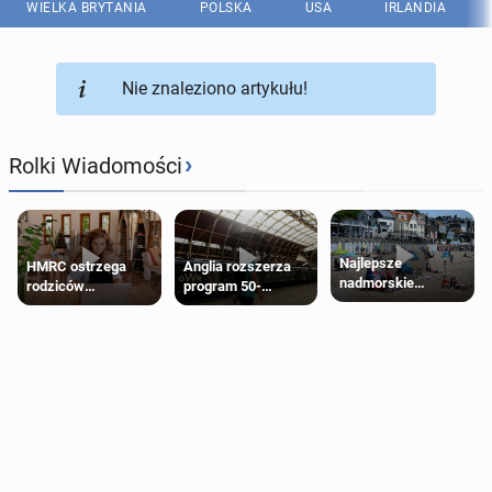
WIELKA BRYTANIA
POLSKA
USA
IRLANDIA
Nie znaleziono artykułu!
›
Rolki Wiadomości
Najlepsze
HMRC ostrzega
Anglia rozszerza
nadmorskie
rodziców
program 50-
miasteczko blisko
pobierających Child
procentowych
Londynu
Benefit. Mogą być
zniżek kolejowych
zobowiązani do
na 18-latków
zwrotu zasiłku