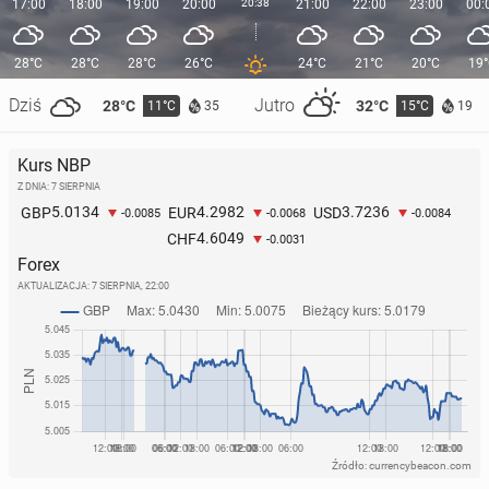
17:00
18:00
19:00
20:00
20:38
21:00
22:00
23:00
00:
28°C
28°C
28°C
26°C
24°C
21°C
20°C
19
Dziś
Jutro
28°C
32°C
11°C
15°C
35
19
Kurs NBP
Z DNIA: 7 SIERPNIA
5.0134
4.2982
3.7236
GBP
EUR
USD
-0.0085
-0.0068
-0.0084
4.6049
CHF
-0.0031
Forex
AKTUALIZACJA:
7 SIERPNIA, 22:00
Źródło: currencybeacon.com