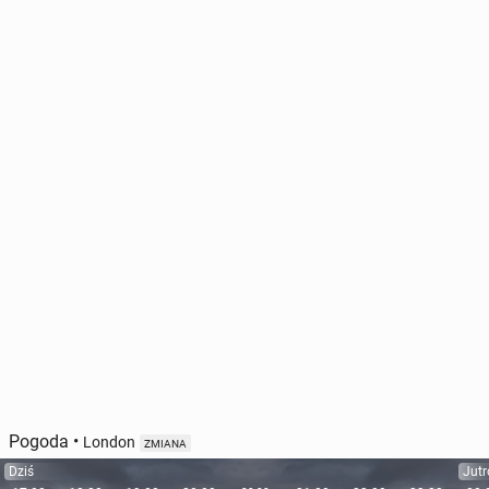
Pogoda
•
London
ZMIANA
Dziś
Jutr