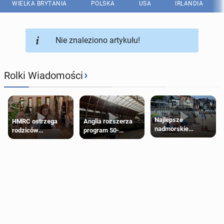
WIELKA BRYTANIA
POLSKA
USA
IRLANDIA
Nie znaleziono artykułu!
›
Rolki Wiadomości
Najlepsze
HMRC ostrzega
Anglia rozszerza
nadmorskie
rodziców
program 50-
miasteczko blisko
pobierających Child
procentowych
Londynu
Benefit. Mogą być
zniżek kolejowych
zobowiązani do
na 18-latków
zwrotu zasiłku