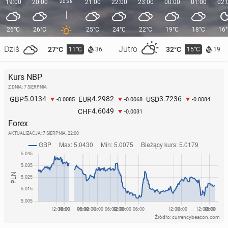
19:00
20:00
20:38
21:00
22:00
23:00
00:00
01:00
02:
26°C
26°C
25°C
24°C
22°C
19°C
18°C
16
Dziś
Jutro
27°C
32°C
11°C
15°C
36
19
Kurs NBP
Z DNIA: 7 SIERPNIA
5.0134
4.2982
3.7236
GBP
EUR
USD
-0.0085
-0.0068
-0.0084
4.6049
CHF
-0.0031
Forex
AKTUALIZACJA:
7 SIERPNIA, 22:00
Źródło: currencybeacon.com