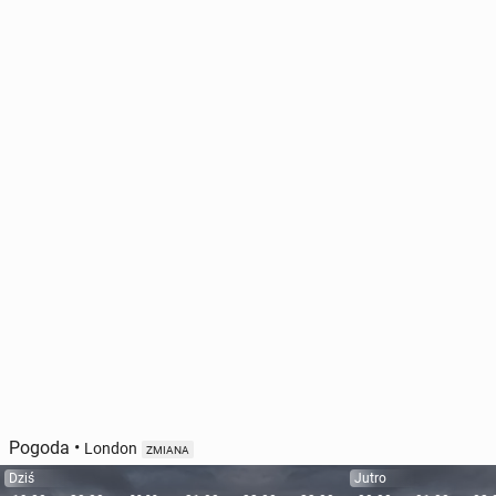
Pogoda
•
London
ZMIANA
Dziś
Jutro