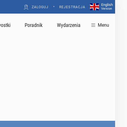
English
•
ZALOGUJ
REJESTRACJA
Version
ostki
Poradnik
Wydarzenia
Menu