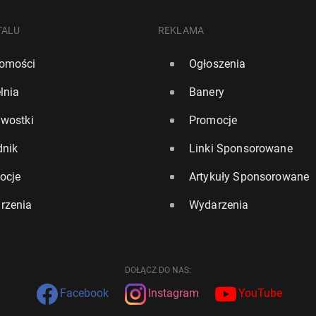
TALU
REKLAMA
omości
Ogłoszenia
lnia
Banery
awostki
Promocje
dnik
Linki Sponsorowane
ocje
Artykuły Sponsorowane
rzenia
Wydarzenia
DOŁĄCZ DO NAS:
Facebook
Instagram
YouTube