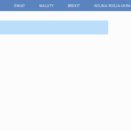
ŚWIAT
WALUTY
BREXIT
WOJNA ROSJA-UKRA