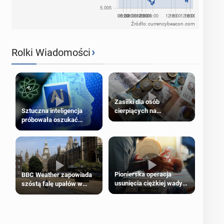
Źródło: currencybeacon.com
›
Rolki Wiadomości
Zasiłki dla osób
cierpiących na
Sztuczna inteligencja
schorzenia psychiczne
próbowała oszukać
człowieka
Pionierska operacja
BBC Weather zapowiada
usunięcia ciężkiej wady
szóstą falę upałów w
wrodzonej płodu w łonie
Londynie
matki