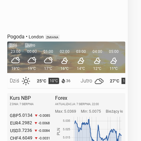
Pogoda
•
London
ZMIANA
Dziś
Jutro
23:00
00:00
01:00
02:00
03:00
04:00
05:00
05:35
19°C
19°C
17°C
16°C
14°C
12°C
11°C
Dziś
Jutro
25°C
27°C
10°C
11°C
36
Kurs NBP
Forex
Z DNIA: 7 SIERPNIA
AKTUALIZACJA:
7 SIERPNIA, 22:00
5.0134
GBP
-0.0085
4.2982
EUR
-0.0068
3.7236
USD
-0.0084
4.6049
CHF
-0.0031