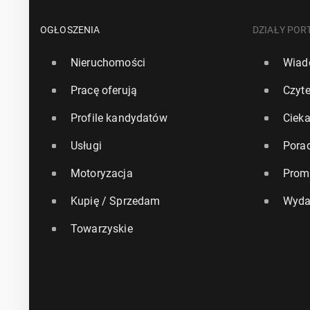
OGŁOSZENIA
DZIAŁY POR
Nieruchomości
Wiad
Pracę oferują
Czyte
Profile kandydatów
Ciek
Usługi
Pora
Motoryzacja
Prom
Kupię / Sprzedam
Wyda
Towarzyskie