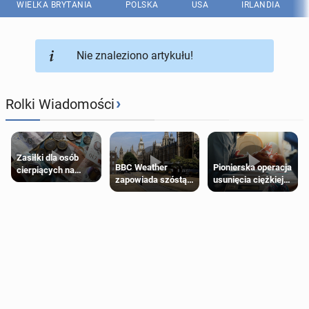
WIELKA BRYTANIA
POLSKA
USA
IRLANDIA
Nie znaleziono artykułu!
›
Rolki Wiadomości
Zasiłki dla osób
Pionierska operacja
BBC Weather
cierpiących na
usunięcia ciężkiej
zapowiada szóstą
schorzenia
wady wrodzonej
falę upałów w
psychiczne
płodu w łonie matki
Londynie