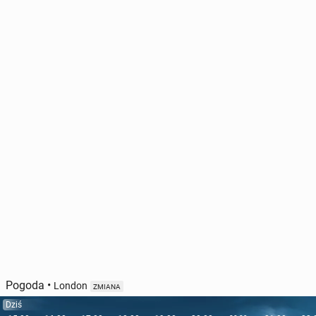
Pogoda
•
London
ZMIANA
Dziś