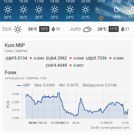
15:00
16:00
17:00
18:00
19:00
20:00
20:39
21:00
22:
26°C
26°C
26°C
25°C
24°C
21°C
19°C
17
Dziś
Jutro
26°C
28°C
10°C
11°C
33
21
Kurs NBP
Z DNIA: 7 SIERPNIA
5.0134
4.2982
3.7236
GBP
EUR
USD
-0.0085
-0.0068
-0.0084
4.6049
CHF
-0.0031
Forex
AKTUALIZACJA:
7 SIERPNIA, 15:00
Źródło: currencybeacon.com